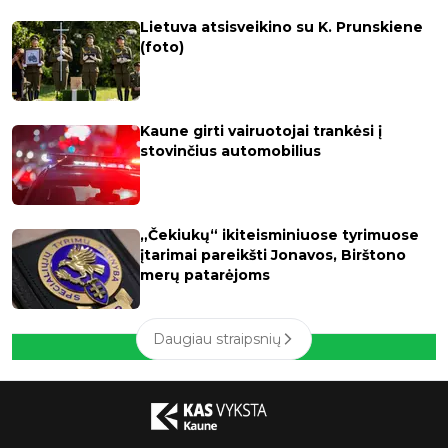
Lietuva atsisveikino su K. Prunskiene
(foto)
Kaune girti vairuotojai trankėsi į
stovinčius automobilius
„Čekiukų“ ikiteisminiuose tyrimuose
įtarimai pareikšti Jonavos, Birštono
merų patarėjoms
Daugiau straipsnių