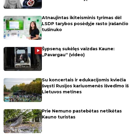
Atnaujintas ikiteisminis tyrimas dėl
LSDP tarybos posėdyje rasto įrašančio
tušinuko
Šypseną sukėlęs vaizdas Kaune:
„Pavargau“ (video)
Su koncertais ir edukacijomis kviečia
švęsti Rusijos kariuomenės išvedimo iš
Lietuvos metines
Prie Nemuno pastebėtas netikėtas
Kauno turistas