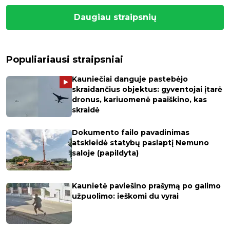
Daugiau straipsnių
Populiariausi straipsniai
Kauniečiai danguje pastebėjo
skraidančius objektus: gyventojai įtarė
dronus, kariuomenė paaiškino, kas
skraidė
Dokumento failo pavadinimas
atskleidė statybų paslaptį Nemuno
saloje (papildyta)
Kaunietė paviešino prašymą po galimo
užpuolimo: ieškomi du vyrai