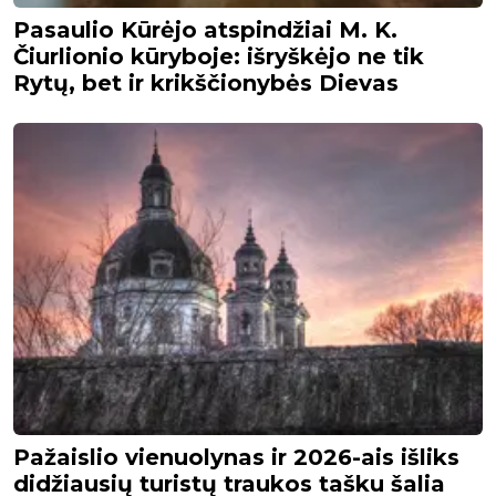
Pasaulio Kūrėjo atspindžiai M. K.
Čiurlionio kūryboje: išryškėjo ne tik
Rytų, bet ir krikščionybės Dievas
Pažaislio vienuolynas ir 2026-ais išliks
didžiausių turistų traukos tašku šalia