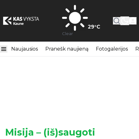
29
°C
Clear
Naujausios
Pranešk naujieną
Fotogalerijos
R
Misija – (iš)saugoti