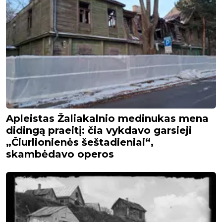
Apleistas Žaliakalnio medinukas mena
didingą praeitį: čia vykdavo garsieji
„Čiurlionienės šeštadieniai“,
skambėdavo operos