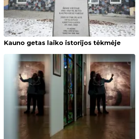
Kauno getas laiko istorijos tėkmėje