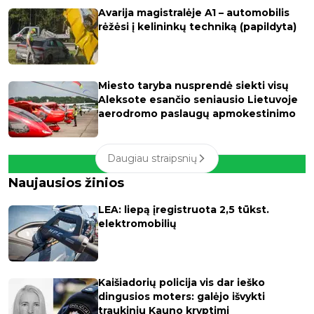
Avarija magistralėje A1 – automobilis
rėžėsi į kelininkų techniką (papildyta)
Miesto taryba nusprendė siekti visų
Aleksote esančio seniausio Lietuvoje
aerodromo paslaugų apmokestinimo
Daugiau straipsnių
Naujausios žinios
LEA: liepą įregistruota 2,5 tūkst.
elektromobilių
Kaišiadorių policija vis dar ieško
dingusios moters: galėjo išvykti
traukiniu Kauno kryptimi