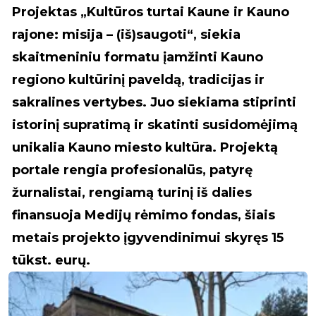
Projektas „Kultūros turtai Kaune ir Kauno
rajone: misija – (iš)saugoti“, siekia
skaitmeniniu formatu įamžinti Kauno
regiono kultūrinį paveldą, tradicijas ir
sakralines vertybes. Juo siekiama stiprinti
istorinį supratimą ir skatinti susidomėjimą
unikalia Kauno miesto kultūra. Projektą
portale rengia profesionalūs, patyrę
žurnalistai, rengiamą turinį iš dalies
finansuoja Medijų rėmimo fondas, šiais
metais projekto įgyvendinimui skyręs 15
tūkst. eurų.