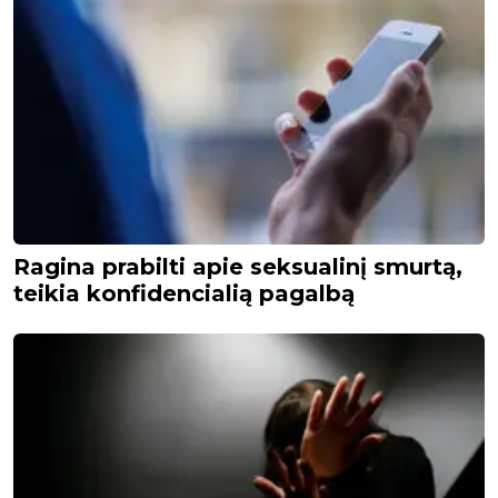
Ragina prabilti apie seksualinį smurtą,
teikia konfidencialią pagalbą