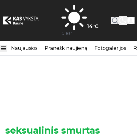
14
°C
Clear
Naujausios
Pranešk naujieną
Fotogalerijos
R
seksualinis smurtas