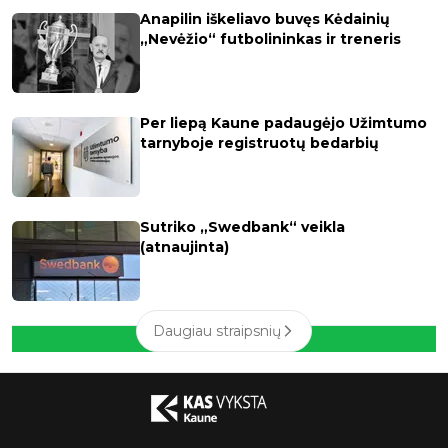
Anapilin iškeliavo buvęs Kėdainių
„Nevėžio“ futbolininkas ir treneris
Per liepą Kaune padaugėjo Užimtumo
tarnyboje registruotų bedarbių
Sutriko „Swedbank“ veikla
(atnaujinta)
Daugiau straipsnių