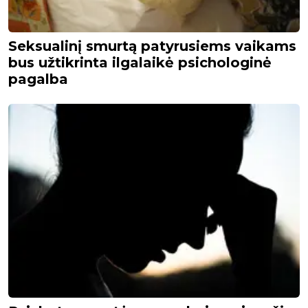
Seksualinį smurtą patyrusiems vaikams
bus užtikrinta ilgalaikė psichologinė
pagalba