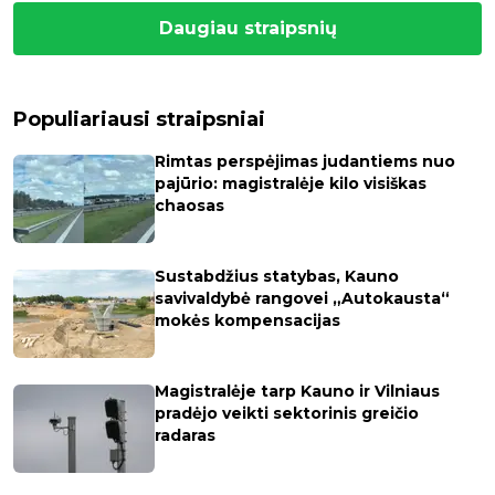
Daugiau straipsnių
Populiariausi straipsniai
Rimtas perspėjimas judantiems nuo
pajūrio: magistralėje kilo visiškas
chaosas
Sustabdžius statybas, Kauno
savivaldybė rangovei „Autokausta“
mokės kompensacijas
Magistralėje tarp Kauno ir Vilniaus
pradėjo veikti sektorinis greičio
radaras