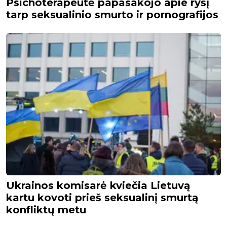
Psichoterapeutė papasakojo apie ryšį
tarp seksualinio smurto ir pornografijos
Ukrainos komisarė kviečia Lietuvą
kartu kovoti prieš seksualinį smurtą
konfliktų metu