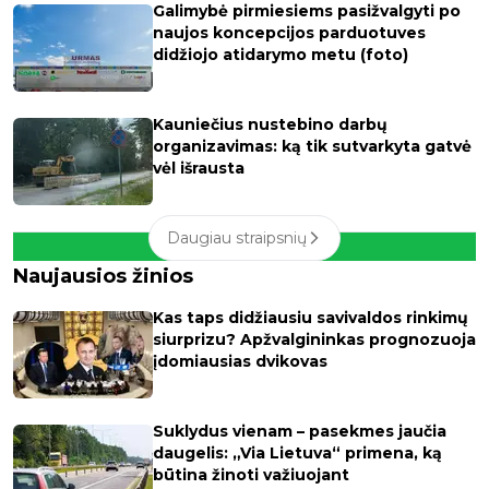
Galimybė pirmiesiems pasižvalgyti po
naujos koncepcijos parduotuves
didžiojo atidarymo metu (foto)
Kauniečius nustebino darbų
organizavimas: ką tik sutvarkyta gatvė
vėl išrausta
Daugiau straipsnių
Naujausios žinios
Kas taps didžiausiu savivaldos rinkimų
siurprizu? Apžvalgininkas prognozuoja
įdomiausias dvikovas
Suklydus vienam – pasekmes jaučia
daugelis: „Via Lietuva“ primena, ką
būtina žinoti važiuojant