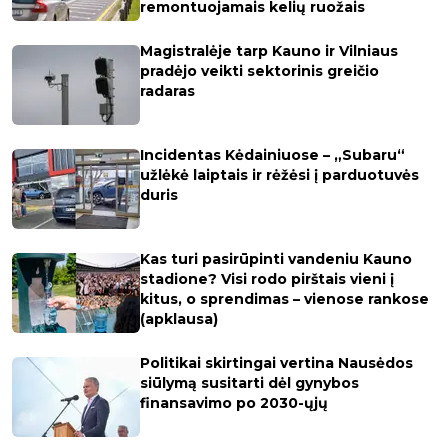
remontuojamais kelių ruožais
Magistralėje tarp Kauno ir Vilniaus
pradėjo veikti sektorinis greičio
radaras
Incidentas Kėdainiuose – „Subaru“
užlėkė laiptais ir rėžėsi į parduotuvės
duris
Kas turi pasirūpinti vandeniu Kauno
stadione? Visi rodo pirštais vieni į
kitus, o sprendimas – vienose rankose
(apklausa)
Politikai skirtingai vertina Nausėdos
siūlymą susitarti dėl gynybos
finansavimo po 2030-ųjų