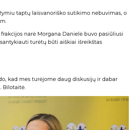
žymiu taptų laisvanoriško sutikimo nebuvimas, o
am.
 frakcijos narė Morgana Danielė buvo pasiūliusi
santykiauti turėtų būti aiškiai išreikštas
do, kad mes turėjome daug diskusijų ir dabar
 Bilotaitė.