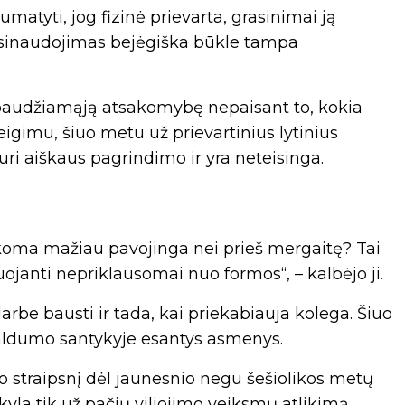
matyti, jog fizinė prievarta, grasinimai ją
asinaudojimas bejėgiška būkle tampa
ą baudžiamąją atsakomybę nepaisant to, kokia
igimu, šiuo metu už prievartinius lytinius
i aiškaus pagrindimo ir yra neteisinga.
ikoma mažiau pavojinga nei prieš mergaitę? Tai
ojanti nepriklausomai nuo formos“, – kalbėjo ji.
arbe bausti ir tada, kai priekabiauja kolega. Šiuo
valdumo santykyje esantys asmenys.
 straipsnį dėl jaunesnio negu šešiolikos metų
yla tik už pačių viliojimo veiksmų atlikimą,