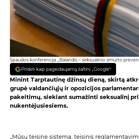
Spaudos konferencija „Balandis – seksualinio smurto preven
Pridėti kaip pageidaujamą šaltinį „Google“
Minint Tarptautinę džinsų dieną, skirtą atkr
grupė valdančiųjų ir opozicijos parlamenta
pakeitimų, siekiant sumažinti seksualinį pr
nukentėjusiesiems.
„Mūsų teisinė sistema, teisinis reglamentavima