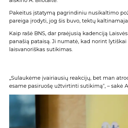
aiškino A. Bilotaitė.
Pakeitus įstatymą pagrindiniu nusikaltimo po
pareiga įrodyti, jog šis buvo, tektų kaltinamaj
Kaip rašė BNS, dar praėjusią kadenciją Laisvės
panašią pataisą. Ji numatė, kad norint lytiškai 
laisvanoriškas sutikimas.
„Sulaukėme įvairiausių reakcijų, bet man atro
esame pasiruošę užtvirtinti sutikimą“, – sakė A.