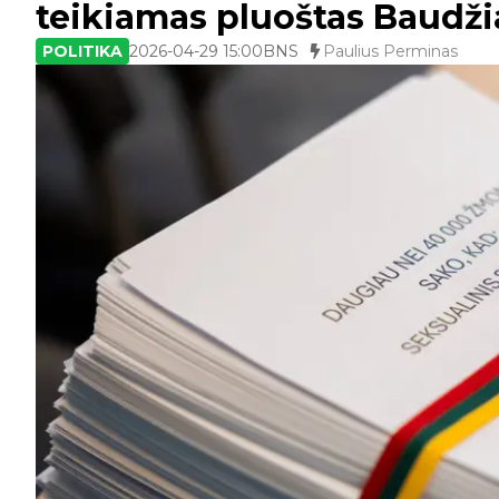
teikiamas pluoštas Baudž
POLITIKA
2026-04-29 15:00
BNS
Paulius Perminas