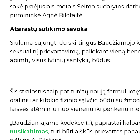
sakė praėjusiais metais Seimo sudarytos darbo
pirmininkė Agnė Bilotaitė.
Atsirastų sutikimo sąvoka
Siūloma sujungti du skirtingus Baudžiamojo ko
seksualinį prievartavimą, paliekant vieną ben
apimtų visus lytinių santykių būdus.
Šis straipsnis taip pat turėtų naują formuluotę:
oraliniu ar kitokio fizinio sąlyčio būdu su žm
laisvės atėmimu nuo vienerių iki penkerių met
„Baudžiamajame kodekse (...), paprastai kalba
nusikaltimas
, turi būti aiškūs prievartos pa