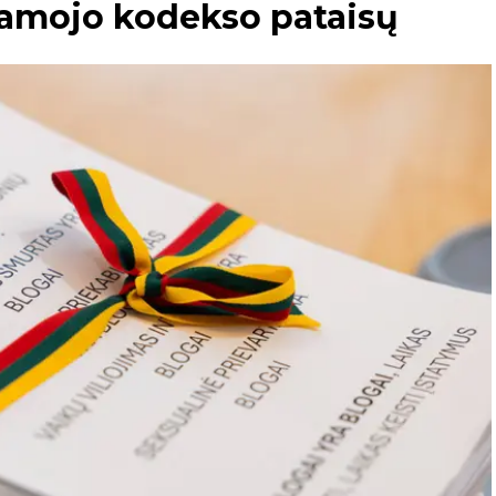
iamojo kodekso pataisų