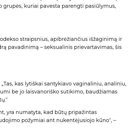
 grupės, kuriai pavesta parengti pasiūlymus,
dekso straipsnius, apibrėžiančius išžaginimą ir
drą pavadinimą – seksualinis prievartavimas, šis
 „Tas, kas lytiškai santykiavo vaginaliniu, analiniu,
ogumi be jo laisvanoriško sutikimo, baudžiamas
ų.“
nt, yra numatyta, kad būtų pripažintas
naudojimo požymiai ant nukentėjusiojo kūno“, –