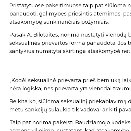
Pristatytuose pakeitimuose taip pat siūloma nu
panaudoti, galimybės priešintis atėmimas, p
atsakomybę sunkinančiais požymiais.
Pasak A. Bilotaitės, norima nustatyti vienod
seksualinės prievartos forma panaudota. Jos te
santykius numatyta skirtinga atsakomybė netur
„Kodėl seksualinė prievarta prieš berniuką la
nėra logiška, nes prievarta yra vienodai traumu
Be kita ko, siūloma seksualinį priekabiavimą d
metu sankcijų sulaukia tik vadovai ar kiti pa
Taip pat norima pakeisti Baudžiamojo kodekso
asmens viliojimo, nustatant, kad atsakomybė k