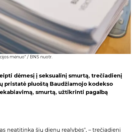
cijos mėnuo“ / BNS nuotr.
eipti dėmesį į seksualinį smurtą, trečiadienį
rų pristatė pluoštą Baudžiamojo kodekso
iekabiavimą, smurtą, užtikrinti pagalbą
s neatitinka šių dienų realybės“, – trečiadienį