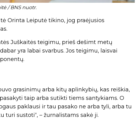
itė / BNS nuotr.
ė Orinta Leiputė tikino, jog praėjusios
as.
atės Juškaitės teigimu, prieš dešimt metų
bar yra labai svarbus. Jos teigimu, laisvai
mponentų.
uvo grasinimų arba kitų aplinkybių, kas reiškia,
 pasakyti taip arba sutikti tiems santykiams. O
ogaus paklausi ir tau pasako ne arba tyli, arba tu
 turi sustoti“, – žurnalistams sakė ji.