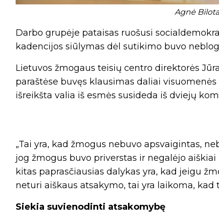
Agnė Bilota
Darbo grupėje pataisas ruošusi socialdemokrat
kadencijos siūlymas dėl sutikimo buvo neblog
Lietuvos žmogaus teisių centro direktorės Jūr
paraštėse buvęs klausimas daliai visuomenės da
išreikšta valia iš esmės susideda iš dviejų ko
„Tai yra, kad žmogus nebuvo apsvaigintas, neb
jog žmogus buvo priverstas ir negalėjo aiškiai
kitas paprasčiausias dalykas yra, kad jeigu žm
neturi aiškaus atsakymo, tai yra laikoma, kad tu
Siekia suvienodinti atsakomybę