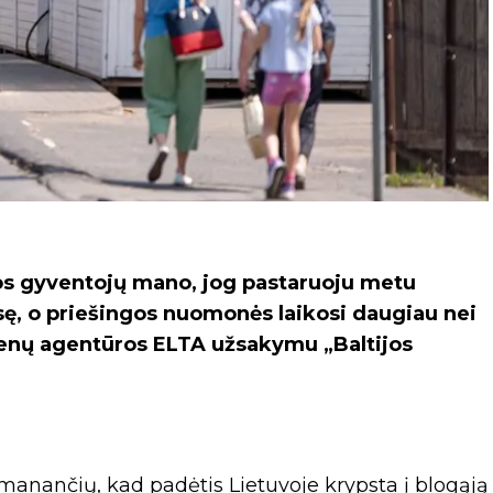
vos gyventojų mano, jog pastaruoju metu
usę, o priešingos nuomonės laikosi daugiau nei
jienų agentūros ELTA užsakymu „Baltijos
anančių, kad padėtis Lietuvoje krypsta į blogąją