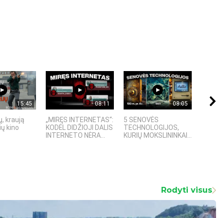
15:45
08:11
08:05
, kraują
„MIRĘS INTERNETAS“:
5 SENOVĖS
„Sost
ų kino
KODĖL DIDŽIOJI DALIS
TECHNOLOGIJOS,
įspū
INTERNETO NĖRA...
KURIŲ MOKSLININKAI...
fanta
Rodyti visus