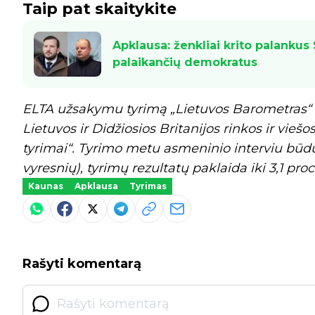
Taip pat skaitykite
Apklausa: ženkliai krito palankus
palaikančių demokratus
ELTA užsakymu tyrimą „Lietuvos Barometras“ 2
Lietuvos ir Didžiosios Britanijos rinkos ir vi
tyrimai“. Tyrimo metu asmeninio interviu būdu
vyresnių), tyrimų rezultatų paklaida iki 3,1 proc
Kaunas
Apklausa
Tyrimas
Rašyti komentarą