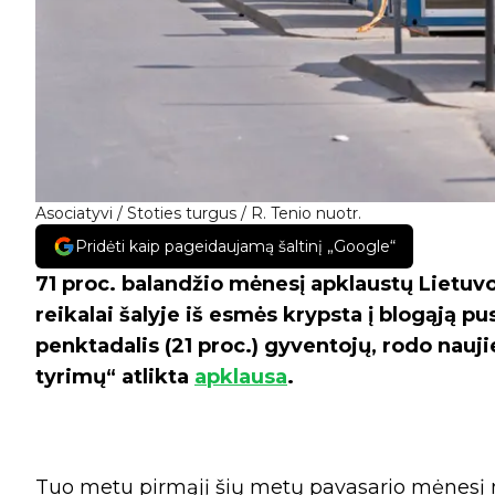
Asociatyvi / Stoties turgus / R. Tenio nuotr.
Pridėti kaip pageidaujamą šaltinį „Google“
71 proc. balandžio mėnesį apklaustų Lietu
reikalai šalyje iš esmės krypsta į blogąją p
penktadalis (21 proc.) gyventojų, rodo nau
tyrimų“ atlikta
apklausa
.
Tuo metu pirmąjį šių metų pavasario mėnesį m