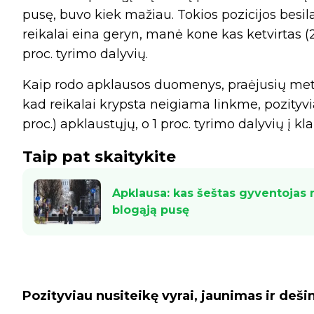
pusę, buvo kiek mažiau. Tokios pozicijos besi
reikalai eina geryn, manė kone kas ketvirtas (
proc. tyrimo dalyvių.
Kaip rodo apklausos duomenys, praėjusių met
kad reikalai krypsta neigiama linkme, pozityvi
proc.) apklaustųjų, o 1 proc. tyrimo dalyvių į k
Taip pat skaitykite
Apklausa: kas šeštas gyventojas m
blogąją pusę
Pozityviau nusiteikę vyrai, jaunimas ir deši