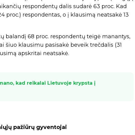
laikančių respondentų dalis sudarė 63 proc. Kad
24 proc.) respondentas, o į klausimą neatsakė 13
ų balandį 68 proc. respondentų teigė manantys,
ai šiuo klausimu pasisakė beveik trečdalis (31
lausimą apskritai neatsakė.
ano, kad reikalai Lietuvoje krypsta į
niųjų pažiūrų gyventojai