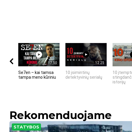
17:50
12:25
Se7en – kai tamsa
10 įsimintinų
10 įtemptų
tampa meno kūriniu
detektyvinių serialų
stingdanči
istorijų
Rekomenduojame
STATYBOS