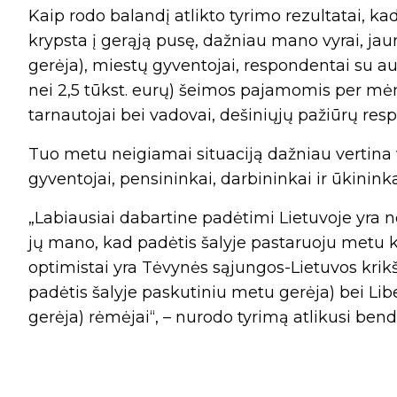
Kaip rodo balandį atlikto tyrimo rezultatai, k
krypsta į gerąją pusę, dažniau mano vyrai, jau
gerėja), miestų gyventojai, respondentai su au
nei 2,5 tūkst. eurų) šeimos pajamomis per mėne
tarnautojai bei vadovai, dešiniųjų pažiūrų res
Tuo metu neigiamai situaciją dažniau vertin
gyventojai, pensininkai, darbininkai ir ūkininka
„Labiausiai dabartine padėtimi Lietuvoje yra n
jų mano, kad padėtis šalyje pastaruoju metu kr
optimistai yra Tėvynės sąjungos-Lietuvos krik
padėtis šalyje paskutiniu metu gerėja) bei Lib
gerėja) rėmėjai“, – nurodo tyrimą atlikusi bend