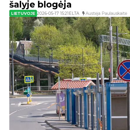
šalyje blogėja
LIETUVOJE
2026-05-17 15:21
ELTA
Austėja Paulauskaitė