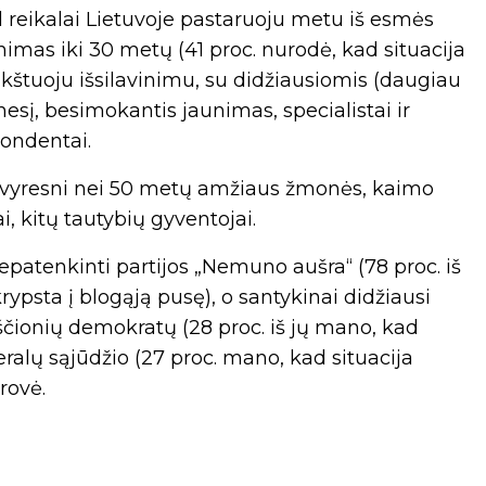
ad reikalai Lietuvoje pastaruoju metu iš esmės
nimas iki 30 metų (41 proc. nurodė, kad situacija
kštuoju išsilavinimu, su didžiausiomis (daugiau
sį, besimokantis jaunimas, specialistai ir
pondentai.
a vyresni nei 50 metų amžiaus žmonės, kaimo
i, kitų tautybių gyventojai.
epatenkinti partijos „Nemuno aušra“ (78 proc. iš
ypsta į blogąją pusę), o santykinai didžiausi
ščionių demokratų (28 proc. iš jų mano, kad
eralų sąjūdžio (27 proc. mano, kad situacija
rovė.