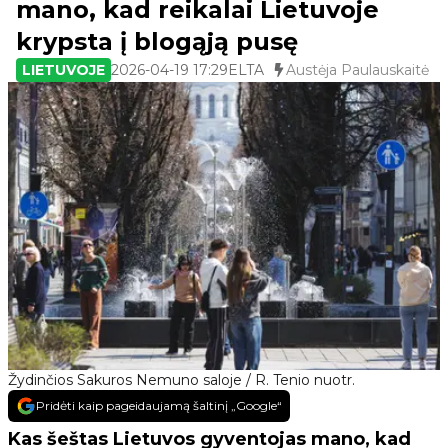
mano, kad reikalai Lietuvoje
krypsta į blogąją pusę
LIETUVOJE
2026-04-19 17:29
ELTA
Austėja Paulauskaitė
Žydinčios Sakuros Nemuno saloje / R. Tenio nuotr.
Pridėti kaip pageidaujamą šaltinį „Google“
Kas šeštas Lietuvos gyventojas mano, kad