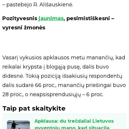
– pastebėjo R. Ališauskienė.
Pozityvesnis
jaunimas
, pesimistiškesni –
vyresni žmonės
Vasarį vykusios apklausos metu manančių, kad
reikalai krypsta į blogąją pusę, dalis buvo
didesnė. Tokią poziciją išsakiusių respondentų
dalis sudarė 66 proc., manančių priešingai buvo
28 proc., o neapsisprendusiųjų – 6 proc.
Taip pat skaitykite
Apklausa: du trečdaliai Lietuvos
gyventojų mano, kad situacija