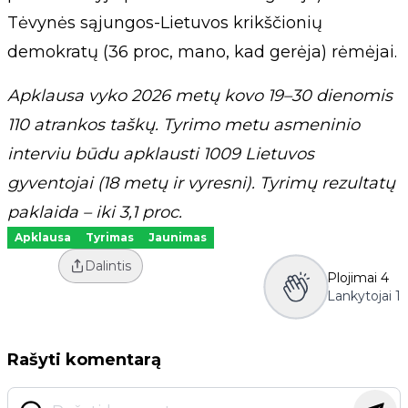
Tėvynės sąjungos-Lietuvos krikščionių
demokratų (36 proc, mano, kad gerėja) rėmėjai.
Apklausa vyko 2026 metų kovo 19–30 dienomis
110 atrankos taškų. Tyrimo metu asmeninio
interviu būdu apklausti 1009 Lietuvos
gyventojai (18 metų ir vyresni). Tyrimų rezultatų
paklaida – iki 3,1 proc.
Apklausa
Tyrimas
Jaunimas
Dalintis
Plojimai
4
Lankytojai
1
Rašyti komentarą