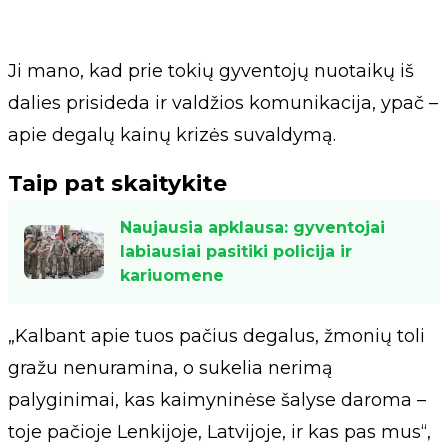
Ji mano, kad prie tokių gyventojų nuotaikų iš
dalies prisideda ir valdžios komunikacija, ypač –
apie degalų kainų krizės suvaldymą.
Taip pat skaitykite
Naujausia apklausa: gyventojai
labiausiai pasitiki policija ir
kariuomene
„Kalbant apie tuos pačius degalus, žmonių toli
gražu nenuramina, o sukelia nerimą
palyginimai, kas kaimyninėse šalyse daroma –
toje pačioje Lenkijoje, Latvijoje, ir kas pas mus“,