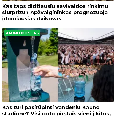
Kas taps didžiausiu savivaldos rinkimų
siurprizu? Apžvalgininkas prognozuoja
įdomiausias dvikovas
KAUNO MIESTAS
Kas turi pasirūpinti vandeniu Kauno
stadione? Visi rodo pirštais vieni į kitus,