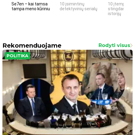
Se7en – kai tamsa
10 įsimintinų
10 įtemptų, k
tampa meno kūriniu
detektyvinių serialų
stingdančių k
istorijų
Rekomenduojame
Rodyti visus
POLITIKA