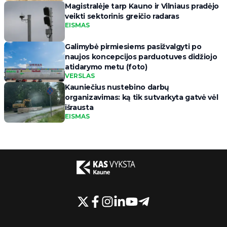
Magistralėje tarp Kauno ir Vilniaus pradėjo
veikti sektorinis greičio radaras
EISMAS
Galimybė pirmiesiems pasižvalgyti po
naujos koncepcijos parduotuves didžiojo
atidarymo metu (foto)
VERSLAS
Kauniečius nustebino darbų
organizavimas: ką tik sutvarkyta gatvė vėl
išrausta
EISMAS