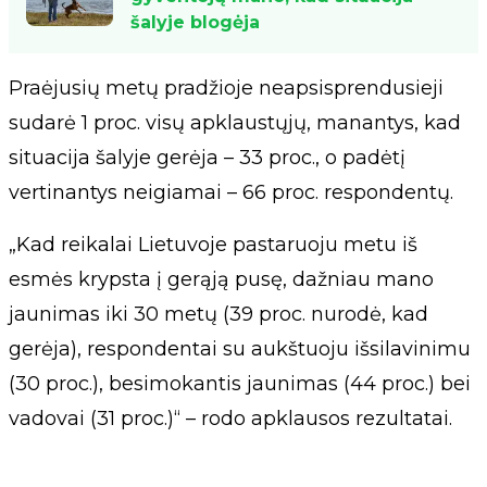
šalyje blogėja
Praėjusių metų pradžioje neapsisprendusieji
sudarė 1 proc. visų apklaustųjų, manantys, kad
situacija šalyje gerėja – 33 proc., o padėtį
vertinantys neigiamai – 66 proc. respondentų.
„Kad reikalai Lietuvoje pastaruoju metu iš
esmės krypsta į gerąją pusę, dažniau mano
jaunimas iki 30 metų (39 proc. nurodė, kad
gerėja), respondentai su aukštuoju išsilavinimu
(30 proc.), besimokantis jaunimas (44 proc.) bei
vadovai (31 proc.)“ – rodo apklausos rezultatai.