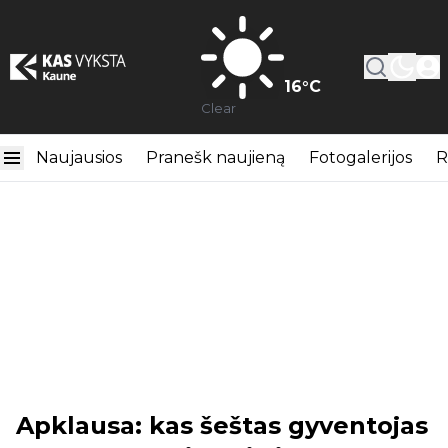
16
°C
Clear
Naujausios
Pranešk naujieną
Fotogalerijos
R
Apklausa: kas šeštas gyventojas