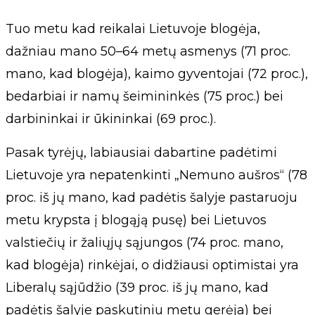
Tuo metu kad reikalai Lietuvoje blogėja,
dažniau mano 50–64 metų asmenys (71 proc.
mano, kad blogėja), kaimo gyventojai (72 proc.),
bedarbiai ir namų šeimininkės (75 proc.) bei
darbininkai ir ūkininkai (69 proc.).
Pasak tyrėjų, labiausiai dabartine padėtimi
Lietuvoje yra nepatenkinti „Nemuno aušros“ (78
proc. iš jų mano, kad padėtis šalyje pastaruoju
metu krypsta į blogąją pusę) bei Lietuvos
valstiečių ir žaliųjų sąjungos (74 proc. mano,
kad blogėja) rinkėjai, o didžiausi optimistai yra
Liberalų sąjūdžio (39 proc. iš jų mano, kad
padėtis šalyje paskutiniu metu gerėja) bei