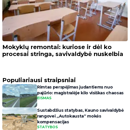
Mokyklų remontai: kuriose ir dėl ko
procesai stringa, savivaldybė nuskelbia
Populiariausi straipsniai
Rimtas perspėjimas judantiems nuo
pajūrio: magistralėje kilo visiškas chaosas
EISMAS
Sustabdžius statybas, Kauno savivaldybė
rangovei „Autokausta“ mokės
kompensacijas
STATYBOS