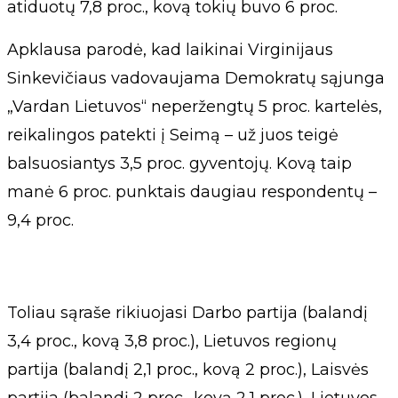
atiduotų 7,8 proc., kovą tokių buvo 6 proc.
Apklausa parodė, kad laikinai Virginijaus
Sinkevičiaus vadovaujama Demokratų sąjunga
„Vardan Lietuvos“ neperžengtų 5 proc. kartelės,
reikalingos patekti į Seimą – už juos teigė
balsuosiantys 3,5 proc. gyventojų. Kovą taip
manė 6 proc. punktais daugiau respondentų –
9,4 proc.
Toliau sąraše rikiuojasi Darbo partija (balandį
3,4 proc., kovą 3,8 proc.), Lietuvos regionų
partija (balandį 2,1 proc., kovą 2 proc.), Laisvės
partija (balandį 2 proc., kovą 2,1 proc.), Lietuvos