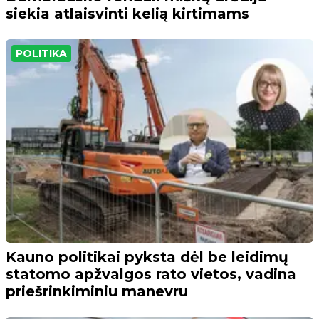
siekia atlaisvinti kelią kirtimams
POLITIKA
Kauno politikai pyksta dėl be leidimų
statomo apžvalgos rato vietos, vadina
priešrinkiminiu manevru