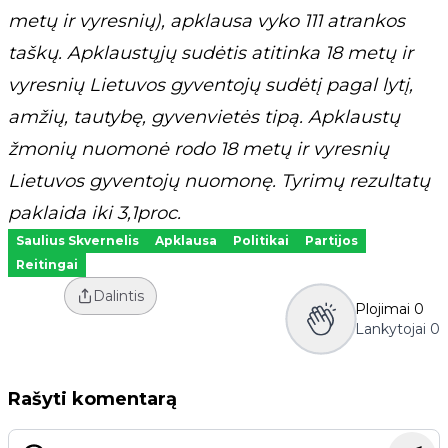
metų ir vyresnių), apklausa vyko 111 atrankos
taškų. Apklaustųjų sudėtis atitinka 18 metų ir
vyresnių Lietuvos gyventojų sudėtį pagal lytį,
amžių, tautybę, gyvenvietės tipą. Apklaustų
žmonių nuomonė rodo 18 metų ir vyresnių
Lietuvos gyventojų nuomonę. Tyrimų rezultatų
paklaida iki 3,1proc.
Saulius Skvernelis
Apklausa
Politikai
Partijos
Reitingai
Dalintis
Plojimai
0
Lankytojai
0
Rašyti komentarą