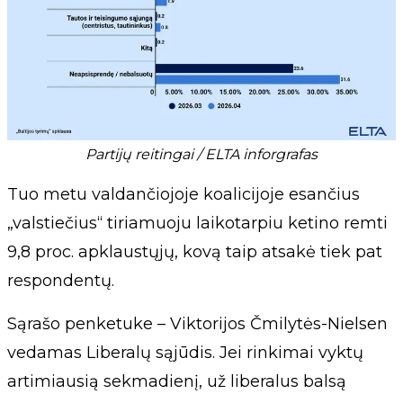
Partijų reitingai / ELTA inforgrafas
Tuo metu valdančiojoje koalicijoje esančius
„valstiečius“ tiriamuoju laikotarpiu ketino remti
9,8 proc. apklaustųjų, kovą taip atsakė tiek pat
respondentų.
Sąrašo penketuke – Viktorijos Čmilytės-Nielsen
vedamas Liberalų sąjūdis. Jei rinkimai vyktų
artimiausią sekmadienį, už liberalus balsą