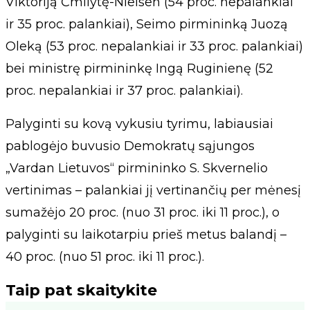
Viktoriją Čmilytę-Nielsen (54 proc. nepalankiai
ir 35 proc. palankiai), Seimo pirmininką Juozą
Oleką (53 proc. nepalankiai ir 33 proc. palankiai)
bei ministrę pirmininkę Ingą Ruginienę (52
proc. nepalankiai ir 37 proc. palankiai).
Palyginti su kovą vykusiu tyrimu, labiausiai
pablogėjo buvusio Demokratų sąjungos
„Vardan Lietuvos“ pirmininko S. Skvernelio
vertinimas – palankiai jį vertinančių per mėnesį
sumažėjo 20 proc. (nuo 31 proc. iki 11 proc.), o
palyginti su laikotarpiu prieš metus balandį –
40 proc. (nuo 51 proc. iki 11 proc.).
Taip pat skaitykite