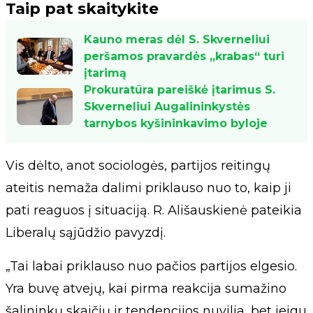
Taip pat skaitykite
Kauno meras dėl S. Skverneliui
peršamos pravardės „krabas“ turi
įtarimą
Prokuratūra pareiškė įtarimus S.
Skverneliui Augalininkystės
tarnybos kyšininkavimo byloje
Vis dėlto, anot sociologės, partijos reitingų
ateitis nemaža dalimi priklauso nuo to, kaip ji
pati reaguos į situaciją. R. Ališauskienė pateikia
Liberalų sąjūdžio pavyzdį.
„Tai labai priklauso nuo pačios partijos elgesio.
Yra buvę atvejų, kai pirma reakcija sumažino
šalininkų skaičių ir tendencijos nuvilia, bet jeigu