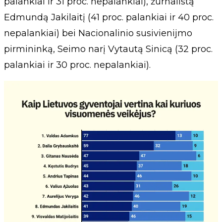
palankiai ir 31 proc. nepalankiai), žurnalistą
Edmundą Jakilaitį (41 proc. palankiai ir 40 proc.
nepalankiai) bei Nacionalinio susivienijmo
pirmininką, Seimo narį Vytautą Sinicą (32 proc.
palankiai ir 30 proc. nepalankiai).