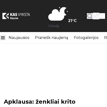
21
°C
Cloudy
Naujausios
Pranešk naujieną
Fotogalerijos
R
Apklausa: ženkliai krito