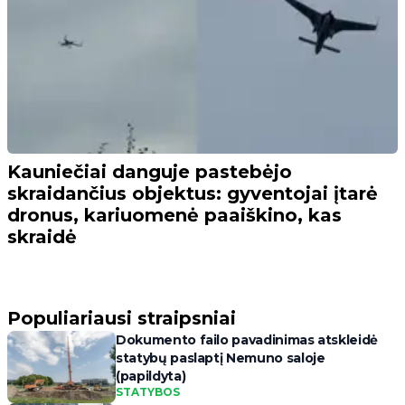
Kauniečiai danguje pastebėjo
skraidančius objektus: gyventojai įtarė
dronus, kariuomenė paaiškino, kas
skraidė
Populiariausi straipsniai
Dokumento failo pavadinimas atskleidė
statybų paslaptį Nemuno saloje
(papildyta)
STATYBOS