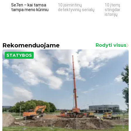
Se7en – kai tamsa
10 įsimintinų
10 įtemptų, k
tampa meno kūriniu
detektyvinių serialų
stingdančių k
istorijų
Rekomenduojame
Rodyti visus
STATYBOS