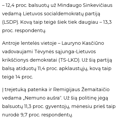
– 12,4 proc. balsuotų už Mindaugo Sinkevičiaus
vedamą Lietuvos socialdemokratų partiją
(LSDP). Kovą taip teigė šiek tiek daugiau – 13,3
proc. respondentų.
Antroje lentelės vietoje – Lauryno Kasčiūno
vadovaujami Tėvynės sąjunga-Lietuvos
krikščionys demokratai (TS-LKD). Už šią partiją
balsą atiduotų 11,4 proc. apklaustųjų, kovą taip
teigė 14 proc.
Į trejetuką patenka ir Remigijaus Žemaitaičio
vedama „Nemuno aušra“. Už šią politinę jėgą
balsuotų 11,3 proc. gyventojų, mėnesiu prieš taip
nurodė 9,7 proc. respondentų.