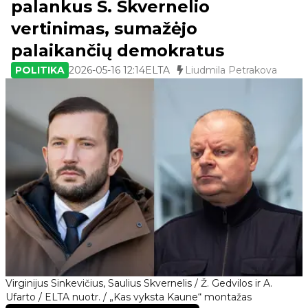
palankus S. Skvernelio
vertinimas, sumažėjo
palaikančių demokratus
POLITIKA
2026-05-16 12:14
ELTA
Liudmila Petrakova
Virginijus Sinkevičius, Saulius Skvernelis / Ž. Gedvilos ir A.
Ufarto / ELTA nuotr. / „Kas vyksta Kaune“ montažas