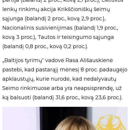
lenkų rinkimų akcija Krikščioniškų šeimų
sąjunga (balandį 2 proc., kovą 2,9 proc.),
Nacionalinis susivienijimas (balandį 1,9 proc.,
kovą 3 proc.), Tautos ir teisingumo sąjunga
(balandį 0,8 proc., kovą 0,2 proc.).
„Baltijos tyrimų“ vadovė Rasa Ališauskienė
pastebi, kad pastarąjį mėnesį 8 proc. padaugėjo
apklaustųjų, kurie nurodė, kad nedalyvautų
Seimo rinkimuose arba yra neapsisprendę, už
ką balsuoti (balandį 31,6 proc., kovą 23,6 proc.).