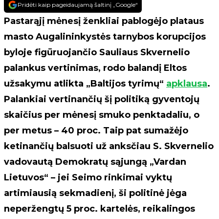
Pridėti kaip pageidaujamą šaltinį „Google“
Pastarąjį mėnesį ženkliai pablogėjo plataus
masto Augalininkystės tarnybos korupcijos
byloje figūruojančio Sauliaus Skvernelio
palankus vertinimas, rodo balandį Eltos
užsakymu atlikta „Baltijos tyrimų“
apklausa
.
Palankiai vertinančių šį politiką gyventojų
skaičius per mėnesį smuko penktadaliu, o
per metus – 40 proc. Taip pat sumažėjo
ketinančių balsuoti už anksčiau S. Skvernelio
vadovautą Demokratų sąjungą „Vardan
Lietuvos“ – jei Seimo rinkimai vyktų
artimiausią sekmadienį, ši politinė jėga
neperžengtų 5 proc. kartelės, reikalingos