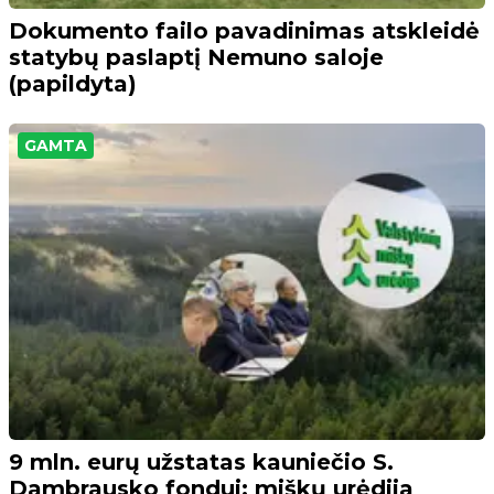
Dokumento failo pavadinimas atskleidė
statybų paslaptį Nemuno saloje
(papildyta)
GAMTA
9 mln. eurų užstatas kauniečio S.
Dambrausko fondui: miškų urėdija