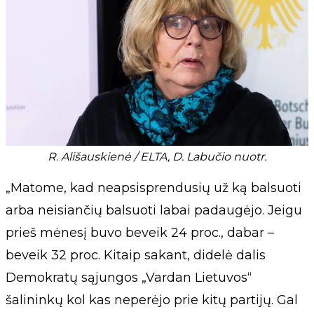
R. Ališauskienė / ELTA, D. Labučio nuotr.
„Matome, kad neapsisprendusių už ką balsuoti
arba neisiančių balsuoti labai padaugėjo. Jeigu
prieš mėnesį buvo beveik 24 proc., dabar –
beveik 32 proc. Kitaip sakant, didelė dalis
Demokratų sąjungos „Vardan Lietuvos“
šalininkų kol kas neperėjo prie kitų partijų. Gal