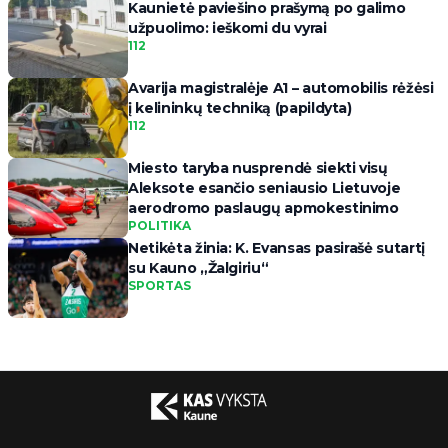
Kaunietė paviešino prašymą po galimo
užpuolimo: ieškomi du vyrai
112
Avarija magistralėje A1 – automobilis rėžėsi
į kelininkų techniką (papildyta)
112
Miesto taryba nusprendė siekti visų
Aleksote esančio seniausio Lietuvoje
aerodromo paslaugų apmokestinimo
POLITIKA
Netikėta žinia: K. Evansas pasirašė sutartį
su Kauno „Žalgiriu“
SPORTAS