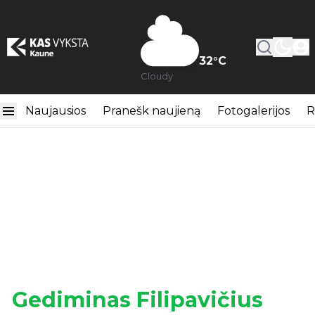
32
°C
Cloudy
Naujausios
Pranešk naujieną
Fotogalerijos
R
Gediminas Filipavičius