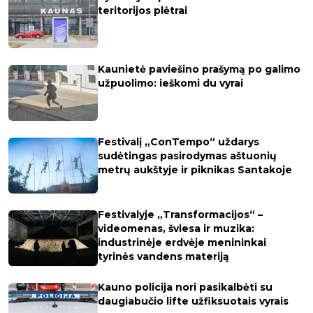
teritorijos plėtrai
Kaunietė paviešino prašymą po galimo
užpuolimo: ieškomi du vyrai
Festivalį „ConTempo“ uždarys
sudėtingas pasirodymas aštuonių
metrų aukštyje ir piknikas Santakoje
Festivalyje „Transformacijos“ –
videomenas, šviesa ir muzika:
industrinėje erdvėje menininkai
tyrinės vandens materiją
Kauno policija nori pasikalbėti su
daugiabučio lifte užfiksuotais vyrais