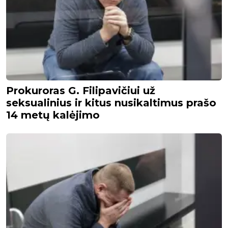
Prokuroras G. Filipavičiui už
seksualinius ir kitus nusikaltimus prašo
14 metų kalėjimo