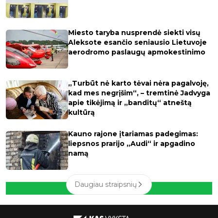
Miesto taryba nusprendė siekti visų
Aleksote esančio seniausio Lietuvoje
aerodromo paslaugų apmokestinimo
„Turbūt nė karto tėvai nėra pagalvoję,
kad mes negrįšim“, – tremtinė Jadvyga
apie tikėjimą ir „banditų“ atneštą
kultūrą
Kauno rajone įtariamas padegimas:
liepsnos prarijo „Audi“ ir apgadino
namą
Daugiau straipsnių