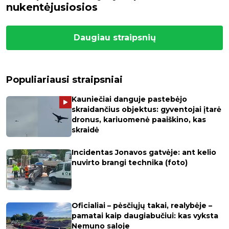
nukentėjusiosios
Daugiau straipsnių
Populiariausi straipsniai
Kauniečiai danguje pastebėjo
skraidančius objektus: gyventojai įtarė
dronus, kariuomenė paaiškino, kas
skraidė
Incidentas Jonavos gatvėje: ant kelio
nuvirto brangi technika (foto)
Oficialiai – pėsčiųjų takai, realybėje –
pamatai kaip daugiabučiui: kas vyksta
Nemuno saloje