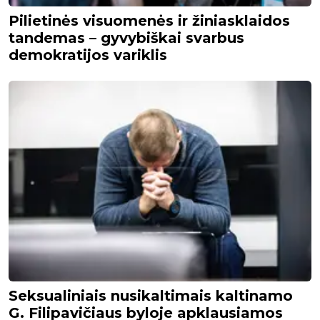
Pilietinės visuomenės ir žiniasklaidos
tandemas – gyvybiškai svarbus
demokratijos variklis
Seksualiniais nusikaltimais kaltinamo
G. Filipavičiaus byloje apklausiamos