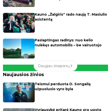
Kauno „Žalgiris“ rado naują T. Masiulio
asistentą
Paslaptingas radinys: nuo kelio
nulėkęs automobilis – be vairuotojo
Daugiau straipsnių
Naujausios žinios
Teismui perduota D. Songailą
užpuolusio vyro byla
Vyriausybė pritarė Kauno oro uosto