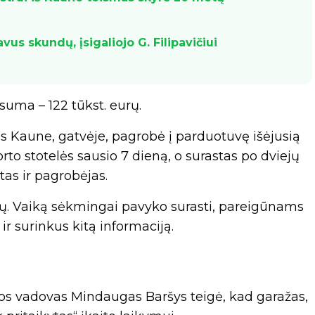
s skundų, įsigaliojo G. Filipavičiui
 suma – 122 tūkst. eurų.
us Kaune, gatvėje, pagrobė į parduotuvę išėjusią
to stotelės sausio 7 dieną, o surastas po dviejų
tas ir pagrobėjas.
ų. Vaiką sėkmingai pavyko surasti, pareigūnams
ir surinkus kitą informaciją.
jos vadovas Mindaugas Baršys teigė, kad garažas,