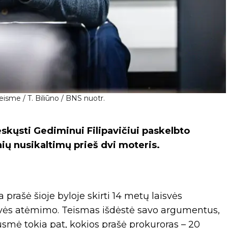
isme / T. Biliūno / BNS nuotr.
kųsti Gediminui Filipavičiui paskelbto
ių nusikaltimų prieš dvi moteris.
rašė šioje byloje skirti 14 metų laisvės
svės atėmimo. Teismas išdėstė savo argumentus,
smė tokia pat, kokios prašė prokuroras – 20