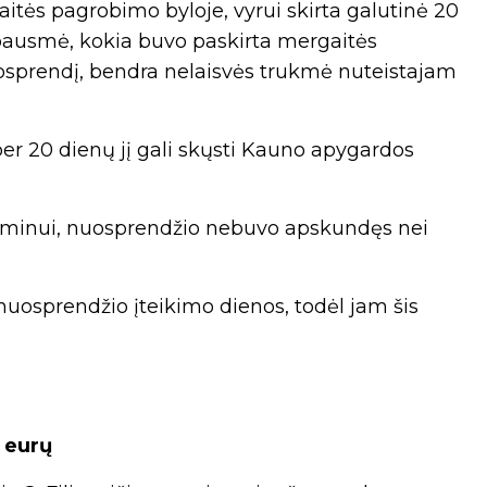
tės pagrobimo byloje, vyrui skirta galutinė 20
bausmė, kokia buvo paskirta mergaitės
uosprendį, bendra nelaisvės trukmė nuteistajam
per 20 dienų jį gali skųsti Kauno apygardos
rminui, nuosprendžio nebuvo apskundęs nei
 nuosprendžio įteikimo dienos, todėl jam šis
. eurų