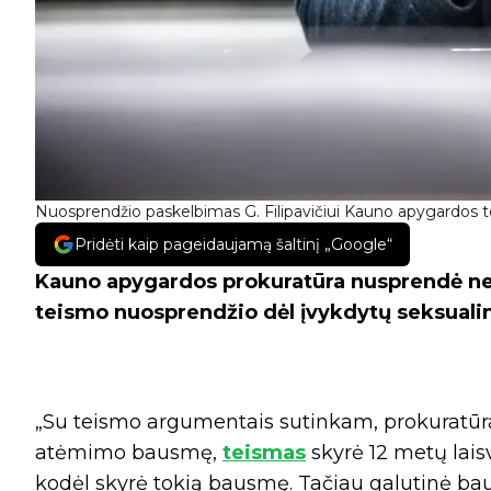
Nuosprendžio paskelbimas G. Filipavičiui Kauno apygardos te
Pridėti kaip pageidaujamą šaltinį „Google“
Kauno apygardos prokuratūra nusprendė nes
teismo nuosprendžio dėl įvykdytų seksualin
„Su teismo argumentais sutinkam, prokuratūra p
atėmimo bausmę,
teismas
skyrė 12 metų lai
kodėl skyrė tokią bausmę. Tačiau galutinė bau