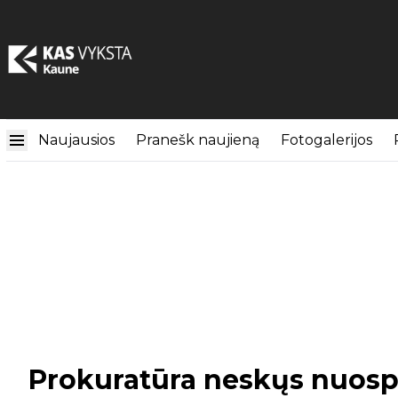
Naujausios
Pranešk naujieną
Fotogalerijos
Prokuratūra neskųs nuospre