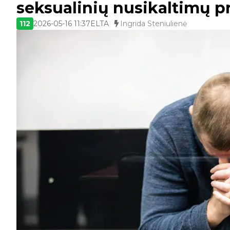
seksualinių nusikaltimų p
112
2026-05-16 11:37
ELTA
Ingrida Steniulienė