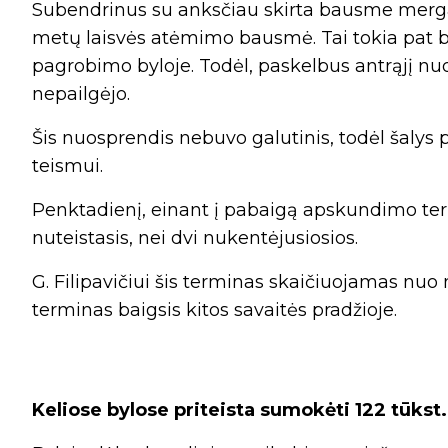
Subendrinus su anksčiau skirta bausme mergai
metų laisvės atėmimo bausmė. Tai tokia pat 
pagrobimo byloje. Todėl, paskelbus antrąjį n
nepailgėjo.
Šis nuosprendis nebuvo galutinis, todėl šalys 
teismui.
Penktadienį, einant į pabaigą apskundimo te
nuteistasis, nei dvi nukentėjusiosios.
G. Filipavičiui šis terminas skaičiuojamas nuo
terminas baigsis kitos savaitės pradžioje.
Keliose bylose priteista sumokėti 122 tūkst