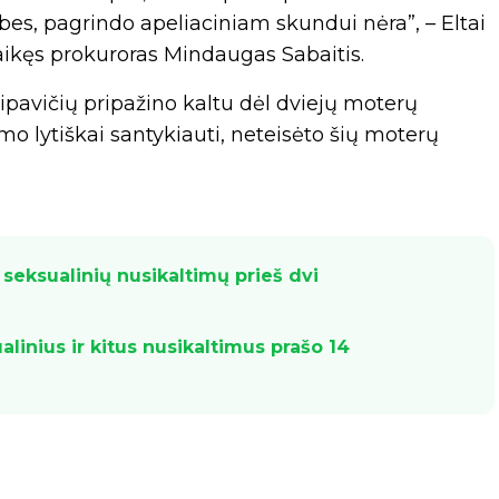
bes, pagrindo apeliaciniam skundui nėra”, – Eltai
laikęs prokuroras Mindaugas Sabaitis.
ipavičių pripažino kaltu dėl dviejų moterų
mo lytiškai santykiauti, neteisėto šių moterų
 seksualinių nusikaltimų prieš dvi
ualinius ir kitus nusikaltimus prašo 14