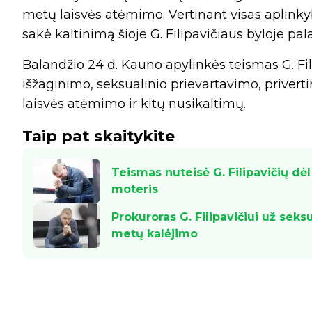
metų laisvės atėmimo. Vertinant visas aplinky
sakė kaltinimą šioje G. Filipavičiaus byloje pa
Balandžio 24 d. Kauno apylinkės teismas G. Fil
išžaginimo, seksualinio prievartavimo, priverti
laisvės atėmimo ir kitų nusikaltimų.
Taip pat skaitykite
Teismas nuteisė G. Filipavičių dėl
moteris
Prokuroras G. Filipavičiui už seks
metų kalėjimo