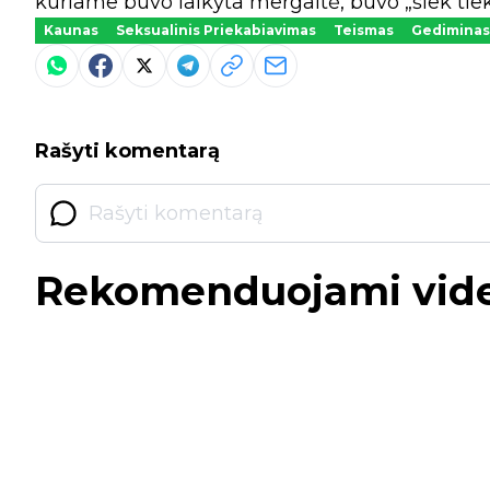
kuriame buvo laikyta mergaitė, buvo „šiek tiek 
Kaunas
Seksualinis Priekabiavimas
Teismas
Gediminas 
Rašyti komentarą
Rekomenduojami vid