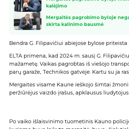
kalėjimo
Mergaitės pagrobimo byloje negavu
skirta kalinimo bausmė
Bendra G. Filipavičiui abiejose bylose priteista
ELTA primena, kad 2024 m. sausį G. Filipaviči
mažametę. Vaikas pagrobtas iš viešojo transpor
parų garaže, Technikos gatvėje. Kartu su ja ras
Mergaitės visame Kaune ieškojo šimtai žmoni
peržiūrėjus vaizdo įrašus, apklausus liudytojus 
Po vaiko išlaisvinimo tuometinis Kauno polici