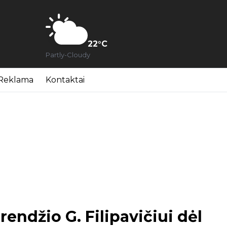
22
°C
Partly-Cloudy
Reklama
Kontaktai
ndžio G. Filipavičiui dėl