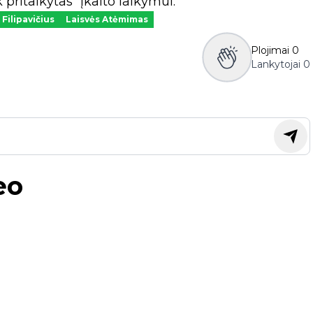
pritaikytas“ įkaito laikymui.
Filipavičius
Laisvės Atėmimas
Plojimai
0
Lankytojai
0
eo