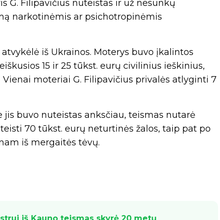
s G. Filipavičius nuteistas ir už nesunkų
mą narkotinėmis ar psichotropinėmis
– atvykėlė iš Ukrainos. Moterys buvo įkalintos
kusios 15 ir 25 tūkst. eurų civilinius ieškinius,
enai moteriai G. Filipavičius privalės atlyginti 7
 jis buvo nuteistas anksčiau, teismas nutarė
eisti 70 tūkst. eurų neturtinės žalos, taip pat po
ienam iš mergaitės tėvų.
trui iš Kauno teismas skyrė 20 metų