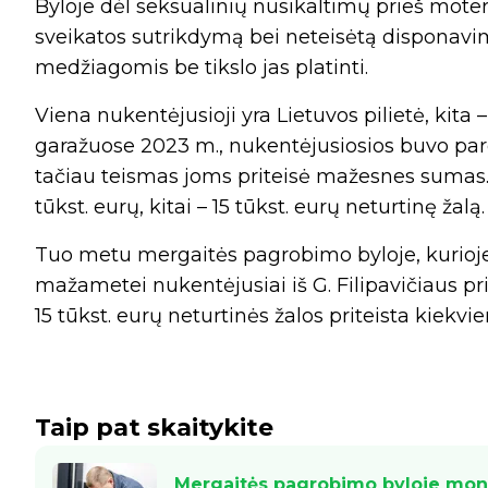
Byloje dėl seksualinių nusikaltimų prieš moteri
sveikatos sutrikdymą bei neteisėtą disponavi
medžiagomis be tikslo jas platinti.
Viena nukentėjusioji yra Lietuvos pilietė, kita 
garažuose 2023 m., nukentėjusiosios buvo pareiš
tačiau teismas joms priteisė mažesnes sumas. Vi
tūkst. eurų, kitai – 15 tūkst. eurų neturtinę žalą.
Tuo metu mergaitės pagrobimo byloje, kurioje
mažametei nukentėjusiai iš G. Filipavičiaus prit
15 tūkst. eurų neturtinės žalos priteista kiekv
Taip pat skaitykite
Mergaitės pagrobimo byloje mons