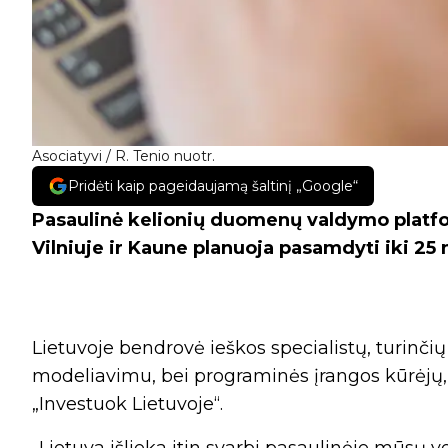
Asociatyvi / R. Tenio nuotr.
Pridėti kaip pageidaujamą šaltinį „Google“
Pasaulinė kelionių duomenų valdymo platfo
Vilniuje ir Kaune planuoja pasamdyti iki 25
Lietuvoje bendrovė ieškos specialistų, turinčių
modeliavimu, bei programinės įrangos kūrėjų, 
„Investuok Lietuvoje“.