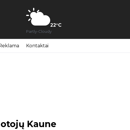
22
°C
Partly-Cloudy
Reklama
Kontaktai
uotojų Kaune