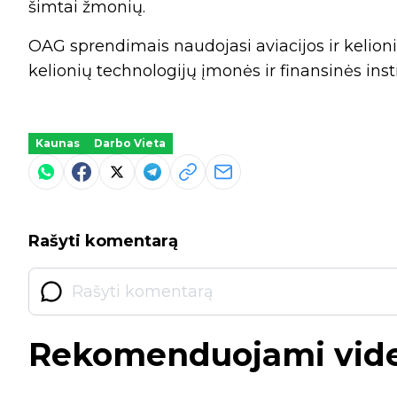
šimtai žmonių.
OAG sprendimais naudojasi aviacijos ir kelionių
kelionių technologijų įmonės ir finansinės insti
Kaunas
Darbo Vieta
Rašyti komentarą
Rekomenduojami vid