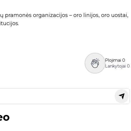
 pramonės organizacijos – oro linijos, oro uostai,
tucijos.
Plojimai
0
Lankytojai
0
eo