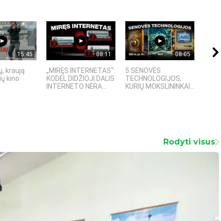
15:45
08:11
08:05
, kraują
„MIRĘS INTERNETAS“:
5 SENOVĖS
„Sost
ų kino
KODĖL DIDŽIOJI DALIS
TECHNOLOGIJOS,
įspū
INTERNETO NĖRA...
KURIŲ MOKSLININKAI...
fanta
Rodyti visus