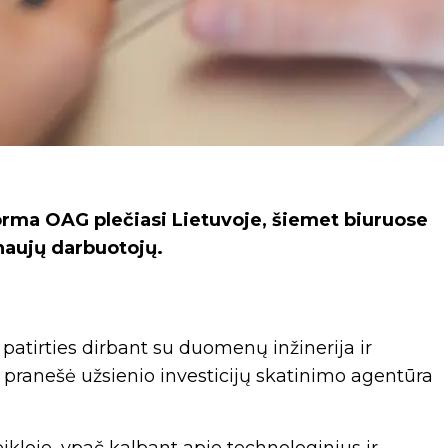
rma OAG plečiasi Lietuvoje, šiemet biuruose
 naujų darbuotojų.
 patirties dirbant su duomenų inžinerija ir
pranešė užsienio investicijų skatinimo agentūra