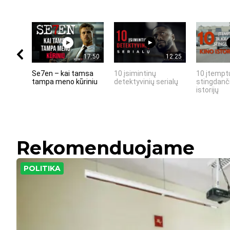
17:50
12:25
Se7en – kai tamsa
10 įsimintinų
10 įtemptų
tampa meno kūriniu
detektyvinių serialų
stingdanči
istorijų
Rekomenduojame
POLITIKA