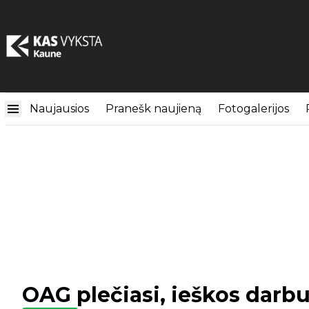
Naujausios
Pranešk naujieną
Fotogalerijos
OAG plečiasi, ieškos darb