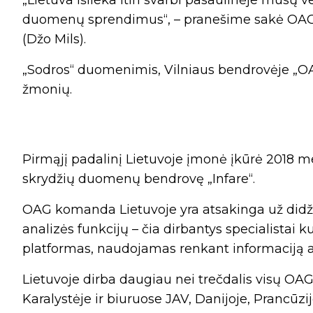
„Lietuva išlieka itin svarbi pasaulinėje mūsų v
duomenų sprendimus“, – pranešime sakė OAG pe
(Džo Mils).
„Sodros“ duomenimis, Vilniaus bendrovėje „O
žmonių.
Pirmąjį padalinį Lietuvoje įmonė įkūrė 2018 me
skrydžių duomenų bendrovę „Infare“.
OAG komanda Lietuvoje yra atsakinga už didži
analizės funkcijų – čia dirbantys specialistai
platformas, naudojamas renkant informaciją a
Lietuvoje dirba daugiau nei trečdalis visų OAG 
Karalystėje ir biuruose JAV, Danijoje, Prancūzij