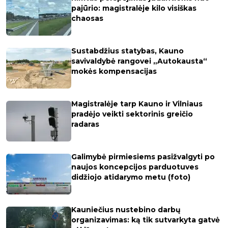
pajūrio: magistralėje kilo visiškas
chaosas
Sustabdžius statybas, Kauno
savivaldybė rangovei „Autokausta“
mokės kompensacijas
Magistralėje tarp Kauno ir Vilniaus
pradėjo veikti sektorinis greičio
radaras
Galimybė pirmiesiems pasižvalgyti po
naujos koncepcijos parduotuves
didžiojo atidarymo metu (foto)
Kauniečius nustebino darbų
organizavimas: ką tik sutvarkyta gatvė