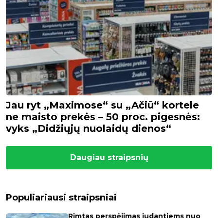
Jau ryt „Maximose“ su „Ačiū“ kortele
ne maisto prekės – 50 proc. pigesnės:
vyks „Didžiųjų nuolaidų dienos“
Daugiau straipsnių
Populiariausi straipsniai
Rimtas perspėjimas judantiems nuo