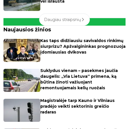
vėl išrausta
Daugiau straipsnių
Naujausios žinios
Kas taps didžiausiu savivaldos rinkimų
siurprizu? Apžvalgininkas prognozuoja
įdomiausias dvikovas
Suklydus vienam – pasekmes jaučia
daugelis: „Via Lietuva“ primena, ką
būtina žinoti važiuojant
remontuojamais kelių ruožais
Magistralėje tarp Kauno ir Vilniaus
pradėjo veikti sektorinis greičio
radaras