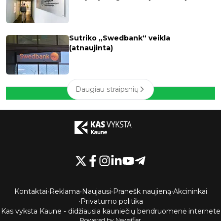
Sutriko „Swedbank“ veikla
(atnaujinta)
Daugiau straipsnių
Kontaktai
•
Reklama
•
Naujausi
•
Pranešk naujieną
•
Akcininkai
•
Privatumo politika
Kas vyksta Kaune - didžiausia kauniečių bendruomenė internete
Powered by Newsifier