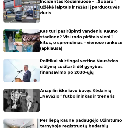
Incidentas Kėdainiuose – „Subaru“
užlėkė laiptais ir rėžėsi į parduotuvės
duris
Kas turi pasirūpinti vandeniu Kauno
stadione? Visi rodo pirštais vieni į
kitus, o sprendimas – vienose rankose
(apklausa)
Politikai skirtingai vertina Nausėdos
siūlymą susitarti dėl gynybos
finansavimo po 2030-ųjų
Anapilin iškeliavo buvęs Kėdainių
„Nevėžio“ futbolininkas ir treneris
Per liepą Kaune padaugėjo Užimtumo
tarnyboje registruotų bedarbių