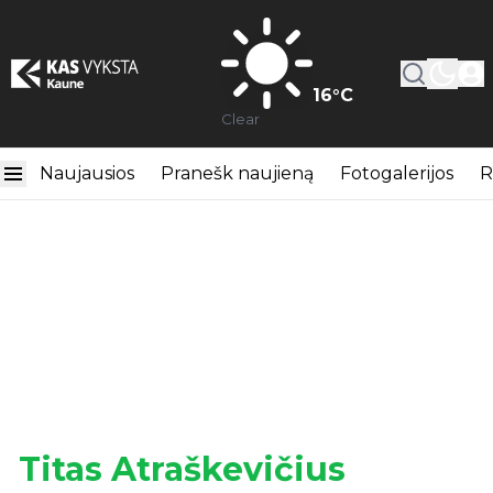
16
°C
Clear
Naujausios
Pranešk naujieną
Fotogalerijos
R
Titas Atraškevičius