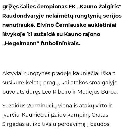
grįžęs šalies čempionas FK „Kauno Žalgiris“
Raudondvaryje nelaimėtų rungtynių serijos
nenutraukė. Eivino Černiausko auklėtiniai
išvykoje 1:1 sužaidė su Kauno rajono
„Hegelmann“ futbolininkais.
Aktyviai rungtynes pradėję kauniečiai iškart
susikūrė keletą progų, kai atakos smaigalyje
buvo atsidūręs Leo Ribeiro ir Motiejus Burba.
Sužaidus 20 minučių viena iš atakų virto ir
įvarčiu. Kauniečiai įžaidė kampinį, Gratas
Sirgėdas atliko tikslų perdavimą į baudos