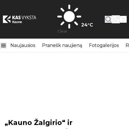
24
°C
Clear
Naujausios
Pranešk naujieną
Fotogalerijos
R
„Kauno Žalgirio“ ir