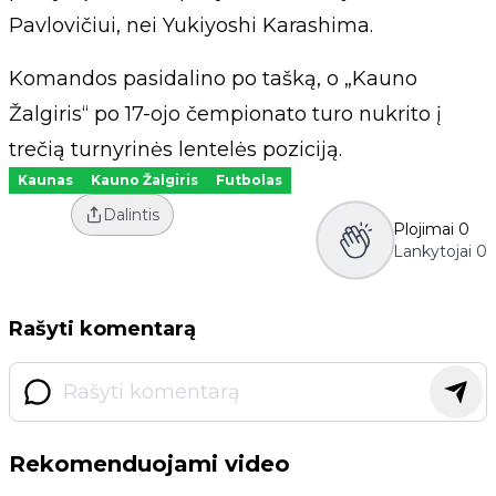
Pavlovičiui, nei Yukiyoshi Karashima.
Komandos pasidalino po tašką, o „Kauno
Žalgiris“ po 17-ojo čempionato turo nukrito į
trečią turnyrinės lentelės poziciją.
Kaunas
Kauno Žalgiris
Futbolas
Dalintis
Plojimai
0
Lankytojai
0
Rašyti komentarą
Rekomenduojami video