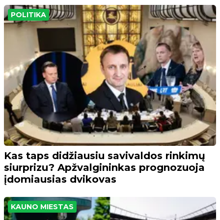
POLITIKA
Kas taps didžiausiu savivaldos rinkimų
siurprizu? Apžvalgininkas prognozuoja
įdomiausias dvikovas
KAUNO MIESTAS