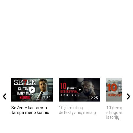
17:50
12:25
Se7en – kai tamsa
10 įsimintinų
10 įtemptų, k
tampa meno kūriniu
detektyvinių serialų
stingdančių k
istorijų