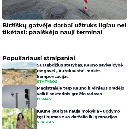
Biržiškų gatvėje darbai užtruks ilgiau nei
tikėtasi: paaiškėjo nauji terminai
Populiariausi straipsniai
Sustabdžius statybas, Kauno savivaldybė
rangovei „Autokausta“ mokės
kompensacijas
STATYBOS
Magistralėje tarp Kauno ir Vilniaus pradėjo
veikti sektorinis greičio radaras
EISMAS
Kaune įsteigta nauja mokykla – ugdymo
tęstinumas nuo darželio iki gimnazijos
VERSLAS