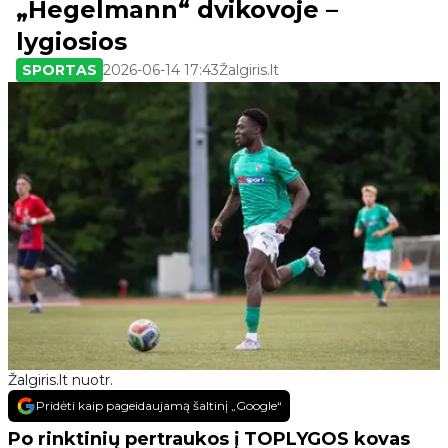
„Hegelmann“ dvikovoje –
lygiosios
SPORTAS
2026-06-14 17:43
Žalgiris.lt
Žalgiris.lt nuotr.
Pridėti kaip pageidaujamą šaltinį „Google“
Po rinktinių pertraukos į TOPLYGOS kovas