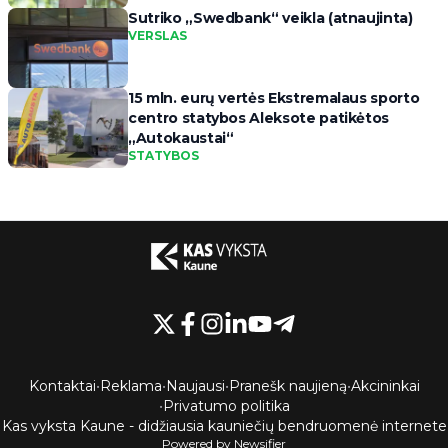
Sutriko „Swedbank“ veikla (atnaujinta)
VERSLAS
15 mln. eurų vertės Ekstremalaus sporto
centro statybos Aleksote patikėtos
„Autokaustai“
STATYBOS
Kontaktai
•
Reklama
•
Naujausi
•
Pranešk naujieną
•
Akcininkai
•
Privatumo politika
Kas vyksta Kaune - didžiausia kauniečių bendruomenė internete
Powered by Newsifier