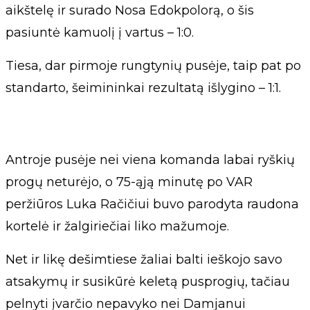
aikštelę ir surado Nosa Edokpolorą, o šis
pasiuntė kamuolį į vartus – 1:0.
Tiesa, dar pirmoje rungtynių pusėje, taip pat po
standarto, šeimininkai rezultatą išlygino – 1:1.
Antroje pusėje nei viena komanda labai ryškių
progų neturėjo, o 75-ąją minutę po VAR
peržiūros Luka Račičiui buvo parodyta raudona
kortelė ir žalgiriečiai liko mažumoje.
Net ir likę dešimtiese žaliai balti ieškojo savo
atsakymų ir susikūrė keletą pusprogių, tačiau
pelnyti įvarčio nepavyko nei Damjanui