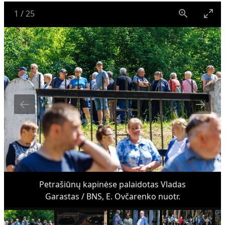
1
/
25
Petrašiūnų kapinėse palaidotas Vladas
Garastas / BNS, E. Ovčarenko nuotr.