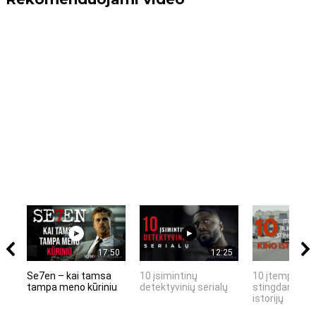
17:50
12:25
Se7en – kai tamsa
10 įsimintinų
10 įtemptų, k
tampa meno kūriniu
detektyvinių serialų
stingdančių k
istorijų