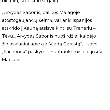
bičiulių, krepšinio sirgalių.
„Arvydas Sabonis, palikęs Malagoje
atostogaujančią šeimą, vakar iš Ispanijos
atskrido į Kauną atsisveikinti su Treneriu –
Tėvu… Arvydas Sabonis nuoširdžiai kalbėjo
žiniasklaidai apie a.a. Vladą Garastą“, – savo
„Facebook“ paskyroje nuotraukomis dalijosi V.
Mačiulis.