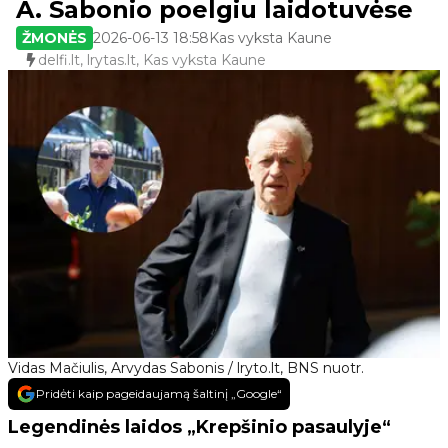
A. Sabonio poelgiu laidotuvėse
ŽMONĖS
2026-06-13 18:58
Kas vyksta Kaune
delfi.lt, lrytas.lt, Kas vyksta Kaune
Vidas Mačiulis, Arvydas Sabonis / lryto.lt, BNS nuotr.
Pridėti kaip pageidaujamą šaltinį „Google“
Legendinės laidos „Krepšinio pasaulyje“