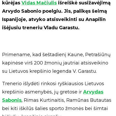
kūrėjas
Vidas Mačiulis
išreiškė susižavėjimą
Arvydo Sabonio poelgiu. Jis, palikęs šeimą
Ispanijoje, atvyko atsisveikinti su Anapilin
išėjusiu treneriu Vladu Garastu.
Primename, kad šeštadienį Kaune, Petrašiūnų
kapinėse virš 200 žmonių jautriai atsisveikino
su Lietuvos krepšinio legenda V. Garastu.
Trenerio išlydėti rinkosi ryškiausios Lietuvos
krepšinio asmenybės, jų gretose ir
Arvydas
Sabonis
, Rimas Kurtinaitis, Ramūnas Butautas
bei kiti iškilūs šalies sporto žmonės bei šimtai