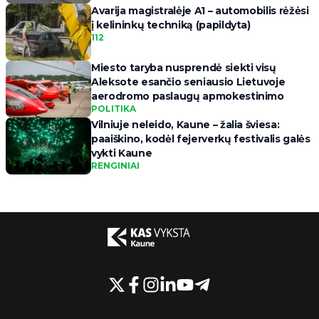
Avarija magistralėje A1 – automobilis rėžėsi
į kelininkų techniką (papildyta)
112
Miesto taryba nusprendė siekti visų
Aleksote esančio seniausio Lietuvoje
aerodromo paslaugų apmokestinimo
POLITIKA
Vilniuje neleido, Kaune – žalia šviesa:
paaiškino, kodėl fejerverkų festivalis galės
vykti Kaune
RENGINIAI