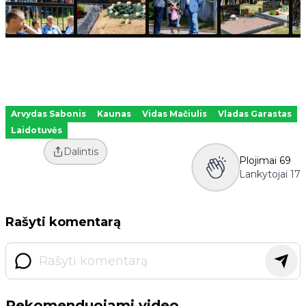
Arvydas Sabonis
Kaunas
Vidas Mačiulis
Vladas Garastas
Laidotuvės
Dalintis
Plojimai
69
Lankytojai
17
Rašyti komentarą
Rekomenduojami video