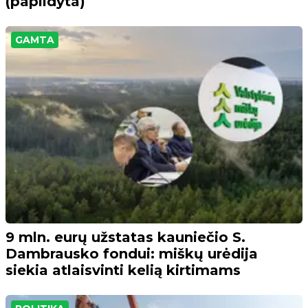
(papildyta)
GAMTA
9 mln. eurų užstatas kauniečio S.
Dambrausko fondui: miškų urėdija
siekia atlaisvinti kelią kirtimams