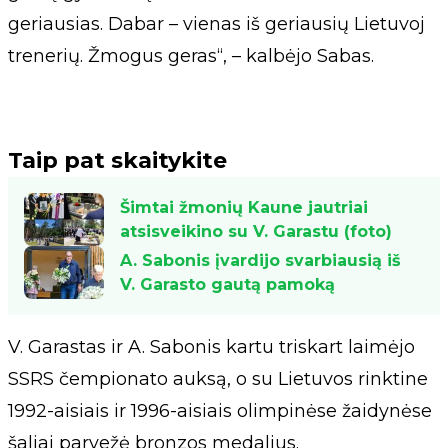
geriausias. Dabar – vienas iš geriausių Lietuvoj
trenerių. Žmogus geras“, – kalbėjo Sabas.
Taip pat skaitykite
Šimtai žmonių Kaune jautriai
atsisveikino su V. Garastu (foto)
A. Sabonis įvardijo svarbiausią iš
V. Garasto gautą pamoką
V. Garastas ir A. Sabonis kartu triskart laimėjo
SSRS čempionato auksą, o su Lietuvos rinktine
1992-aisiais ir 1996-aisiais olimpinėse žaidynėse
šaliai parvežė bronzos medalius.