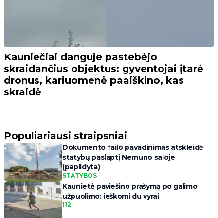
Kauniečiai danguje pastebėjo
skraidančius objektus: gyventojai įtarė
dronus, kariuomenė paaiškino, kas
skraidė
Populiariausi straipsniai
Dokumento failo pavadinimas atskleidė
statybų paslaptį Nemuno saloje
(papildyta)
STATYBOS
Kaunietė paviešino prašymą po galimo
užpuolimo: ieškomi du vyrai
112