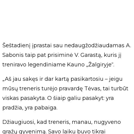
Šeštadienį įprastai sau nedaugžodžiaudamas A.
Sabonis taip pat prisiminė V. Garastą, kuris jį
treniravo legendiniame Kauno „Žalgiryje“.
„Aš jau sakęs ir dar kartą pasikartosiu – jeigu
mūsų treneris turėjo pravardę Tėvas, tai turbūt
viskas pasakyta. O šiaip galiu pasakyt: yra
pradžia, yra pabaiga.
Džiaugiuosi, kad treneris, manau, nugyveno
gražų gyvenimą. Savo laiku buvo tikrai