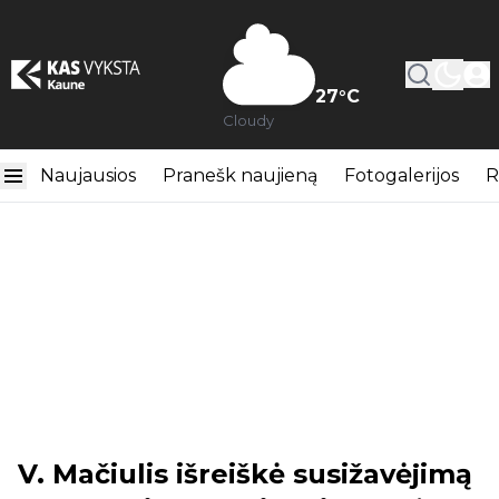
27
°C
Cloudy
Naujausios
Pranešk naujieną
Fotogalerijos
R
V. Mačiulis išreiškė susižavėjimą