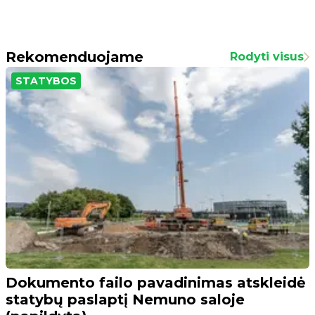
Rekomenduojame
Rodyti visus
STATYBOS
Dokumento failo pavadinimas atskleidė
statybų paslaptį Nemuno saloje