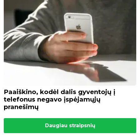
Paaiškino, kodėl dalis gyventojų į
telefonus negavo įspėjamųjų
pranešimų
Daugiau straipsnių