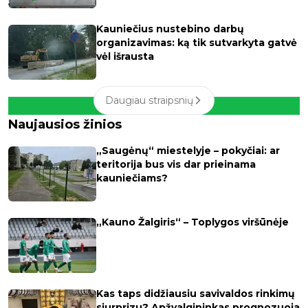
Kauniečius nustebino darbų
organizavimas: ką tik sutvarkyta gatvė
vėl išrausta
Daugiau straipsnių
Naujausios žinios
„Saugėnų“ miestelyje – pokyčiai: ar
teritorija bus vis dar prieinama
kauniečiams?
„Kauno Žalgiris“ – Toplygos viršūnėje
Kas taps didžiausiu savivaldos rinkimų
siurprizu? Apžvalgininkas prognozuoja