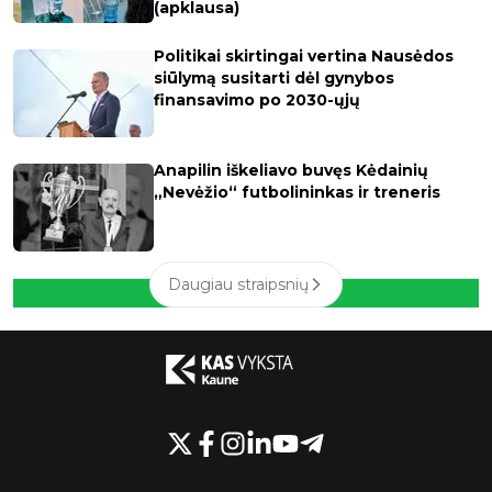
(apklausa)
Politikai skirtingai vertina Nausėdos
siūlymą susitarti dėl gynybos
finansavimo po 2030-ųjų
Anapilin iškeliavo buvęs Kėdainių
„Nevėžio“ futbolininkas ir treneris
Daugiau straipsnių