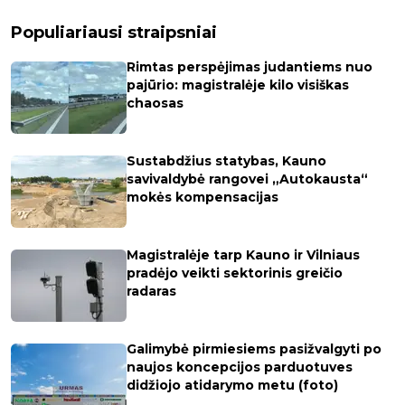
Populiariausi straipsniai
Rimtas perspėjimas judantiems nuo
pajūrio: magistralėje kilo visiškas
chaosas
Sustabdžius statybas, Kauno
savivaldybė rangovei „Autokausta“
mokės kompensacijas
Magistralėje tarp Kauno ir Vilniaus
pradėjo veikti sektorinis greičio
radaras
Galimybė pirmiesiems pasižvalgyti po
naujos koncepcijos parduotuves
didžiojo atidarymo metu (foto)