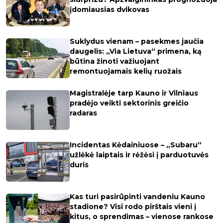
įdomiausias dvikovas
Suklydus vienam – pasekmes jaučia
daugelis: „Via Lietuva“ primena, ką
būtina žinoti važiuojant
remontuojamais kelių ruožais
Magistralėje tarp Kauno ir Vilniaus
pradėjo veikti sektorinis greičio
radaras
Incidentas Kėdainiuose – „Subaru“
užlėkė laiptais ir rėžėsi į parduotuvės
duris
Kas turi pasirūpinti vandeniu Kauno
stadione? Visi rodo pirštais vieni į
kitus, o sprendimas – vienose rankose