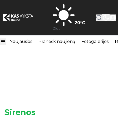
20
°C
Clear
Naujausios
Pranešk naujieną
Fotogalerijos
R
Sirenos