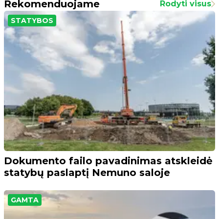
Rekomenduojame
Rodyti visus
STATYBOS
Dokumento failo pavadinimas atskleidė
statybų paslaptį Nemuno saloje
GAMTA