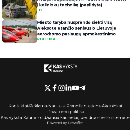
į kelininkų techniką (papildyta)
112
Miesto taryba nusprendė siekti visų
Aleksote esančio seniausio Lietuvoje
aerodromo paslaugų apmokestinimo
POLITIKA
Kontaktai
•
Reklama
•
Naujausi
•
Pranešk naujieną
•
Akcininkai
•
Privatumo politika
Kas vyksta Kaune - didžiausia kauniečių bendruomenė internete
Powered by Newsifier