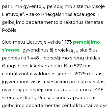
patikimą gyventojų perspėjimo sistemą visoje
Lietuvoje“, – sako Priešgaisrinės apsaugos ir
gelbėjimo departamento direktorius Renatas
Požėla.
Šiuo metu Lietuvoje veikia 1 173
perspėjimo
sirenos
. Įgyvendinus šį projektą jų skaičius
padidės iki 1 448 – perspėjimo sirenų tinklas
išaugs beveik ketvirtadaliu. Iš jų 527 bus
centralizuotai valdomos sirenos. 2029 metais,
įgyvendinus visas investicinio projekto veiklas,
gyventojų perspėjimui bus naudojamos 1 448
sirenos, iš kurių Priešgaisrinės apsaugos ir
gelbėjimo departamentas centralizuotai valdys