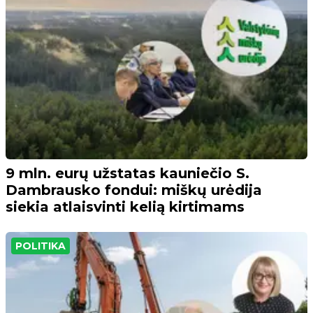
9 mln. eurų užstatas kauniečio S.
Dambrausko fondui: miškų urėdija
siekia atlaisvinti kelią kirtimams
POLITIKA