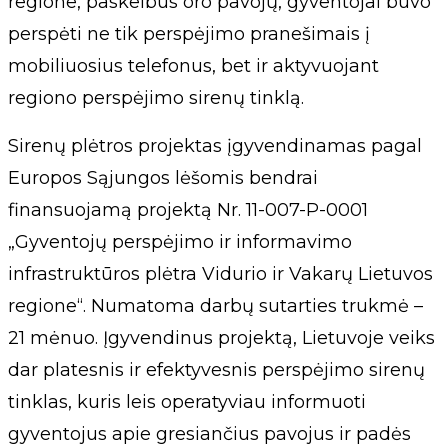
regione, paskelbus oro pavojų, gyventojai buvo
perspėti ne tik perspėjimo pranešimais į
mobiliuosius telefonus, bet ir aktyvuojant
regiono perspėjimo sirenų tinklą.
Sirenų plėtros projektas įgyvendinamas pagal
Europos Sąjungos lėšomis bendrai
finansuojamą projektą Nr. 11-007-P-0001
„Gyventojų perspėjimo ir informavimo
infrastruktūros plėtra Vidurio ir Vakarų Lietuvos
regione“. Numatoma darbų sutarties trukmė –
21 mėnuo. Įgyvendinus projektą, Lietuvoje veiks
dar platesnis ir efektyvesnis perspėjimo sirenų
tinklas, kuris leis operatyviau informuoti
gyventojus apie gresiančius pavojus ir padės