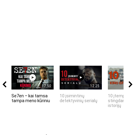
17:50
12:25
Se7en – kai tamsa
10 įsimintinų
10 įtemptų, k
tampa meno kūriniu
detektyvinių serialų
stingdančių k
istorijų