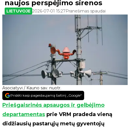
naujos perspėjimo sirenos
LIETUVOJE
2026-07-01 15:27
Pranešimas spaudai
Asociatyvi / Kauno sav. nuotr.
Pridėti kaip pageidaujamą šaltinį „Google“
Priešgaisrinės apsaugos ir gelbėjimo
departamentas
prie VRM pradeda vieną
didžiausių pastarųjų metų gyventojų