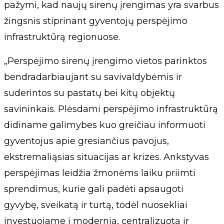
pažymi, kad naujų sirenų įrengimas yra svarbus
žingsnis stiprinant gyventojų perspėjimo
infrastruktūrą regionuose.
„Perspėjimo sirenų įrengimo vietos parinktos
bendradarbiaujant su savivaldybėmis ir
suderintos su pastatų bei kitų objektų
savininkais. Plėsdami perspėjimo infrastruktūrą
didiname galimybes kuo greičiau informuoti
gyventojus apie gresiančius pavojus,
ekstremaliąsias situacijas ar krizes. Ankstyvas
perspėjimas leidžia žmonėms laiku priimti
sprendimus, kurie gali padėti apsaugoti
gyvybę, sveikatą ir turtą, todėl nuosekliai
investuojame į modernią, centralizuotą ir