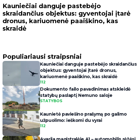
Kauniečiai danguje pastebėjo
skraidančius objektus: gyventojai įtarė
dronus, kariuomenė paaiškino, kas
skraidė
Populiariausi straipsniai
Kauniečiai danguje pastebėjo skraidančius
objektus: gyventojai įtarė dronus,
kariuomenė paaiškino, kas skraidė
112
Dokumento failo pavadinimas atskleidė
statybų paslaptį Nemuno saloje
STATYBOS
Kaunietė paviešino prašymą po galimo
užpuolimo: ieškomi du vyrai
112
Avarija magistralėje A1 – automobilis rėžėsi