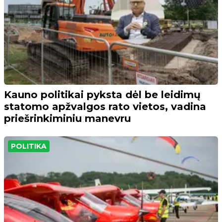
Kauno politikai pyksta dėl be leidimų
statomo apžvalgos rato vietos, vadina
priešrinkiminiu manevru
POLITIKA