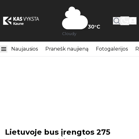
30
°C
Cloudy
Naujausios
Pranešk naujieną
Fotogalerijos
R
Lietuvoje bus įrengtos 275