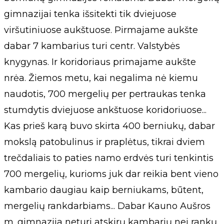
gimnazijai tenka išsitekti tik dviejuose
viršutiniuose aukštuose. Pirmajame aukšte
dabar 7 kambarius turi centr. Valstybės
knygynas. Ir koridoriaus primajame aukšte
nrėa. Žiemos metu, kai negalima nė kiemu
naudotis, 700 mergelių per pertraukas tenka
stumdytis dviejuose ankštuose koridoriuose...
Kas prieš karą buvo skirta 400 berniukų, dabar
mokslą patobulinus ir praplėtus, tikrai dviem
trečdaliais to paties namo erdvės turi tenkintis
700 mergelių, kurioms juk dar reikia bent vieno
kambario daugiau kaip berniukams, būtent,
mergelių rankdarbiams... Dabar Kauno Aušros
m. gimnazija neturi atskirų kambarių nei rankų