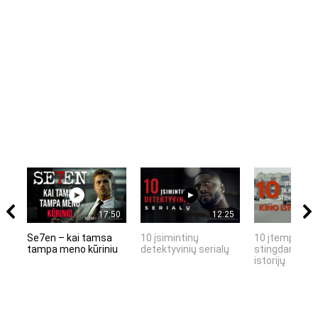
17:50
12:25
Se7en – kai tamsa
10 įsimintinų
10 įtemptų, k
tampa meno kūriniu
detektyvinių serialų
stingdančių k
istorijų