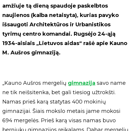
amžiuje tą dieną spaudoje paskelbtos
naujienos (kalba netaisyta), kurias pavyko
išsaugoti Architektūros ir Urbanistikos
tyrimų centro komandai. Rugsėjo 24-ąją
1934-aisiais „Lietuvos aidas“ rašė apie Kauno
M. Aušros gimnaziją.
„Kauno Aušros mergelių
gimnazija
savo name
ne tik neišsitenka, bet gali tiesiog užtrokšti.
Namas prieš karą statytas 400 mokinių
gimnazijai. Šiais mokslo metais jame mokosi
694 mergelės. Prieš karą visas namas buvo
berniukų gimnazijos reikalams. Dabar mergelių