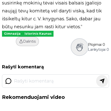
susirinkę mokinių tėvai visais balsais įgaliojo
naująjį tėvų komitetą vėl daryti viską, kad tik
išsikeltų kitur c. V. knygynas. Sako, dabar jau
būtų nesunku jam rasti kitur vietos.“
Gimnazija
Istorinis Kaunas
Dalintis
Plojimai
0
Lankytojai
0
Rašyti komentarą
Rekomenduojami video