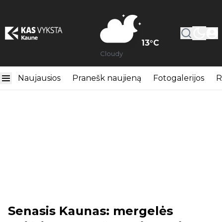
13
°C
Cloudy
Naujausios
Pranešk naujieną
Fotogalerijos
R
Senasis Kaunas: mergelės