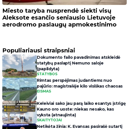
Miesto taryba nusprendė siekti visų
Aleksote esančio seniausio Lietuvoje
aerodromo paslaugų apmokestinimo
Populiariausi straipsniai
Dokumento failo pavadinimas atskleidė
statybų paslaptį Nemuno saloje
(papildyta)
STATYBOS
Rimtas perspėjimas judantiems nuo
pajūrio: magistralėje kilo visiškas chaosas
EISMAS
Keleiviai sako jau parą laiko esantys įstrigę
Kauno oro uoste: niekas nesako, kas
vyksta (atnaujinta)
SKAITYTOJAI
Netikėta žinia: K. Evansas pasirašė sutartį