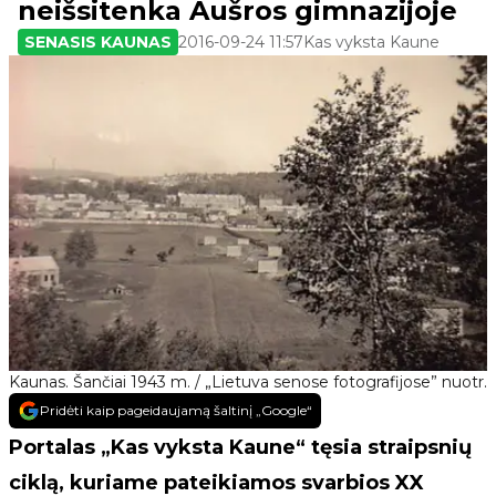
neišsitenka Aušros gimnazijoje
SENASIS KAUNAS
2016-09-24 11:57
Kas vyksta Kaune
Kaunas. Šančiai 1943 m. / „Lietuva senose fotografijose” nuotr.
Pridėti kaip pageidaujamą šaltinį „Google“
Portalas „Kas vyksta Kaune“ tęsia straipsnių
ciklą, kuriame pateikiamos svarbios XX