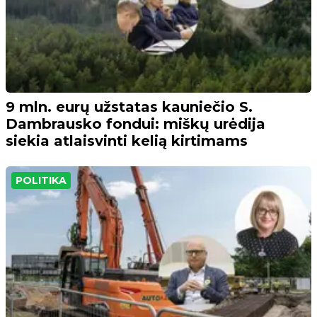
9 mln. eurų užstatas kauniečio S.
Dambrausko fondui: miškų urėdija
siekia atlaisvinti kelią kirtimams
POLITIKA