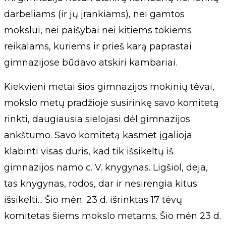
darbeliams (ir jų įrankiams), nei gamtos
mokslui, nei paišybai nei kitiems tokiems
reikalams, kuriems ir prieš karą paprastai
gimnazijose būdavo atskiri kambariai.
Kiekvieni metai šios gimnazijos mokinių tėvai,
mokslo metų pradžioje susirinkę savo komitetą
rinkti, daugiausia sielojasi dėl gimnazijos
ankštumo. Savo komitetą kasmet įgalioja
klabinti visas duris, kad tik išsikeltų iš
gimnazijos namo c. V. knygynas. Ligšiol, deja,
tas knygynas, rodos, dar ir nesirengia kitus
išsikelti... Šio mėn. 23 d. išrinktas 17 tėvų
komitetas šiems mokslo metams. Šio mėn 23 d.