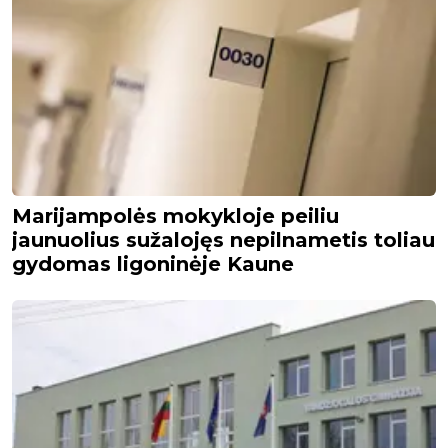
Marijampolės mokykloje peiliu
jaunuolius sužalojęs nepilnametis toliau
gydomas ligoninėje Kaune