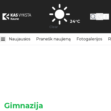
24
°C
Clear
Naujausios
Pranešk naujieną
Fotogalerijos
R
Gimnazija