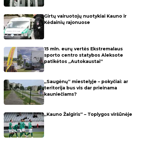
Girtų vairuotojų nuotykiai Kauno ir
Kėdainių rajonuose
15 mln. eurų vertės Ekstremalaus
sporto centro statybos Aleksote
patikėtos „Autokaustai“
„Saugėnų“ miestelyje – pokyčiai: ar
teritorija bus vis dar prieinama
kauniečiams?
„Kauno Žalgiris“ – Toplygos viršūnėje