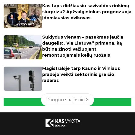
Kas taps didžiausiu savivaldos rinkimų
siurprizu? Apžvalgininkas prognozuoja
įdomiausias dvikovas
Suklydus vienam – pasekmes jaučia
daugelis: „Via Lietuva“ primena, ką
būtina žinoti važiuojant
remontuojamais kelių ruožais
Magistralėje tarp Kauno ir Vilniaus
pradėjo veikti sektorinis greičio
radaras
Daugiau straipsnių