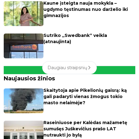
Kaune įsteigta nauja mokykla –
ugdymo tęstinumas nuo darželio iki
gimnazijos
Sutriko „Swedbank“ veikla
(atnaujinta)
Daugiau straipsnių
Naujausios žinios
Skaitytoja apie Pikelionių gaisrą: ką
gali padaryti vienas žmogus tokio
masto nelaimėje?
Raseiniuose per Kalėdas mažametę
sumušęs Juškevičius prašo LAT
nutraukti jo bylą