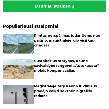
Daugiau straipsnių
Populiariausi straipsniai
Rimtas perspėjimas judantiems nuo
pajūrio: magistralėje kilo visiškas
chaosas
Sustabdžius statybas, Kauno
savivaldybė rangovei „Autokausta“
mokės kompensacijas
Magistralėje tarp Kauno ir Vilniaus
pradėjo veikti sektorinis greičio
radaras