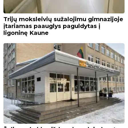
Trijų moksleivių sužalojimu gimnazijoje
įtariamas paauglys paguldytas į
ligoninę Kaune