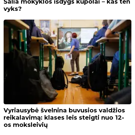
Šalia mokyklos išdygs kupolai – kas ten
vyks?
Vyriausybė švelnina buvusios valdžios
reikalavimą: klases leis steigti nuo 12-
os moksleivių