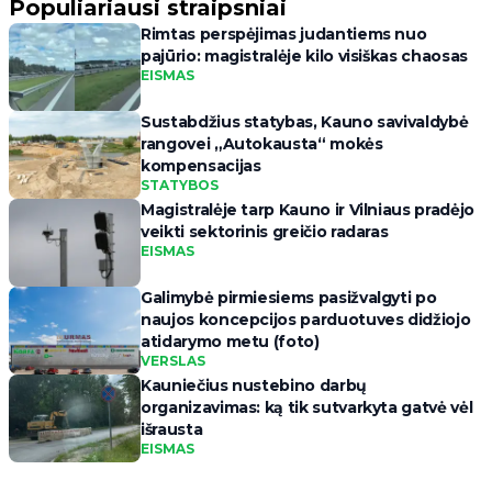
Populiariausi straipsniai
Rimtas perspėjimas judantiems nuo
pajūrio: magistralėje kilo visiškas chaosas
EISMAS
Sustabdžius statybas, Kauno savivaldybė
rangovei „Autokausta“ mokės
kompensacijas
STATYBOS
Magistralėje tarp Kauno ir Vilniaus pradėjo
veikti sektorinis greičio radaras
EISMAS
Galimybė pirmiesiems pasižvalgyti po
naujos koncepcijos parduotuves didžiojo
atidarymo metu (foto)
VERSLAS
Kauniečius nustebino darbų
organizavimas: ką tik sutvarkyta gatvė vėl
išrausta
EISMAS