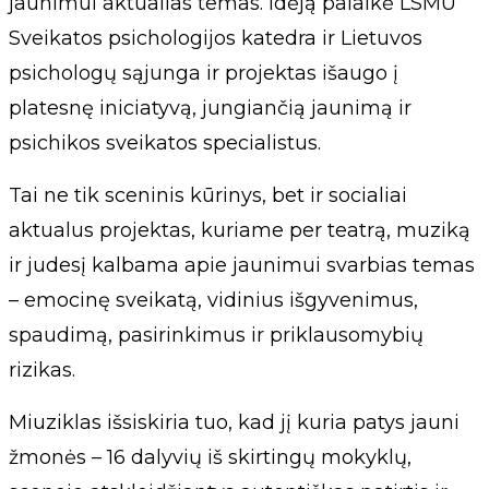
jaunimui aktualias temas. Idėją palaikė LSMU
Sveikatos psichologijos katedra ir Lietuvos
psichologų sąjunga ir projektas išaugo į
platesnę iniciatyvą, jungiančią jaunimą ir
psichikos sveikatos specialistus.
Tai ne tik sceninis kūrinys, bet ir socialiai
aktualus projektas, kuriame per teatrą, muziką
ir judesį kalbama apie jaunimui svarbias temas
– emocinę sveikatą, vidinius išgyvenimus,
spaudimą, pasirinkimus ir priklausomybių
rizikas.
Miuziklas išsiskiria tuo, kad jį kuria patys jauni
žmonės – 16 dalyvių iš skirtingų mokyklų,