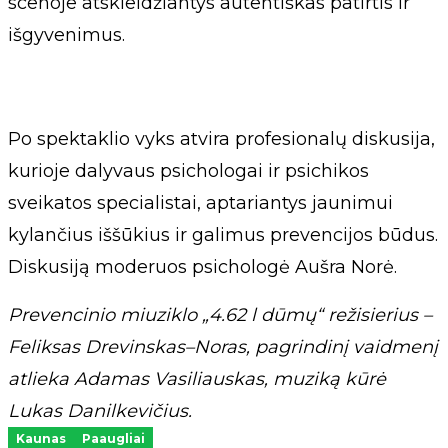
scenoje atskleidžiantys autentiškas patirtis ir
išgyvenimus.
Po spektaklio vyks atvira profesionalų diskusija,
kurioje dalyvaus psichologai ir psichikos
sveikatos specialistai, aptariantys jaunimui
kylančius iššūkius ir galimus prevencijos būdus.
Diskusiją moderuos psichologė Aušra Norė.
Prevencinio miuziklo „4.62 l dūmų“ režisierius –
Feliksas Drevinskas–Noras, pagrindinį vaidmenį
atlieka Adamas Vasiliauskas, muziką kūrė
Lukas Danilkevičius.
Kaunas
Paaugliai