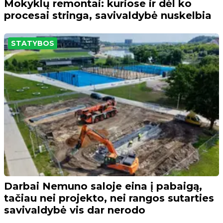
Mokyklų remontai: kuriose ir dėl ko
procesai stringa, savivaldybė nuskelbia
STATYBOS
Darbai Nemuno saloje eina į pabaigą,
tačiau nei projekto, nei rangos sutarties
savivaldybė vis dar nerodo