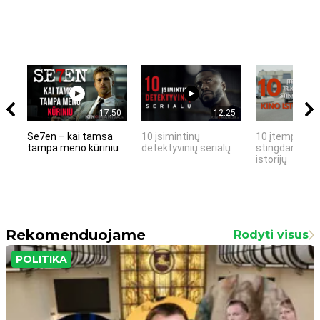
17:50
12:25
Se7en – kai tamsa
10 įsimintinų
10 įtemptų, k
tampa meno kūriniu
detektyvinių serialų
stingdančių k
istorijų
Rekomenduojame
Rodyti visus
POLITIKA