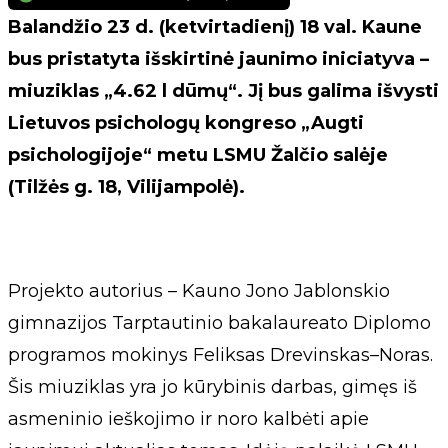
Balandžio 23 d. (ketvirtadienį) 18 val. Kaune
bus pristatyta išskirtinė jaunimo iniciatyva –
miuziklas „4.62 l dūmų“. Jį bus galima išvysti
Lietuvos psichologų kongreso „Augti
psichologijoje“ metu LSMU Žalčio salėje
(Tilžės g. 18, Vilijampolė).
Projekto autorius – Kauno Jono Jablonskio
gimnazijos Tarptautinio bakalaureato Diplomo
programos mokinys Feliksas Drevinskas–Noras.
Šis miuziklas yra jo kūrybinis darbas, gimęs iš
asmeninio ieškojimo ir noro kalbėti apie