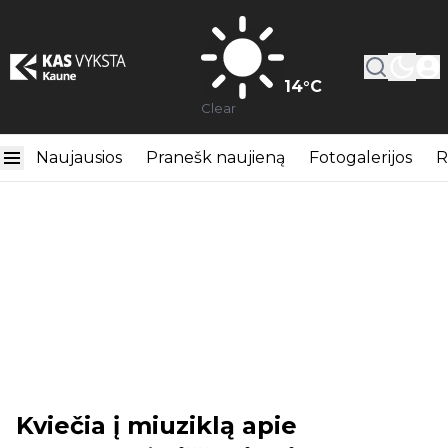
14
°C
Clear
Naujausios
Pranešk naujieną
Fotogalerijos
R
Kviečia į miuziklą apie