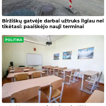
Biržiškų gatvėje darbai užtruks ilgiau nei
tikėtasi: paaiškėjo nauji terminai
POLITIKA