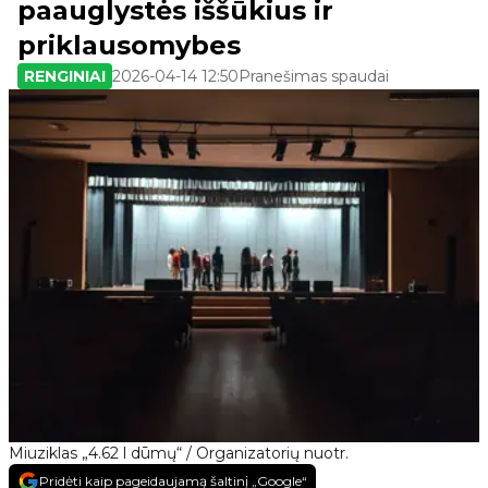
paauglystės iššūkius ir
priklausomybes
RENGINIAI
2026-04-14 12:50
Pranešimas spaudai
Miuziklas „4.62 l dūmų“ / Organizatorių nuotr.
Pridėti kaip pageidaujamą šaltinį „Google“