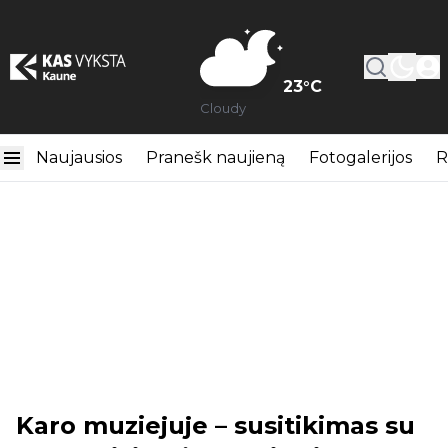
23
°C
Cloudy
Naujausios
Pranešk naujieną
Fotogalerijos
R
Karo muziejuje – susitikimas su