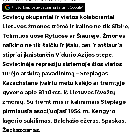
Pridėti kaip pageidaujamą šaltinį „Google“
Sovietų okupantai ir vietos kolaborantai
Lietuvos žmones trėmė ir kalino ne tik Sibire,
Tolimuosiuose Rytuose ar Šiaurėje. Žmones
naikino ne tik šalčiu ir įšalu, bet ir atšiauria,
stipriai įkaistančia Vidurio Azijos stepe.
Sovietinėje represijų sistemoje šios vietos
turėjo atskirą pavadinimą – Steplagas.
Kazachstane įvairiu metu kalėjo ar tremtyje
gyveno apie 81 tūkst. iš Lietuvos išvežtų
žmonių. Su tremtimis ir kalinimais Steplage
pirmiausia asocijuojasi 1954 m. Kengyro
lagerio sukilimas, Balchašo ežeras, Spaskas,
Žezkazganas.