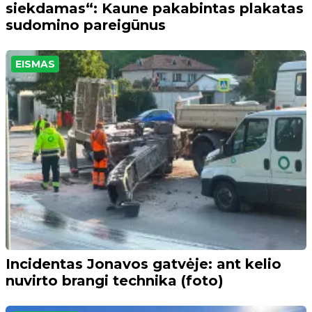
siekdamas“: Kaune pakabintas plakatas
sudomino pareigūnus
EISMAS
Incidentas Jonavos gatvėje: ant kelio
nuvirto brangi technika (foto)