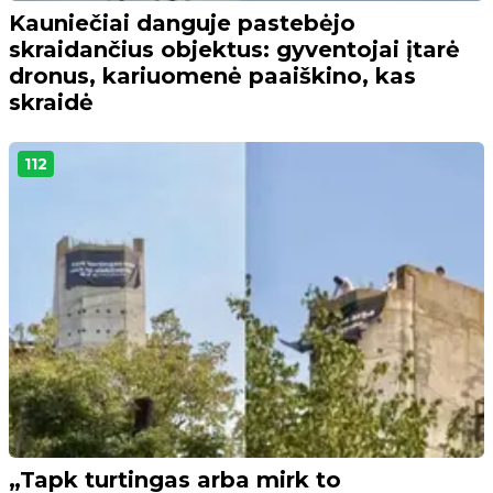
Kauniečiai danguje pastebėjo
skraidančius objektus: gyventojai įtarė
dronus, kariuomenė paaiškino, kas
skraidė
112
„Tapk turtingas arba mirk to