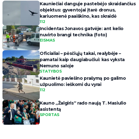
Kauniečiai danguje pastebėjo skraidančius
objektus: gyventojai įtarė dronus,
kariuomenė paaiškino, kas skraidė
112
Incidentas Jonavos gatvėje: ant kelio
nuvirto brangi technika (foto)
EISMAS
Oficialiai – pėsčiųjų takai, realybėje –
pamatai kaip daugiabučiui: kas vyksta
Nemuno saloje
STATYBOS
Kaunietė paviešino prašymą po galimo
užpuolimo: ieškomi du vyrai
112
Kauno „Žalgiris“ rado naują T. Masiulio
asistentą
SPORTAS