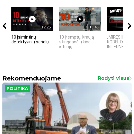
12:25
15:45
10 įsimintinų
10 įtemptų, kraują
„MIRĘS INTER
detektyvinių serialų
stingdančių kino
KODĖL DIDŽIOJ
istorijų
INTERNETO NĖ
Rekomenduojame
Rodyti visus
POLITIKA