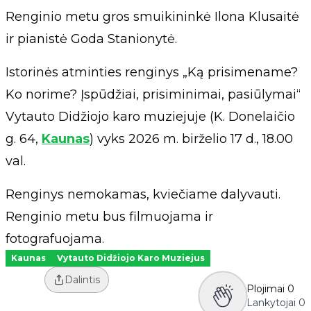
Renginio metu gros smuikininkė Ilona Klusaitė
ir pianistė Goda Stanionytė.
Istorinės atminties renginys „Ką prisimename?
Ko norime? Įspūdžiai, prisiminimai, pasiūlymai“
Vytauto Didžiojo karo muziejuje (K. Donelaičio
g. 64,
Kaunas
) vyks 2026 m. birželio 17 d., 18.00
val.
Renginys nemokamas, kviečiame dalyvauti.
Renginio metu bus filmuojama ir
fotografuojama.
Kaunas
Vytauto Didžiojo Karo Muziejus
Dalintis
Plojimai
0
Lankytojai
0