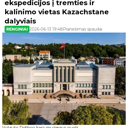
ekspedicijos į tremties ir
kalinimo vietas Kazachstane
dalyviais
RENGINIAI
2026-06-13 19:48
Pranešimas spaudai
Vytauto Didžiojo karo muziejaus nuotr.