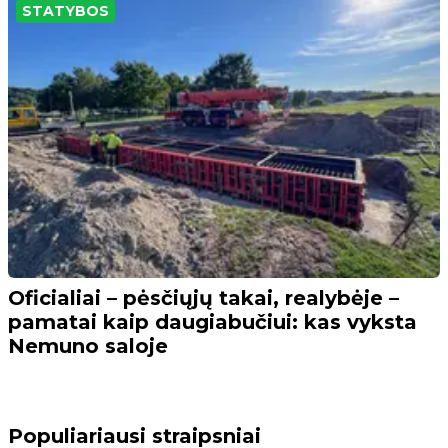
STATYBOS
Oficialiai – pėsčiųjų takai, realybėje –
pamatai kaip daugiabučiui: kas vyksta
Nemuno saloje
Populiariausi straipsniai