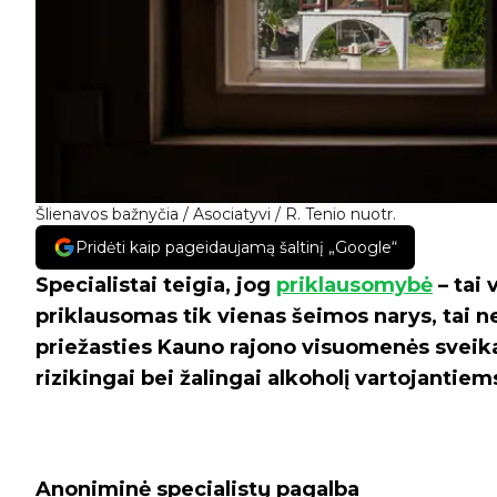
Šlienavos bažnyčia / Asociatyvi / R. Tenio nuotr.
Pridėti kaip pageidaujamą šaltinį „Google“
Specialistai teigia, jog
priklausomybė
– tai 
priklausomas tik vienas šeimos narys, tai ne
priežasties Kauno rajono visuomenės svei
rizikingai bei žalingai alkoholį vartojanti
Anoniminė specialistų pagalba