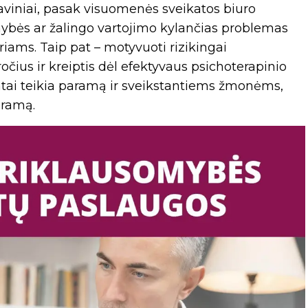
viniai, pasak visuomenės sveikatos biuro
somybės ar žalingo vartojimo kylančias problemas
iams. Taip pat – motyvuoti rizikingai
ročius ir kreiptis dėl efektyvaus psichoterapinio
tai teikia paramą ir sveikstantiems žmonėms,
gramą.