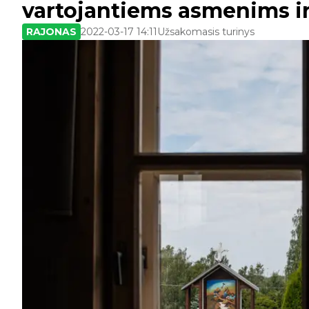
vartojantiems asmenims ir
RAJONAS
2022-03-17 14:11
Užsakomasis turinys