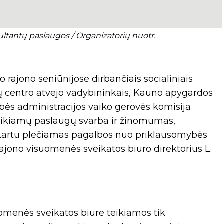
antų paslaugos / Organizatorių nuotr.
rajono seniūnijose dirbančiais socialiniais
gų centro atvejo vadybininkais, Kauno apygardos
bės administracijos vaiko gerovės komisija
teikiamų paslaugų svarba ir žinomumas,
kartu plečiamas pagalbos nuo priklausomybės
ajono visuomenės sveikatos biuro direktorius L.
menės sveikatos biure teikiamos tik