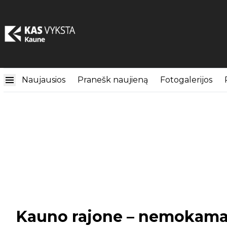
Naujausios
Pranešk naujieną
Fotogalerijos
Kauno rajone – nemokama p