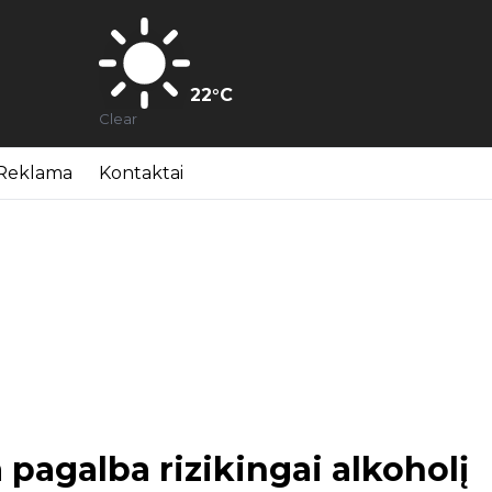
22
°C
Clear
Reklama
Kontaktai
agalba rizikingai alkoholį