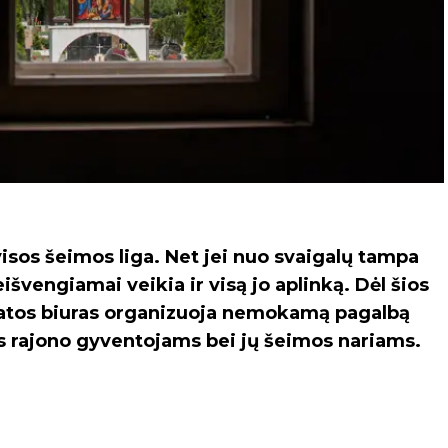
visos šeimos liga. Net jei nuo svaigalų tampa
išvengiamai veikia ir visą jo aplinką. Dėl šios
katos biuras organizuoja nemokamą pagalbą
ems rajono gyventojams bei jų šeimos nariams.