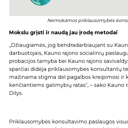
Nemokamos priklausomybės konsult
Mokslu grįsti ir naudą jau įrodę metodai
„Džiaugiamės, jog bendradarbiaujant su Kauno 
darbuotojais, Kauno rajono socialinių paslau
probacijos tarnyba bei Kauno rajono savivaldy
sparčiai didėja priklausomybės konsultantų 
mažinama stigma dėl pagalbos kreipimosi ir 
kenčiantiems galimybių ratas“, – sako Kauno r
Dilys.
Priklausomybės konsultavimo paslaugos visuo