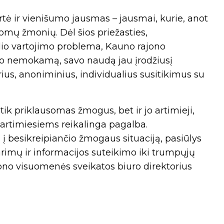
tė ir vienišumo jausmas – jausmai, kurie, anot
somų žmonių. Dėl šios priežasties,
olio vartojimo problema, Kauno rajono
lo nemokamą, savo naudą jau įrodžiusį
ius, anoniminius, individualius susitikimus su
tik priklausomas žmogus, bet ir jo artimieji,
 artimiesiems reikalinga pagalba.
 besikreipiančio žmogaus situaciją, pasiūlys
rimų ir informacijos suteikimo iki trumpųjų
jono visuomenės sveikatos biuro direktorius