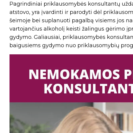
Pagrindiniai priklausomybės konsultantų užda
atstovo, yra įvardinti ir parodyti dėl priklau
šeimoje bei suplanuoti pagalbą visiems jos nar
vartojančius alkoholį keisti žalingus gėrimo įp
gydymo. Galiausiai, priklausomybės konsultan
baigusiems gydymo nuo priklausomybių pro