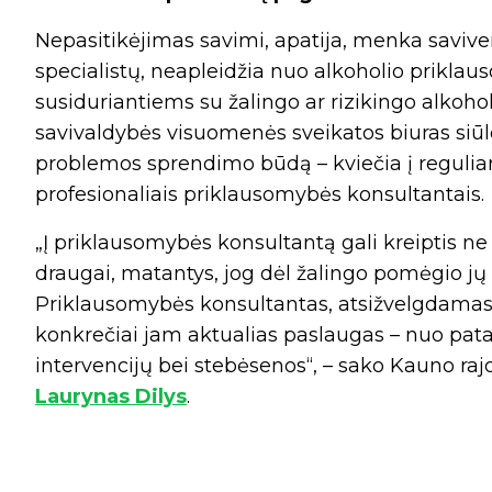
Nepasitikėjimas savimi, apatija, menka saviver
specialistų, neapleidžia nuo alkoholio priklau
susiduriantiems su žalingo ar rizikingo alkoh
savivaldybės visuomenės sveikatos biuras siū
problemos sprendimo būdą – kviečia į reguliar
profesionaliais priklausomybės konsultantais.
„Į priklausomybės konsultantą gali kreiptis ne 
draugai, matantys, jog dėl žalingo pomėgio jų
Priklausomybės konsultantas, atsižvelgdamas į
konkrečiai jam aktualias paslaugas – nuo pata
intervencijų bei stebėsenos“, – sako Kauno ra
Laurynas Dilys
.