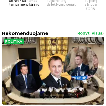
Se7en – kai tamsa
10 įsimintinų
10 įtemptų, k
tampa meno kūriniu
detektyvinių serialų
stingdančių k
istorijų
Rekomenduojame
Rodyti visus
POLITIKA