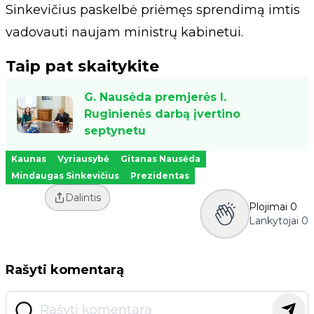
Sinkevičius paskelbė priėmęs sprendimą imtis
vadovauti naujam ministrų kabinetui.
Taip pat skaitykite
G. Nausėda premjerės I.
Ruginienės darbą įvertino
septynetu
Kaunas
Vyriausybė
Gitanas Nausėda
Mindaugas Sinkevičius
Prezidentas
Dalintis
Plojimai
0
Lankytojai
0
Rašyti komentarą