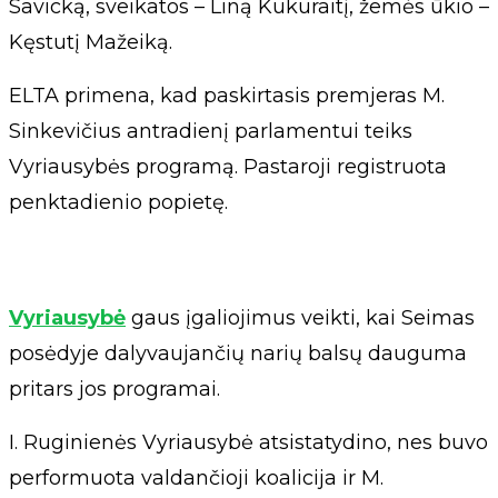
Savicką, sveikatos – Liną Kukuraitį, žemės ūkio –
Kęstutį Mažeiką.
ELTA primena, kad paskirtasis premjeras M.
Sinkevičius antradienį parlamentui teiks
Vyriausybės programą. Pastaroji registruota
penktadienio popietę.
Vyriausybė
gaus įgaliojimus veikti, kai Seimas
posėdyje dalyvaujančių narių balsų dauguma
pritars jos programai.
I. Ruginienės Vyriausybė atsistatydino, nes buvo
performuota valdančioji koalicija ir M.