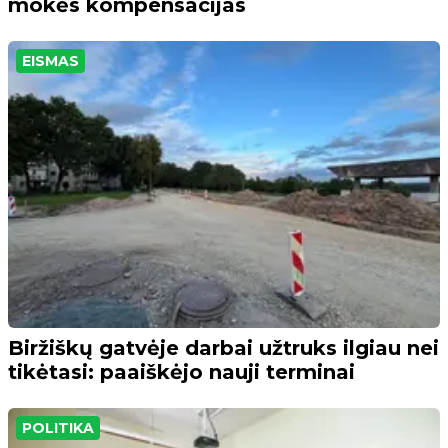
mokės kompensacijas
EISMAS
Biržiškų gatvėje darbai užtruks ilgiau nei
tikėtasi: paaiškėjo nauji terminai
POLITIKA