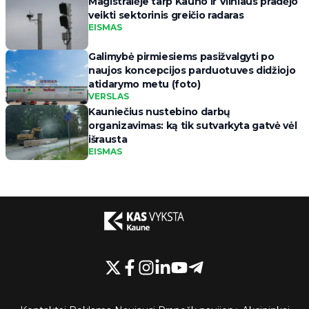
Magistralėje tarp Kauno ir Vilniaus pradėjo
veikti sektorinis greičio radaras
EISMAS
Galimybė pirmiesiems pasižvalgyti po
naujos koncepcijos parduotuves didžiojo
atidarymo metu (foto)
VERSLAS
Kauniečius nustebino darbų
organizavimas: ką tik sutvarkyta gatvė vėl
išrausta
EISMAS