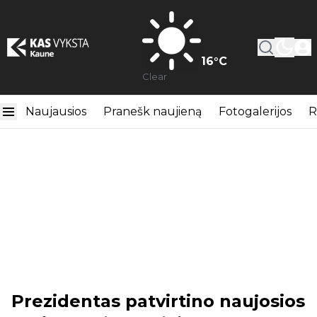
16
°C
Clear
Naujausios
Pranešk naujieną
Fotogalerijos
R
Prezidentas patvirtino naujosios