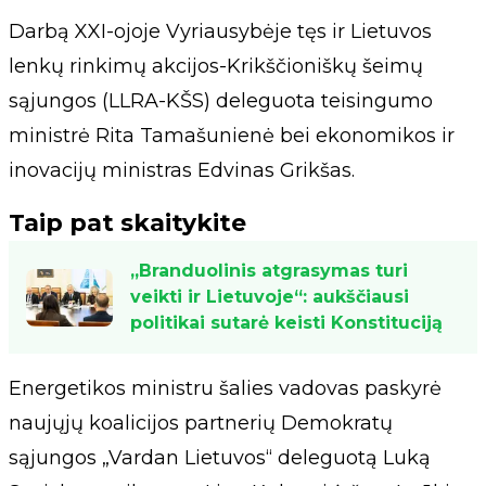
Darbą XXI-ojoje Vyriausybėje tęs ir Lietuvos
lenkų rinkimų akcijos-Krikščioniškų šeimų
sąjungos (LLRA-KŠS) deleguota teisingumo
ministrė Rita Tamašunienė bei ekonomikos ir
inovacijų ministras Edvinas Grikšas.
Taip pat skaitykite
„Branduolinis atgrasymas turi
veikti ir Lietuvoje“: aukščiausi
politikai sutarė keisti Konstituciją
Energetikos ministru šalies vadovas paskyrė
naujųjų koalicijos partnerių Demokratų
sąjungos „Vardan Lietuvos“ deleguotą Luką