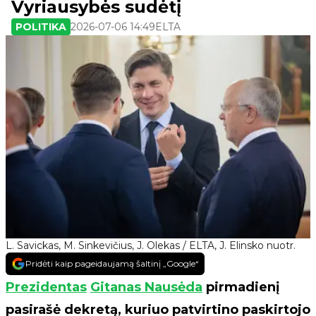
Vyriausybės sudėtį
POLITIKA
2026-07-06 14:49
ELTA
L. Savickas, M. Sinkevičius, J. Olekas / ELTA, J. Elinsko nuotr.
Pridėti kaip pageidaujamą šaltinį „Google“
Prezidentas
Gitanas Nausėda
pirmadienį
pasirašė dekretą, kuriuo patvirtino paskirtojo