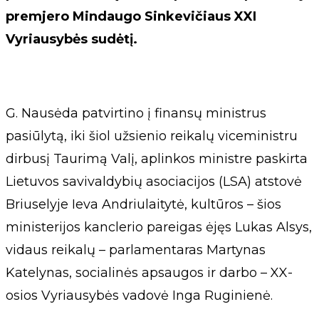
premjero Mindaugo Sinkevičiaus XXI
Vyriausybės sudėtį.
G. Nausėda patvirtino į finansų ministrus
pasiūlytą, iki šiol užsienio reikalų viceministru
dirbusį Taurimą Valį, aplinkos ministre paskirta
Lietuvos savivaldybių asociacijos (LSA) atstovė
Briuselyje Ieva Andriulaitytė, kultūros – šios
ministerijos kanclerio pareigas ėjęs Lukas Alsys,
vidaus reikalų – parlamentaras Martynas
Katelynas, socialinės apsaugos ir darbo – XX-
osios Vyriausybės vadovė Inga Ruginienė.