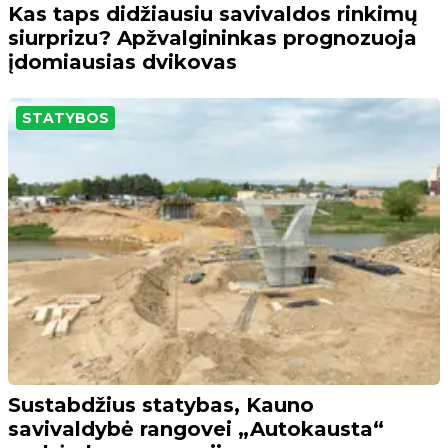
Kas taps didžiausiu savivaldos rinkimų
siurprizu? Apžvalgininkas prognozuoja
įdomiausias dvikovas
STATYBOS
Sustabdžius statybas, Kauno
savivaldybė rangovei „Autokausta“