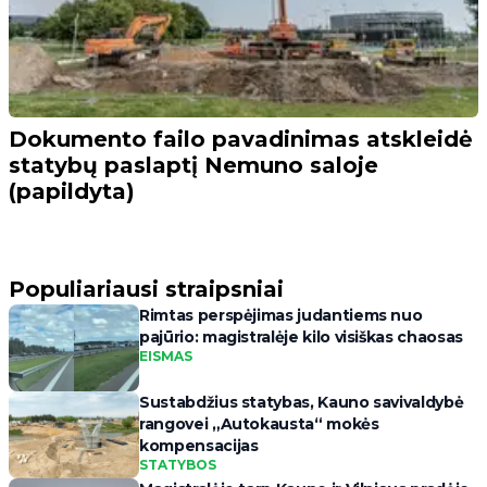
Dokumento failo pavadinimas atskleidė
statybų paslaptį Nemuno saloje
(papildyta)
Populiariausi straipsniai
Rimtas perspėjimas judantiems nuo
pajūrio: magistralėje kilo visiškas chaosas
EISMAS
Sustabdžius statybas, Kauno savivaldybė
rangovei „Autokausta“ mokės
kompensacijas
STATYBOS