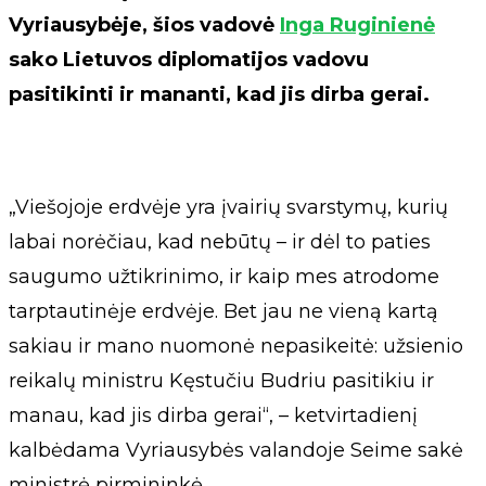
Vyriausybėje, šios vadovė
Inga Ruginienė
sako Lietuvos diplomatijos vadovu
pasitikinti ir mananti, kad jis dirba gerai.
„Viešojoje erdvėje yra įvairių svarstymų, kurių
labai norėčiau, kad nebūtų – ir dėl to paties
saugumo užtikrinimo, ir kaip mes atrodome
tarptautinėje erdvėje. Bet jau ne vieną kartą
sakiau ir mano nuomonė nepasikeitė: užsienio
reikalų ministru Kęstučiu Budriu pasitikiu ir
manau, kad jis dirba gerai“, – ketvirtadienį
kalbėdama Vyriausybės valandoje Seime sakė
ministrė pirmininkė.