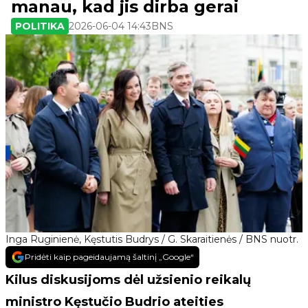
manau, kad jis dirba gerai
POLITIKA
2026-06-04 14:43
BNS
Inga Ruginienė, Kęstutis Budrys / G. Skaraitienės / BNS nuotr.
Pridėti kaip pageidaujamą šaltinį „Google“
Kilus diskusijoms dėl užsienio reikalų
ministro Kęstučio Budrio ateities