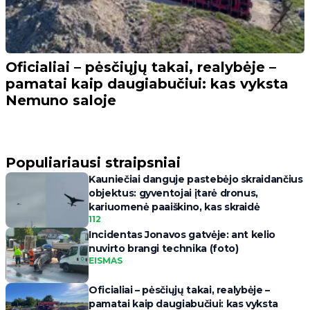
Oficialiai – pėsčiųjų takai, realybėje –
pamatai kaip daugiabučiui: kas vyksta
Nemuno saloje
Populiariausi straipsniai
Kauniečiai danguje pastebėjo skraidančius
objektus: gyventojai įtarė dronus,
kariuomenė paaiškino, kas skraidė
112
Incidentas Jonavos gatvėje: ant kelio
nuvirto brangi technika (foto)
EISMAS
Oficialiai – pėsčiųjų takai, realybėje –
pamatai kaip daugiabučiui: kas vyksta