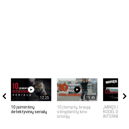
12:25
15:45
10 įsimintinų
10 įtemptų, kraują
„MIRĘS INTER
detektyvinių serialų
stingdančių kino
KODĖL DIDŽIOJ
istorijų
INTERNETO NĖ