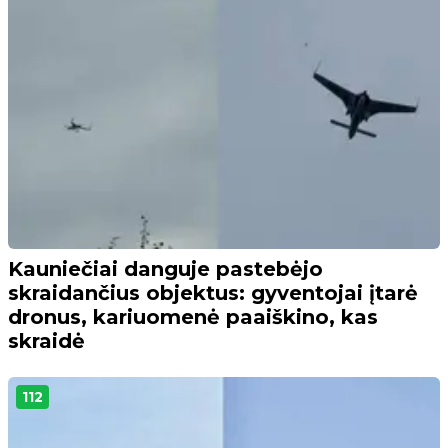
Kauniečiai danguje pastebėjo
skraidančius objektus: gyventojai įtarė
dronus, kariuomenė paaiškino, kas
skraidė
112