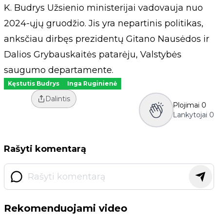
K. Budrys Užsienio ministerijai vadovauja nuo
2024-ųjų gruodžio. Jis yra nepartinis politikas,
anksčiau dirbęs prezidentų Gitano Nausėdos ir
Dalios Grybauskaitės patarėju, Valstybės
saugumo departamente.
Kęstutis Budrys
Inga Ruginienė
Dalintis
Plojimai
0
Lankytojai
0
Rašyti komentarą
Rekomenduojami video