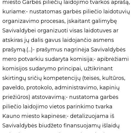
miesto Garbės piliečių laidojimo tvarkos aprašą,
kuriame:- nustatomas garbės piliečio laidotuvių
organizavimo procesas, įskaitant galimybę
Savivaldybei organizuoti visas laidotuves ar
atskiras jų dalis gavus laidojančio asmens
prašymą.(...)- prašymus nagrinėja Savivaldybės
mero potvarkiu sudaryta komisija;- apibrėžiami
komisijos sudarymo principai, užtikrinant
skirtingų sričių kompetencijų (teisės, kultūros,
paveldo, protokolo, administravimo, kapinių
priežiūros) atstovavimą;- nustatoma garbės
piliečio laidojimo vietos parinkimo tvarka
Kauno miesto kapinėse;- detalizuojama iš
Savivaldybės biudžeto finansuojamų išlaidų