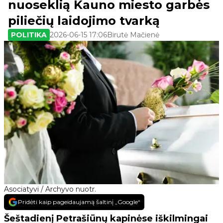
nuoseklią Kauno miesto garbės
piliečių laidojimo tvarką
POLITIKA
2026-06-15 17:06
Birutė Mačienė
Asociatyvi / Archyvo nuotr.
Pridėti kaip pageidaujamą šaltinį „Google“
Šeštadienį Petrašiūnų kapinėse iškilmingai