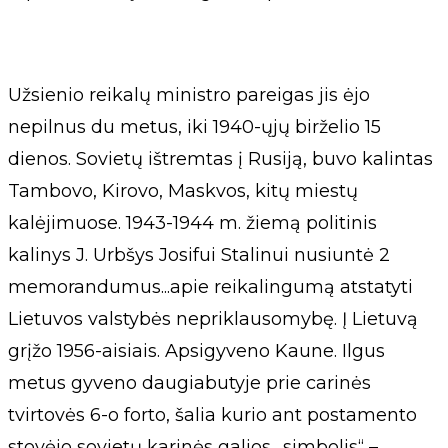
Užsienio reikalų ministro pareigas jis ėjo
nepilnus du metus, iki 1940-ųjų birželio 15
dienos. Sovietų ištremtas į Rusiją, buvo kalintas
Tambovo, Kirovo, Maskvos, kitų miestų
kalėjimuose. 1943-1944 m. žiemą politinis
kalinys J. Urbšys Josifui Stalinui nusiuntė 2
memorandumus...apie reikalingumą atstatyti
Lietuvos valstybės nepriklausomybę. Į Lietuvą
grįžo 1956-aisiais. Apsigyveno Kaune. Ilgus
metus gyveno daugiabutyje prie carinės
tvirtovės 6-o forto, šalia kurio ant postamento
stovėjo sovietų karinės galios „simbolis“ –