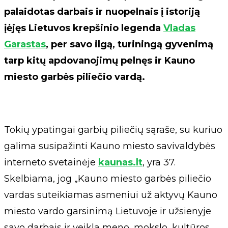
palaidotas darbais ir nuopelnais į istoriją
įėjęs Lietuvos krepšinio legenda
Vladas
Garastas
, per savo ilgą, turiningą gyvenimą
tarp kitų apdovanojimų pelnęs ir Kauno
miesto garbės piliečio vardą.
Tokių ypatingai garbių piliečių sąraše, su kuriuo
galima susipažinti Kauno miesto savivaldybės
interneto svetainėje
kaunas.lt
, yra 37.
Skelbiama, jog „Kauno miesto garbės piliečio
vardas suteikiamas asmeniui už aktyvų Kauno
miesto vardo garsinimą Lietuvoje ir užsienyje
savo darbais ir veikla meno, mokslo, kultūros,