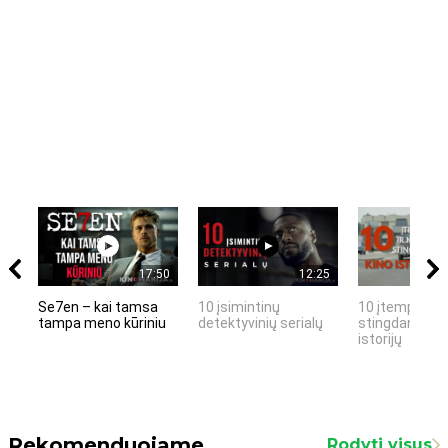
17:50
12:25
Se7en – kai tamsa
10 įsimintinų
10 įtemptų, k
tampa meno kūriniu
detektyvinių serialų
stingdančių k
istorijų
Rekomenduojame
Rodyti visus