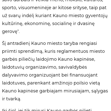
sporto, visuomeninėje ar kitose srityse, taip pat
už svarų indėlį kuriant Kauno miesto gyventojų
kultūrinę, ekonominę, socialinę ir dvasinę
gerovę“.
Šį antradienį Kauno miesto taryba rengiasi
priimti sprendimą, kuris reglamentuos miesto
garbės piliečių laidojimo Kauno kapinėse,
laidotuvių organizavimo, savivaldybės
dalyvavimo organizuojant bei finansuojant
laidotuves, parenkant amžinojo poilsio vietą
Kauno kapinėse garbiajam mirusiajam, sąlygas
ir tvarką.
Iki šiol, jei tik mirusį Kauno garbės pilietį