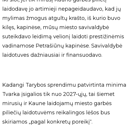
laidodavę jo artimieji nepageidaudavo, kad jų
mylimas žmogus atgultų krašto, iš kurio buvo
kilęs, kapinėse, mūsų miesto savivaldybė
suteikdavo leidimą velionį laidoti prestižinėmis
vadinamose Petrašiūnų kapinėse. Savivaldybė
laidotuves dažniausiai ir finansuodavo.
Kadangi Tarybos sprendimu patvirtinta minima
Tvarka įsigalios tik nuo 2027-ųjų, tai šiemet
mirusių ir Kaune laidojamų miesto garbės
piliečių laidotuvėms reikalingos lėšos bus
skiriamos „pagal konkretų poreikį“.