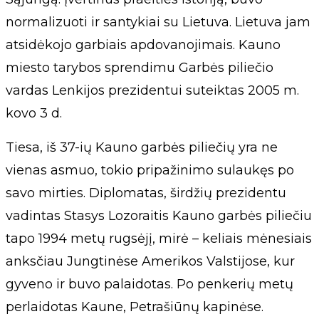
normalizuoti ir santykiai su Lietuva. Lietuva jam
atsidėkojo garbiais apdovanojimais. Kauno
miesto tarybos sprendimu Garbės piliečio
vardas Lenkijos prezidentui suteiktas 2005 m.
kovo 3 d.
Tiesa, iš 37-ių Kauno garbės piliečių yra ne
vienas asmuo, tokio pripažinimo sulaukęs po
savo mirties. Diplomatas, širdžių prezidentu
vadintas Stasys Lozoraitis Kauno garbės piliečiu
tapo 1994 metų rugsėjį, mirė – keliais mėnesiais
anksčiau Jungtinėse Amerikos Valstijose, kur
gyveno ir buvo palaidotas. Po penkerių metų
perlaidotas Kaune, Petrašiūnų kapinėse.