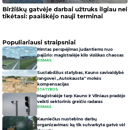
Biržiškų gatvėje darbai užtruks ilgiau nei
tikėtasi: paaiškėjo nauji terminai
Populiariausi straipsniai
Rimtas perspėjimas judantiems nuo
pajūrio: magistralėje kilo visiškas chaosas
EISMAS
Sustabdžius statybas, Kauno savivaldybė
rangovei „Autokausta“ mokės
kompensacijas
STATYBOS
Magistralėje tarp Kauno ir Vilniaus pradėjo
veikti sektorinis greičio radaras
EISMAS
Kauniečius nustebino darbų
organizavimas: ką tik sutvarkyta gatvė vėl