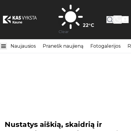
22
°C
Clear
Naujausios
Pranešk naujieną
Fotogalerijos
R
Nustatys aiškią, skaidrią ir