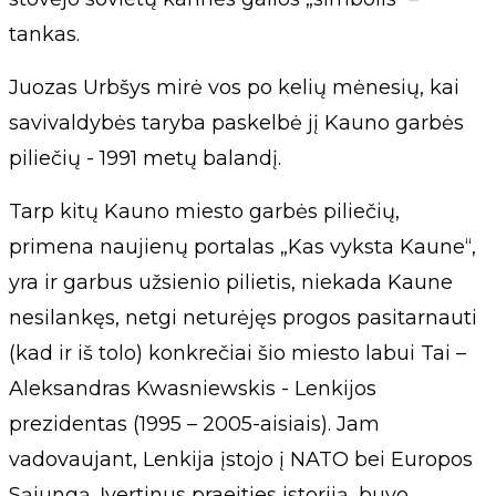
tankas.
Juozas Urbšys mirė vos po kelių mėnesių, kai
savivaldybės taryba paskelbė jį Kauno garbės
piliečių - 1991 metų balandį.
Tarp kitų Kauno miesto garbės piliečių,
primena naujienų portalas „Kas vyksta Kaune“,
yra ir garbus užsienio pilietis, niekada Kaune
nesilankęs, netgi neturėjęs progos pasitarnauti
(kad ir iš tolo) konkrečiai šio miesto labui Tai –
Aleksandras Kwasniewskis - Lenkijos
prezidentas (1995 – 2005-aisiais). Jam
vadovaujant, Lenkija įstojo į NATO bei Europos
Sąjungą. Įvertinus praeities istoriją, buvo