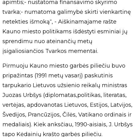
apimtis;- nustatoma finansavimo skyrimo
tvarka;- numatoma galimybė skirti vienkartinę
netekties išmoką“, - Aiškinamajame rašte
Kauno miesto politikams išdėstyti esminiai jų
sprendimu nuo ateinančių metų
įsigaliosiančios Tvarkos mementai.
Pirmuoju Kauno miesto garbės piliečiu buvo
pripažintas (1991 metų vasarį) paskutinis
tarpukario Lietuvos užsienio reikalų ministras
Juozas Urbšys (diplomatas,politikas, literatas,
vertėjas, apdovanotas Lietuvos, Estijos, Latvijos,
Švedijos, Prancūzijos, Čilės, Vatikano ordinais ir
medaliais). Kiek anksčiau, 1990-aisiais, J. Urbšys
tapo Kėdainių krašto garbės piliečiu.