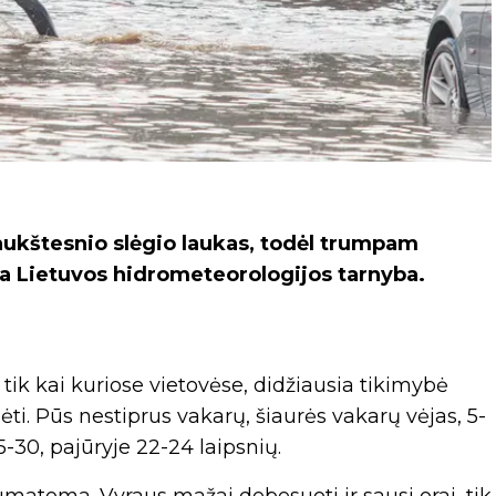
aukštesnio slėgio laukas, todėl trumpam
ša Lietuvos hidrometeorologijos tarnyba.
k kai kuriose vietovėse, didžiausia tikimybė
dėti. Pūs nestiprus vakarų, šiaurės vakarų vėjas, 5-
5-30, pajūryje 22-24 laipsnių.