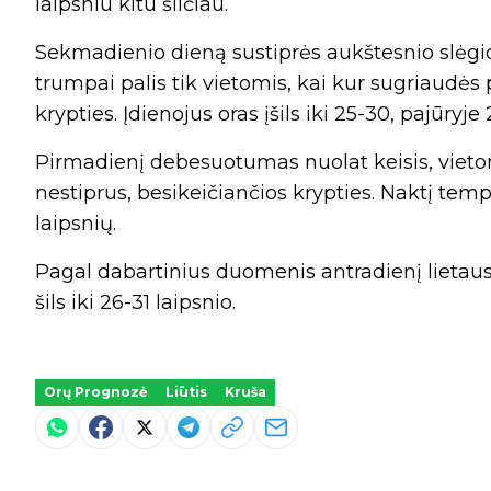
laipsniu kitu šilčiau.
Sekmadienio dieną sustiprės aukštesnio slėgio
trumpai palis tik vietomis, kai kur sugriaudės 
krypties. Įdienojus oras įšils iki 25-30, pajūryje
Pirmadienį debesuotumas nuolat keisis, vietomi
nestiprus, besikeičiančios krypties. Naktį temp
laipsnių.
Pagal dabartinius duomenis antradienį lietaus 
šils iki 26-31 laipsnio.
Orų Prognozė
Liūtis
Kruša