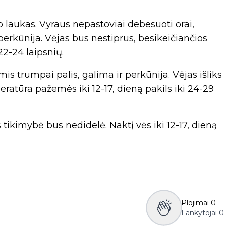
 laukas. Vyraus nepastoviai debesuoti orai,
perkūnija. Vėjas bus nestiprus, besikeičiančios
 22-24 laipsnių.
s trumpai palis, galima ir perkūnija. Vėjas išliks
eratūra pažemės iki 12-17, dieną pakils iki 24-29
tikimybė bus nedidelė. Naktį vės iki 12-17, dieną
Plojimai
0
Lankytojai
0