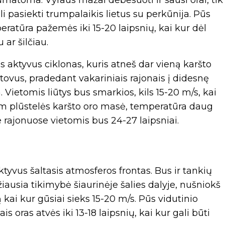
matoma. Vyraus mažai debesuoti ir sausi orai, tik
li pasiekti trumpalaikis lietus su perkūnija. Pūs
eratūra pažemės iki 15-20 laipsnių, kai kur dėl
 ar šilčiau.
s aktyvus ciklonas, kuris atneš dar vieną karšto
ovus, pradedant vakariniais rajonais į didesnę
. Vietomis liūtys bus smarkios, kils 15-20 m/s, kai
pam plūstelės karšto oro masė, temperatūra daug
se rajonuose vietomis bus 24-27 laipsniai.
tyvus šaltasis atmosferos frontas. Bus ir tankių
iausia tikimybė šiaurinėje šalies dalyje, nušniokš
 kai kur gūsiai sieks 15-20 m/s. Pūs vidutinio
s oras atvės iki 13-18 laipsnių, kai kur gali būti