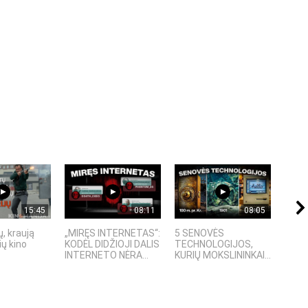
15:45
08:11
08:05
, kraują
„MIRĘS INTERNETAS“:
5 SENOVĖS
„Sost
ų kino
KODĖL DIDŽIOJI DALIS
TECHNOLOGIJOS,
įspū
INTERNETO NĖRA...
KURIŲ MOKSLININKAI...
fanta