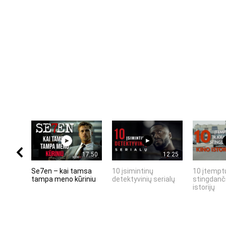
17:50
12:25
Se7en – kai tamsa
10 įsimintinų
10 įtemptų
tampa meno kūriniu
detektyvinių serialų
stingdanči
istorijų