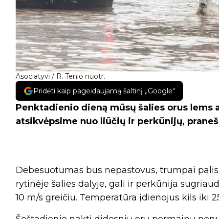
Asociatyvi / R. Tenio nuotr.
Pridėti kaip pageidaujamą šaltinį „Google“
Penktadienio dieną mūsų šalies orus lems 
atsikvėpsime nuo liūčių ir perkūnijų, prane
Debesuotumas bus nepastovus, trumpai palis ti
rytinėje šalies dalyje, gali ir perkūnija sugriau
10 m/s greičiu. Temperatūra įdienojus kils iki 2