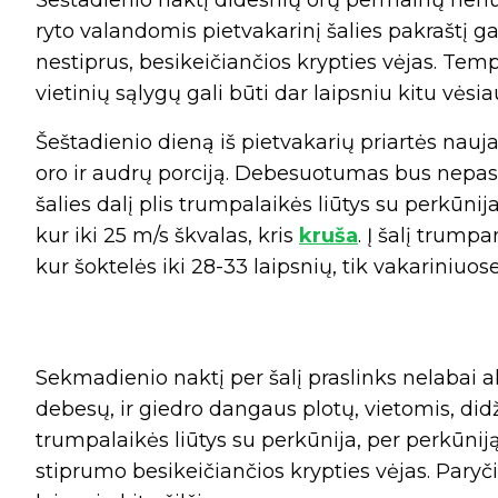
Šeštadienio naktį didesnių orų permainų nenu
ryto valandomis pietvakarinį šalies pakraštį ga
nestiprus, besikeičiančios krypties vėjas. Temp
vietinių sąlygų gali būti dar laipsniu kitu vėsiau
Šeštadienio dieną iš pietvakarių priartės nauja
oro ir audrų porciją. Debesuotumas bus nepast
šalies dalį plis trumpalaikės liūtys su perkūnija
kur iki 25 m/s škvalas, kris
kruša
. Į šalį trum
kur šoktelės iki 28-33 laipsnių, tik vakariniuo
Sekmadienio naktį per šalį praslinks nelabai ak
debesų, ir giedro dangaus plotų, vietomis, didž
trumpalaikės liūtys su perkūnija, per perkūniją
stiprumo besikeičiančios krypties vėjas. Paryčiai