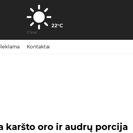
22
°C
Clear
Reklama
Kontaktai
a karšto oro ir audrų porcija