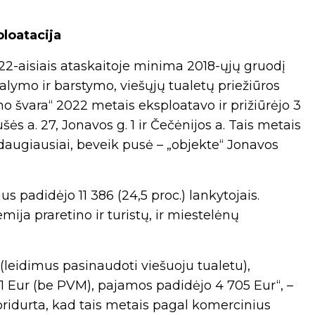
ploatacija
2-aisiais ataskaitoje minima 2018-ųjų gruodį
alymo ir barstymo, viešųjų tualetų priežiūros
o švara“ 2022 metais eksploatavo ir prižiūrėjo 3
s a. 27, Jonavos g. 1 ir Čečėnijos a. Tais metais
daugiausiai, beveik pusė – „objekte“ Jonavos
s padidėjo 11 386 (24,5 proc.) lankytojais.
ija praretino ir turistų, ir miestelėnų
 (leidimus pasinaudoti viešuoju tualetu),
1 Eur (be PVM), pajamos padidėjo 4 705 Eur“, –
pridurta, kad tais metais pagal komercinius