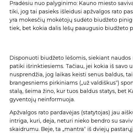
Pradėsiu nuo palyginimo: Kauno miesto savivaldy
tiki, jog tai pasieks išleidusi apžvalgos rato p
yra mokesčių mokėtojų sudėto biudžeto pinigų).
tiek, bet kokia dalis lėšų paaugusio biudžeto
Disponuoti biudžeto lėšomis, siekiant naudos mi
patiki išrinktiesiems. Tačiau, jei kokia iš sa
nusprendžia, jog laikas keisti senus baldus, ta
brangesniems pirkiniams („už valdiškus“) spo
stalą, šeima žino, kur tuos baldus statys, bet 
gyventojų neinformuoja.
Apžvalgos rato pardavėjas (statytojas) jau aiškus
intriga, kuri, deja, neturi nieko bendro su sa
skaidrumu. Beje, ta „mantra“ iš dviejų pastarų