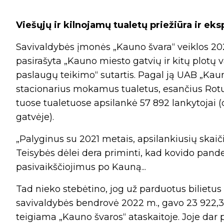
Viešųjų ir kilnojamų tualetų priežiūra ir eks
Savivaldybės įmonės „Kauno švara“ veiklos 202
pasirašyta „Kauno miesto gatvių ir kitų plotų v
paslaugų teikimo“ sutartis. Pagal ją UAB „Kaun
stacionarius mokamus tualetus, esančius Rotušė
tuose tualetuose apsilankė 57 892 lankytojai (
gatvėje).
„Palyginus su 2021 metais, apsilankiusių skaičiu
Teisybės dėlei dera priminti, kad kovido pandem
pasivaikščiojimus po Kauną...
Tad nieko stebėtino, jog už parduotus bilietus
savivaldybės bendrovė 2022 m., gavo 23 922,3
teigiama „Kauno švaros“ ataskaitoje. Joje dar 