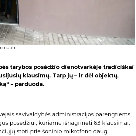
o nuotr.
bės tarybos posėdžio dienotvarkėje tradiciškai
ijusių klausimų. Tarp jų – ir dėl objektų,
nką“ – parduoda.
tvejais savivaldybės administracijos parengtiems
us posėdžiui, kuriame išnagrinėti 63 klausimai,
čiųjų stoti prie šoninio mikrofono daug