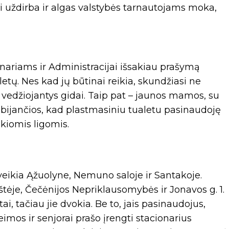
i uždirba ir algas valstybės tarnautojams moka,
ariams ir Administracijai išsakiau prašymą
etų. Nes kad jų būtinai reikia, skundžiasi ne
 vedžiojantys gidai. Taip pat – jaunos mamos, su
r bijančios, kad plastmasiniu tualetu pasinaudoję
kiomis ligomis.
eikia Ąžuolyne, Nemuno saloje ir Santakoje.
tėje, Čečėnijos Nepriklausomybės ir Jonavos g. 1.
i, tačiau jie dvokia. Be to, jais pasinaudojus,
imos ir senjorai prašo įrengti stacionarius