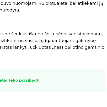
buvo nuomojami 46 biotualetai bei atliekami jų
nurodyta.
aune ženkliai išaugo. Visa bėda, kad stacionarių,
žtikrinimu susijusių (garantuojant galimybę
erstas lankyti, užkluptas „neatidėliotino gamtinio
ietei teko prasibėgti