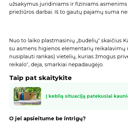
užsakymus juridiniams ir fiziniams asmenims 
priežiūros darbai. Iš to gautų pajamų suma ne
Nuo to laiko plastmasinių „budelių“ skaičius K
su asmens higienos elementarių reikalavimų u
nusiplauti rankas) vietelių, kurias žmogus priv
reikalo“, deja, smarkiai nepadaugėjo.
Taip pat skaitykite
Į keblią situaciją patekusiai kaun
O jei apsieitume be intrigų?