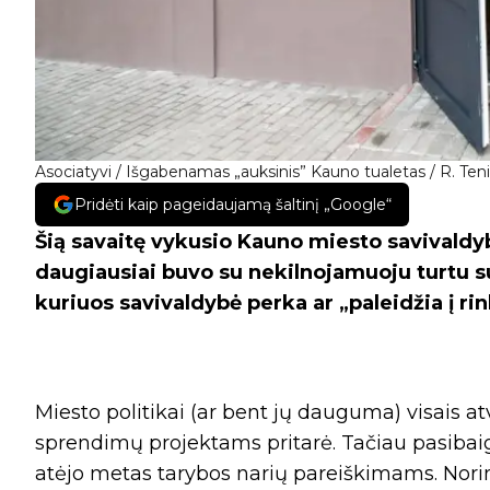
Asociatyvi / Išgabenamas „auksinis” Kauno tualetas / R. Teni
Pridėti kaip pageidaujamą šaltinį „Google“
Šią savaitę vykusio Kauno miesto savivaldy
daugiausiai buvo su nekilnojamuoju turtu sus
kuriuos savivaldybė perka ar „paleidžia į ri
Miesto politikai (ar bent jų dauguma) visais a
sprendimų projektams pritarė. Tačiau pasibaig
atėjo metas tarybos narių pareiškimams. Norin