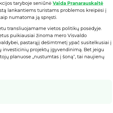
rakcijos taryboje seniūnė
Vaida Pranarauskaitė
estą lankantiems turistams problemos kreipėsi į
kaip numatoma ją spręsti.
tu transliuojamame vietos politikų posėdyje.
etus puikiausiai žinoma mero Visvaldo
ldybei, pastarąjį dešimtmetį ypač susitelkusiai į
 investicinių projektų įgyvendinimą. Bet jeigu
tojų planuose „nustumtas į šoną“, tai naujienų