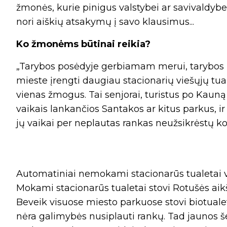
žmonės, kurie pinigus valstybei ar savivaldybe
nori aiškių atsakymų į savo klausimus...
Ko žmonėms būtinai reikia?
„Tarybos posėdyje gerbiamam merui, tarybos n
mieste įrengti daugiau stacionarių viešųjų tual
vienas žmogus. Tai senjorai, turistus po Kauną
vaikais lankančios Santakos ar kitus parkus, i
jų vaikai per neplautas rankas neužsikrėstų ko
Automatiniai nemokami stacionarūs tualetai v
Mokami stacionarūs tualetai stovi Rotušės aikš
Beveik visuose miesto parkuose stovi biotualeta
nėra galimybės nusiplauti rankų. Tad jaunos še