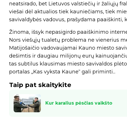
neatsirado, bet Lietuvos valstiečių ir žaliųjų f
viešai dėl aktualios tiek kauniečiams, tiek mi
savivaldybės vadovus, prašydama paaiškinti, 
Žinoma, išsyk nepasigirdo paaiškinimo interne
Nors viešųjų tualetų problema ne vienerius m
Matijošaičio vadovaujamai Kauno miesto saviva
dešimtis ir daugiau milijonų eurų kainuojančių
tas subtilus klausimas miesto savivaldos plėto
portalas „Kas vyksta Kaune“ gali priminti...
Taip pat skaitykite
Kur karalius pėsčias vaikšto