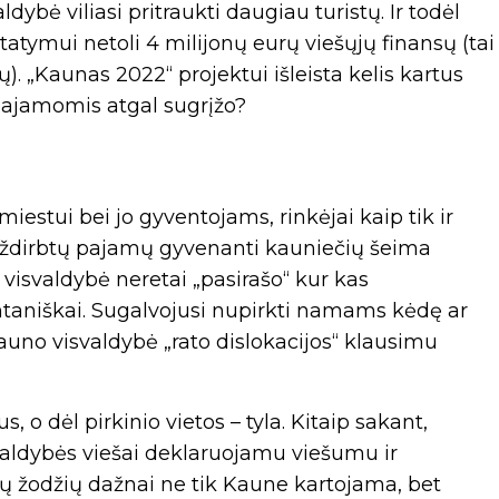
bė viliasi pritraukti daugiau turistų. Ir todėl
astatymui netoli 4 milijonų eurų viešųjų finansų (tai
 „Kaunas 2022“ projektui išleista kelis kartus
 pajamomis atgal sugrįžo?
estui bei jo gyventojams, rinkėjai kaip tik ir
vo uždirbtų pajamų gyvenanti kauniečių šeima
i visvaldybė neretai „pasirašo“ kur kas
ntaniškai. Sugalvojusi nupirkti namams kėdę ar
Kauno visvaldybė „rato dislokacijos“ klausimu
, o dėl pirkinio vietos – tyla. Kitaip sakant,
vivaldybės viešai deklaruojamu viešumu ir
jų žodžių dažnai ne tik Kaune kartojama, bet