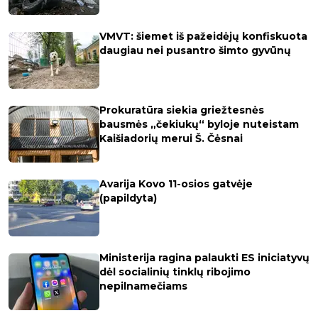
VMVT: šiemet iš pažeidėjų konfiskuota
daugiau nei pusantro šimto gyvūnų
Prokuratūra siekia griežtesnės
bausmės „čekiukų“ byloje nuteistam
Kaišiadorių merui Š. Čėsnai
Avarija Kovo 11-osios gatvėje
(papildyta)
Ministerija ragina palaukti ES iniciatyvų
dėl socialinių tinklų ribojimo
nepilnamečiams