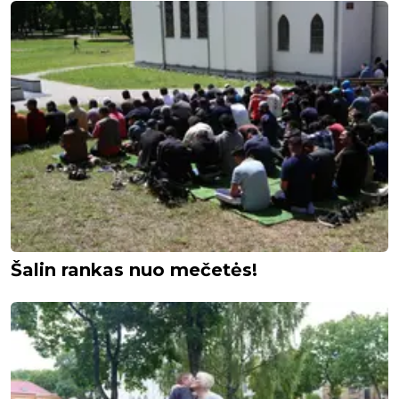
Šalin rankas nuo mečetės!