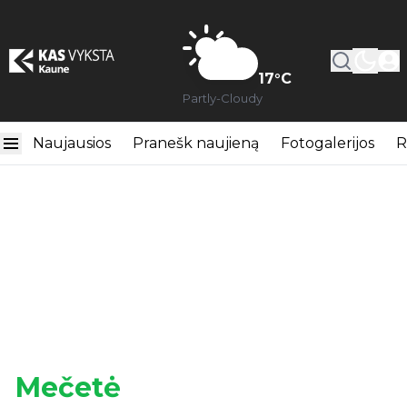
17
°C
Partly-Cloudy
Naujausios
Pranešk naujieną
Fotogalerijos
R
Mečetė