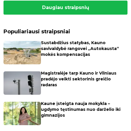
Daugiau straipsnių
Populiariausi straipsniai
Sustabdžius statybas, Kauno
savivaldybė rangovei „Autokausta“
mokės kompensacijas
Magistralėje tarp Kauno ir Vilniaus
pradėjo veikti sektorinis greičio
radaras
Kaune įsteigta nauja mokykla –
ugdymo tęstinumas nuo darželio iki
gimnazijos