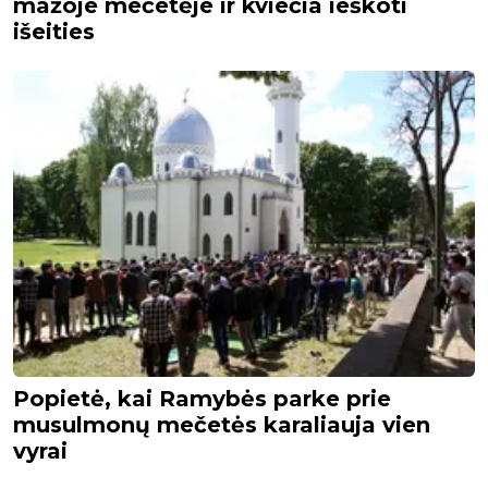
mažoje mečetėje ir kviečia ieškoti
išeities
Popietė, kai Ramybės parke prie
musulmonų mečetės karaliauja vien
vyrai