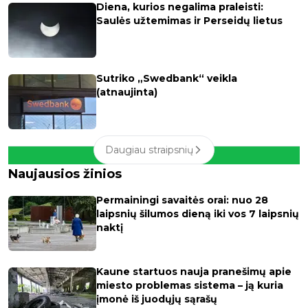
Diena, kurios negalima praleisti:
Saulės užtemimas ir Perseidų lietus
Sutriko „Swedbank“ veikla
(atnaujinta)
Daugiau straipsnių
Naujausios žinios
Permainingi savaitės orai: nuo 28
laipsnių šilumos dieną iki vos 7 laipsnių
naktį
Kaune startuos nauja pranešimų apie
miesto problemas sistema – ją kuria
įmonė iš juodųjų sąrašų