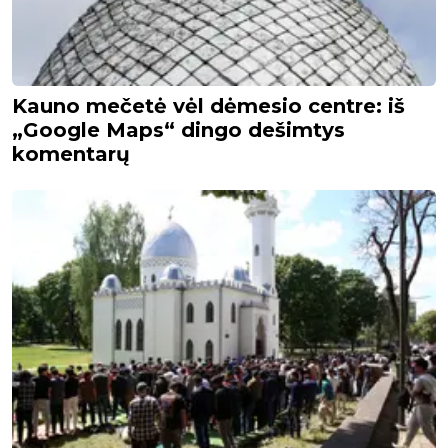
Kauno mečetė vėl dėmesio centre: iš
„Google Maps“ dingo dešimtys
komentarų