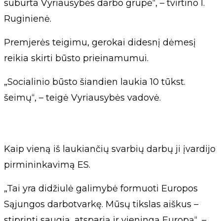
suburta Vyriausybės darbo grupė“, – tvirtino I.
Ruginienė.
Premjerės teigimu, gerokai didesnį dėmesį
reikia skirti būsto prieinamumui.
„Socialinio būsto šiandien laukia 10 tūkst.
šeimų“, – teigė Vyriausybės vadovė.
Kaip vieną iš laukiančių svarbių darbų ji įvardijo
pirmininkavimą ES.
„Tai yra didžiulė galimybė formuoti Europos
Sąjungos darbotvarkę. Mūsų tikslas aiškus –
stiprinti saugią, atsparią ir vieningą Europą“, –