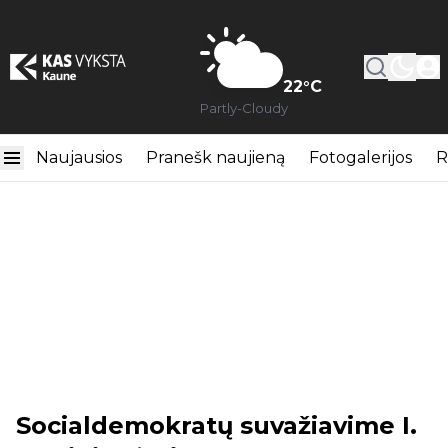
22
°C
Partly-Cloudy
Naujausios
Pranešk naujieną
Fotogalerijos
R
Socialdemokratų suvažiavime I.