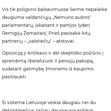
Vis tik poligono balsavimuose Seime nepalaikė
dauguma valdančiųjų „Nemuno aušros“
parlamentarų, įskaitant ir partijos lyderį
Remigijų Žemaitaitį. Prieš pasisakė kitų
partnerių – „valstiečių“ – atstovai.
Opoziciją ji kritikavo ir dėl skeptiško požiūrio į
sprendimą liberalizuoti II pensijų pakopą,
sudarant galimybę žmonėms iš kaupimo
pasitraukti.
Ši sistema Lietuvoje veikia daugiau nei du
dešimtmečius, tačiau daugiausia kritikos