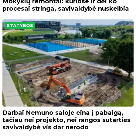
Mokyklų remontai: kuriose ir dėl ko
procesai stringa, savivaldybė nuskelbia
STATYBOS
Darbai Nemuno saloje eina į pabaigą,
tačiau nei projekto, nei rangos sutarties
savivaldybė vis dar nerodo