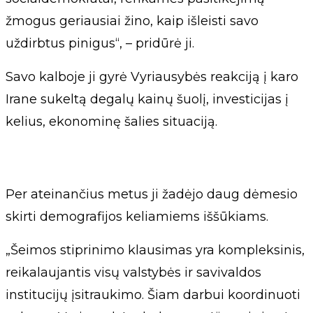
žmogus geriausiai žino, kaip išleisti savo
uždirbtus pinigus“, – pridūrė ji.
Savo kalboje ji gyrė Vyriausybės reakciją į karo
Irane sukeltą degalų kainų šuolį, investicijas į
kelius, ekonominę šalies situaciją.
Per ateinančius metus ji žadėjo daug dėmesio
skirti demografijos keliamiems iššūkiams.
„Šeimos stiprinimo klausimas yra kompleksinis,
reikalaujantis visų valstybės ir savivaldos
institucijų įsitraukimo. Šiam darbui koordinuoti