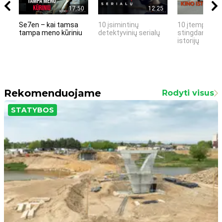
17:50
12:25
Se7en – kai tamsa
10 įsimintinų
10 įtemptų, k
tampa meno kūriniu
detektyvinių serialų
stingdančių k
istorijų
Rekomenduojame
Rodyti visus
STATYBOS