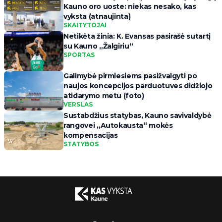
Kauno oro uoste: niekas nesako, kas
vyksta (atnaujinta)
SKAITYTOJAI
Netikėta žinia: K. Evansas pasirašė sutartį
su Kauno „Žalgiriu“
SPORTAS
Galimybė pirmiesiems pasižvalgyti po
naujos koncepcijos parduotuves didžiojo
atidarymo metu (foto)
VERSLAS
Sustabdžius statybas, Kauno savivaldybė
rangovei „Autokausta“ mokės
kompensacijas
STATYBOS