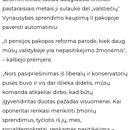
pastaraisiais metais ji sulaukė dėl „valstiečių“
Vyriausybės sprendimo kaupimą II pakopoje
paversti automatiniu.
„II pensijos pakopos reforma parodė, kiek daug
mūsų valstybėje yra nepasitikėjimo žmonėmis“,
– kalbėjo premjerė.
„Nors pasipriešinimas iš liberalų ir konservatorių
pusės buvo ir vis dar išlieka didelis, mūsų
komanda atkakliai dirbo, kad būtų
įgyvendintas duotas pažadas visuomenei. Kai
oponentai renkasi menkinti žmonių
sprendimus, tyčiotis iš jų, mes,
socialdemokratai, renkamės pasitikėjimą –