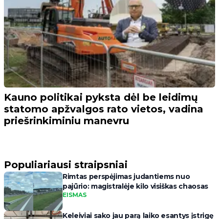
Kauno politikai pyksta dėl be leidimų
statomo apžvalgos rato vietos, vadina
priešrinkiminiu manevru
Populiariausi straipsniai
Rimtas perspėjimas judantiems nuo
pajūrio: magistralėje kilo visiškas chaosas
EISMAS
Keleiviai sako jau parą laiko esantys įstrigę