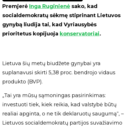
Premjerė
Inga Ruginienė
sako, kad
socialdemokratų sėkmę stiprinant Lietuvos
gynybą liudija tai, kad Vyriausybės
prioritetus kopijuoja
konservatoriai
.
Lietuva šių metų biudžete gynybai yra
suplanavusi skirti 5,38 proc. bendrojo vidaus
produkto (BVP).
„Tai yra mūsų sąmoningas pasirinkimas:
investuoti tiek, kiek reikia, kad valstybė būtų
realiai apginta, o ne tik deklaruotų saugumą“, –
Lietuvos socialdemokratų partijos suvažiavimo