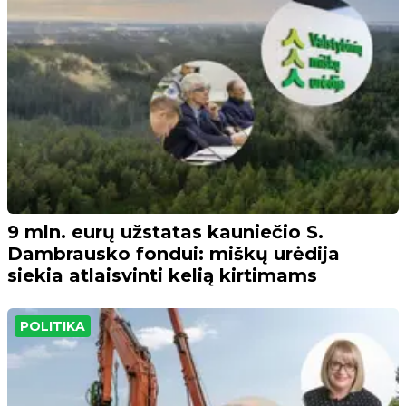
9 mln. eurų užstatas kauniečio S.
Dambrausko fondui: miškų urėdija
siekia atlaisvinti kelią kirtimams
POLITIKA