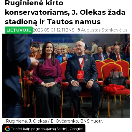
Ruginienė kirto
konservatoriams, J. Olekas žada
stadioną ir Tautos namus
LIETUVOJE
2026-05-01 12:11
BNS
Augustas Stankevičius
I. Ruginienė, J. Olekas / E. Ovčarenko, BNS nuotr.
Pridėti kaip pageidaujamą šaltinį „Google“