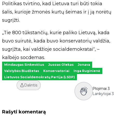
Politikas tvirtino, kad Lietuva turi būti tokia
šalis, kurioje žmonės kurtų šeimas ir į ją norėtų
sugrįžti.
„Tie 800 tūkstančių, kurie paliko Lietuvą, kada
buvo suirutė, kada buvo konservatorių valdžia,
sugrįžta, kai valdžioje socialdemokratai“, –
kalbėjo socdemas.
Mindaugas Sinkevičius
Juozas Olekas
Jonava
Valstybės Biudžetas
Konservatoriai
Inga Ruginienė
Lietuvos Socialdemokratų Partija (LSDP)
Dalintis
Plojimai
3
Lankytojai
3
Rašyti komentarą