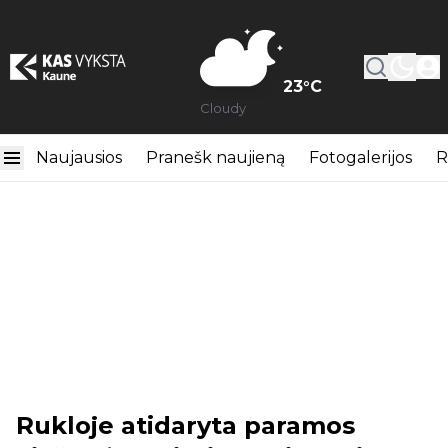
23
°C
Cloudy
Naujausios
Pranešk naujieną
Fotogalerijos
R
Rukloje atidaryta paramos