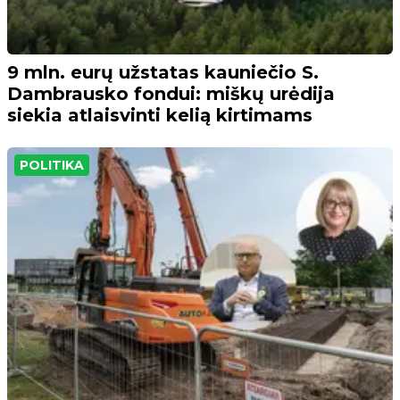
9 mln. eurų užstatas kauniečio S.
Dambrausko fondui: miškų urėdija
siekia atlaisvinti kelią kirtimams
POLITIKA