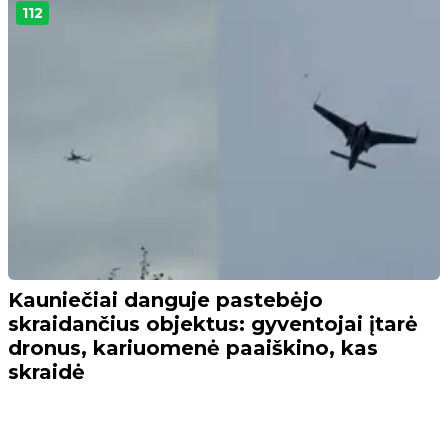
112
Kauniečiai danguje pastebėjo
skraidančius objektus: gyventojai įtarė
dronus, kariuomenė paaiškino, kas
skraidė