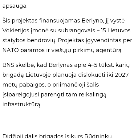
apsauga.
Šis projektas finansuojamas Berlyno, jį vystė
Vokietijos įmonė su subrangovais – 15 Lietuvos
statybos bendrovių. Projektas įgyvendintas per
NATO paramos ir viešųjų pirkimų agentūrą.
BNS skelbė, kad Berlynas apie 4–5 tūkst. karių
brigadą Lietuvoje planuoja dislokuoti iki 2027
metų pabaigos, o priimančioji šalis
įsipareigojusi parengti tam reikalingą
infrastruktūrą.
Didžioji dalis brigados įsikurs Rūdninkų