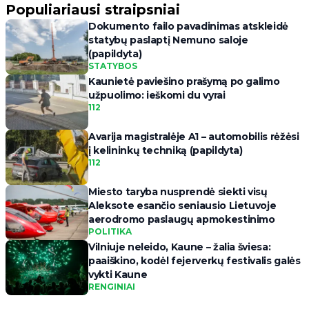
Populiariausi straipsniai
Dokumento failo pavadinimas atskleidė
statybų paslaptį Nemuno saloje
(papildyta)
STATYBOS
Kaunietė paviešino prašymą po galimo
užpuolimo: ieškomi du vyrai
112
Avarija magistralėje A1 – automobilis rėžėsi
į kelininkų techniką (papildyta)
112
Miesto taryba nusprendė siekti visų
Aleksote esančio seniausio Lietuvoje
aerodromo paslaugų apmokestinimo
POLITIKA
Vilniuje neleido, Kaune – žalia šviesa:
paaiškino, kodėl fejerverkų festivalis galės
vykti Kaune
RENGINIAI