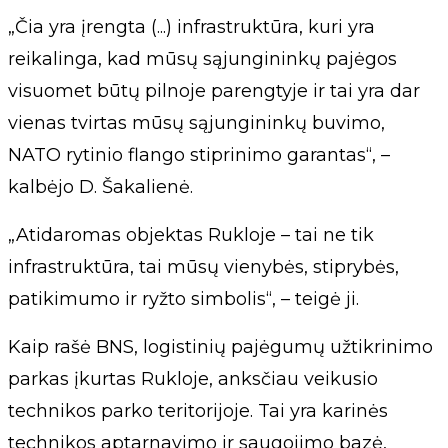
„Čia yra įrengta (...) infrastruktūra, kuri yra
reikalinga, kad mūsų sąjungininkų pajėgos
visuomet būtų pilnoje parengtyje ir tai yra dar
vienas tvirtas mūsų sąjungininkų buvimo,
NATO rytinio flango stiprinimo garantas“, –
kalbėjo D. Šakalienė.
„Atidaromas objektas Rukloje – tai ne tik
infrastruktūra, tai mūsų vienybės, stiprybės,
patikimumo ir ryžto simbolis“, – teigė ji.
Kaip rašė BNS, logistinių pajėgumų užtikrinimo
parkas įkurtas Rukloje, anksčiau veikusio
technikos parko teritorijoje. Tai yra karinės
technikos aptarnavimo ir saugojimo bazė,