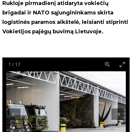
Rukloje pirmadienį atidaryta vokiečių
brigadai ir NATO sąjungininkams skirta
logistinės paramos aikštelė, leisianti stiprinti
Vokietijos pajėgų buvimą Lietuvoje.
1
/
17