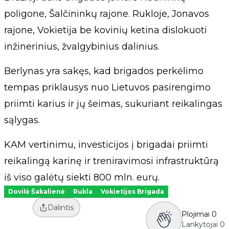
poligone, Šalčininkų rajone. Rukloje, Jonavos
rajone, Vokietija be kovinių ketina dislokuoti
inžinerinius, žvalgybinius dalinius.
Berlynas yra sakęs, kad brigados perkėlimo
tempas priklausys nuo Lietuvos pasirengimo
priimti karius ir jų šeimas, sukuriant reikalingas
sąlygas.
KAM vertinimu, investicijos į brigadai priimti
reikalingą karinę ir treniravimosi infrastruktūrą
iš viso galėtų siekti 800 mln. eurų.
Dovilė Šakalienė
Rukla
Vokietijos Brigada
Dalintis
Plojimai
0
Lankytojai
0