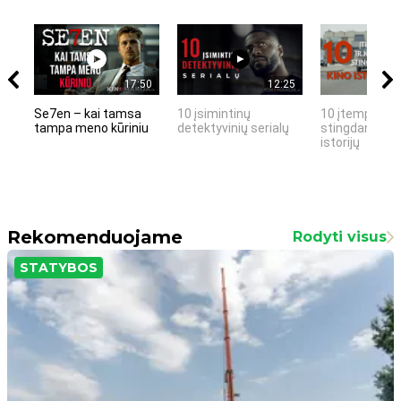
17:50
12:25
Se7en – kai tamsa
10 įsimintinų
10 įtemptų, k
tampa meno kūriniu
detektyvinių serialų
stingdančių k
istorijų
Rekomenduojame
Rodyti visus
STATYBOS