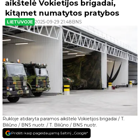
aikštelė Vokietijos brigadai,
kitąmet numatytos pratybos
LIETUVOJE
2025-09-29 21:48
BNS
Rukloje atidaryta paramos aikštelė Vokietijos brigadai / T.
Biliūno / BNS nuotr. / T. Biliūno / BNS nuotr.
Pridėti kaip pageidaujamą šaltinį „Google“