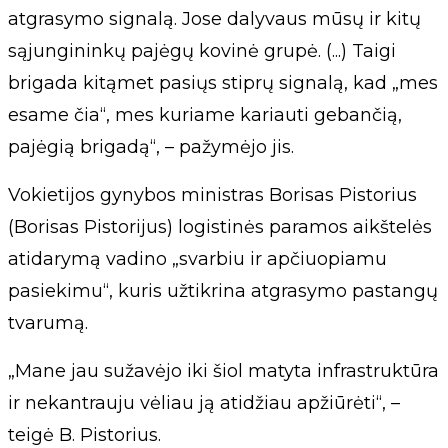
atgrasymo signalą. Jose dalyvaus mūsų ir kitų
sąjungininkų pajėgų kovinė grupė. (...) Taigi
brigada kitąmet pasiųs stiprų signalą, kad „mes
esame čia“, mes kuriame kariauti gebančią,
pajėgią brigadą“, – pažymėjo jis.
Vokietijos gynybos ministras Borisas Pistorius
(Borisas Pistorijus) logistinės paramos aikštelės
atidarymą vadino „svarbiu ir apčiuopiamu
pasiekimu“, kuris užtikrina atgrasymo pastangų
tvarumą.
„Mane jau sužavėjo iki šiol matyta infrastruktūra
ir nekantrauju vėliau ją atidžiau apžiūrėti“, –
teigė B. Pistorius.