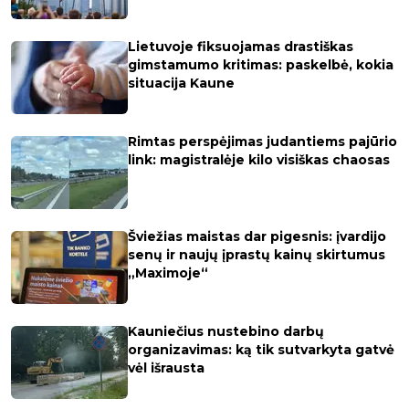
Lietuvoje fiksuojamas drastiškas
gimstamumo kritimas: paskelbė, kokia
situacija Kaune
Rimtas perspėjimas judantiems pajūrio
link: magistralėje kilo visiškas chaosas
Šviežias maistas dar pigesnis: įvardijo
senų ir naujų įprastų kainų skirtumus
„Maximoje“
Kauniečius nustebino darbų
organizavimas: ką tik sutvarkyta gatvė
vėl išrausta