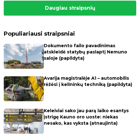
Daugiau straipsnių
Populiariausi straipsniai
Dokumento failo pavadinimas
atskleidė statybų paslaptį Nemuno
saloje (papildyta)
Avarija magistralėje A1 – automobilis
rėžėsi į kelininkų techniką (papildyta)
Keleiviai sako jau parą laiko esantys
įstrigę Kauno oro uoste: niekas
nesako, kas vyksta (atnaujinta)