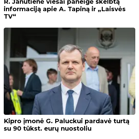
R. Janutienė viešai paneigė skelbtą
informaciją apie A. Tapiną ir „Laisvės
TV“
Kipro įmonė G. Paluckui pardavė turtą
su 90 tūkst. eurų nuostoliu