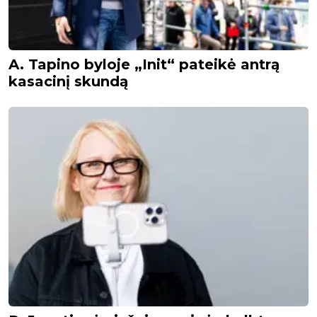
A. Tapino byloje „Init“ pateikė antrą
kasacinį skundą