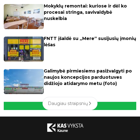
Mokyklų remontai: kuriose ir dėl ko
procesai stringa, savivaldybė
nuskelbia
FNTT įšaldė su „Mere“ susijusių įmonių
lėšas
Galimybė pirmiesiems pasižvalgyti po
naujos koncepcijos parduotuves
didžiojo atidarymo metu (foto)
Daugiau straipsnių