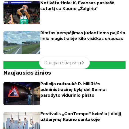
Netikėta žinia: K. Evansas pasirašė
sutartį su Kauno „Žalgiriu“
Rimtas perspėjimas judantiems pajūrio
link: magistralėje kilo visiškas chaosas
Daugiau straipsnių
Naujausios žinios
Policija nutraukė R. Miliūtės
administracinę bylą dėl Seimui
parodyto vidurinio piršto
Festivalis „ConTempo“ kviečia į didįjį
uždarymą Kauno santakoje