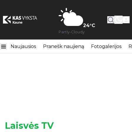
24
°C
Partly-Cloudy
Naujausios
Pranešk naujieną
Fotogalerijos
R
Laisvės TV