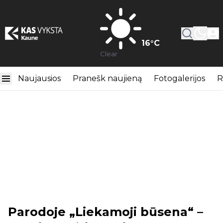
16
°C
Clear
Naujausios
Pranešk naujieną
Fotogalerijos
R
Parodoje „Liekamoji būsena“ –