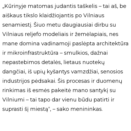
„Kūrinyje matomas judantis taškelis – tai aš, be
aiškaus tikslo klaidžiojantis po Vilniaus
senamiestį. Šiuo metu daugiausiai dirbu su
Vilniaus reljefo modeliais ir žemėlapiais, nes
mane domina vadinamoji paslėpta architektūra
ir mikroinfrastruktūra – smulkios, dažnai
nepastebimos detalės, lietaus nuotekų
dangčiai, iš upių kyšantys vamzdžiai, senosios
industrijos pėdsakai. Šis procesas ir duomenų
rinkimas iš esmės pakeitė mano santykį su
Vilniumi – tai tapo dar vienu būdu patirti ir
suprasti šį miestą“, – sako menininkas.