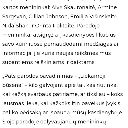
kartos menininkai: Alvė Skauronaitė, Armine
Sargsyan, Cillian Johnson, Emilija Višinskaitė,
Nida Shah ir Orinta Politaitė. Parodoje
menininkai atsigręžia į kasdienybės likučius –
savo kūriniuose pernaudodami medžiagas ar
informaciją, jie kuria naujas reikšmes mus
supantiems reiškiniams ir daiktams.
„Pats parodos pavadinimas – „Liekamoji
būsena“ – kilo galvojant apie tai, kas nutinka,
kai kažką svarbaus patiriame, ar tiksliau – koks
jausmas lieka, kai kažkoks itin paveikus įvykis
paliko pėdsaką ar įspaudą mūsų kasdienybėje.
Šioje parodoje dalyvaujančių menininkų