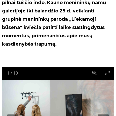
pilnai tuščio indo, Kauno menininkų namų
galerijoje iki balandžio 25 d. veikianti
grupinė menininkų paroda „Liekamoji
būsena“ kviečia patirti laike sustingdytus
momentus, primenančius apie mūsų
kasdienybės trapumą.
1
/
10