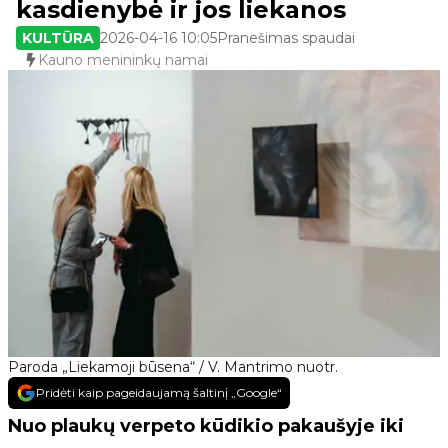
kasdienybė ir jos liekanos
KULTŪRA
2026-04-16 10:05
Pranešimas spaudai
Kauno menininkų namai
Paroda „Liekamoji būsena“ / V. Mantrimo nuotr.
Pridėti kaip pageidaujamą šaltinį „Google“
Nuo plaukų verpeto kūdikio pakaušyje iki