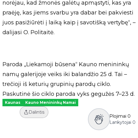
norėjau, kad žmonės galėtų apmąstyti, kas yra
praėję, kas jiems svarbu yra dabar bei pakviesti
juos pasižiūrėti į laiką kaip į savotišką vertybę“, –
dalijasi O. Politaitė.
Paroda „Liekamoji būsena“ Kauno menininkų
namų galerijoje veiks iki balandžio 25 d. Tai –
trečioji iš keturių grupinių parodų ciklo.
Paskutinė šio ciklo paroda vyks gegužės 7–23 d.
Kaunas
Kauno Menininkų Namai
Dalintis
Plojimai
0
Lankytojai
0