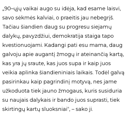
„90–ųjų vaikai augo su idėja, kad esame laisvi,
savo sėkmės kalviai, o praeitis jau nebegrįš.
Tačiau šiandien daug su progresu siejamų
dalykų, pavyzdžiui, demokratija staiga tapo
kvestionuojami. Kadangi pati esu mama, daug
galvoju apie augantį žmogų ir ateinančią kartą,
kas yra jų sraute, kas juos supa ir kaip juos
veikia aplinka šiandieniniais laikais. Todėl galvą
pasirinkau kaip pagrindinį motyvą, nes jame
užkoduota tiek jauno žmogaus, kuris susiduria
su naujais dalykais ir bando juos suprasti, tiek
skirtingų kartų sluoksniai“, – sako ji.