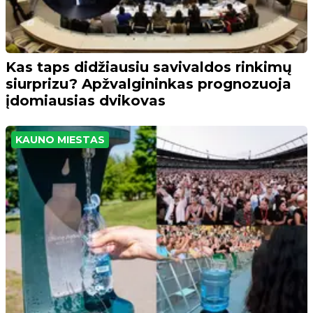
Kas taps didžiausiu savivaldos rinkimų
siurprizu? Apžvalgininkas prognozuoja
įdomiausias dvikovas
KAUNO MIESTAS