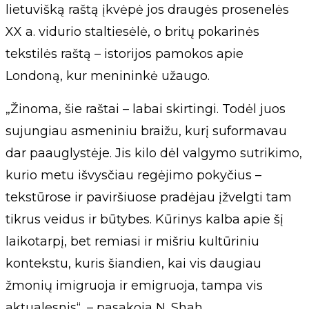
lietuvišką raštą įkvėpė jos draugės prosenelės
XX a. vidurio staltiesėlė, o britų pokarinės
tekstilės raštą – istorijos pamokos apie
Londoną, kur menininkė užaugo.
„Žinoma, šie raštai – labai skirtingi. Todėl juos
sujungiau asmeniniu braižu, kurį suformavau
dar paauglystėje. Jis kilo dėl valgymo sutrikimo,
kurio metu išvysčiau regėjimo pokyčius –
tekstūrose ir paviršiuose pradėjau įžvelgti tam
tikrus veidus ir būtybes. Kūrinys kalba apie šį
laikotarpį, bet remiasi ir mišriu kultūriniu
kontekstu, kuris šiandien, kai vis daugiau
žmonių imigruoja ir emigruoja, tampa vis
aktualesnis“, – pasakoja N. Shah.