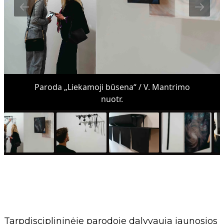
Paroda „Liekamoji būsena“ / V. Mantrimo
nuotr.
Tarpdisciplininėje parodoje dalyvauja jaunosios