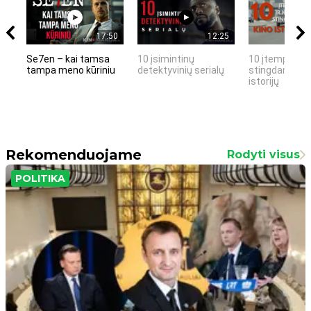
17:50
12:25
Se7en – kai tamsa
10 įsimintinų
10 įtemptų, k
tampa meno kūriniu
detektyvinių serialų
stingdančių k
istorijų
Rekomenduojame
Rodyti visus
POLITIKA