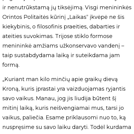
ir nenutrūkstamą jų tiksėjimą. Visgi menininkės
Orintos Politaitės kūrinį „Laikas“ įkvėpė ne šis
kiekybinis, o filosofinis praeities, dabarties ir
ateities suvokimas. Trijose stiklo formose
menininkė amžiams užkonservavo vandenį –
taip sustabdydama laiką ir suteikdama jam
formą.
„Kuriant man kilo minčių apie graikų dievą
Kroną, kuris įprastai yra vaizduojamas ryjantis
savo vaikus. Manau, jog jis liudija būtent šį
mitinį laiką, kuris neišvengiamai mus, tarsi jo
vaikus, paliečia. Esame priklausomi nuo to, ką
nuspręsime su savo laiku daryti. Todėl kurdama