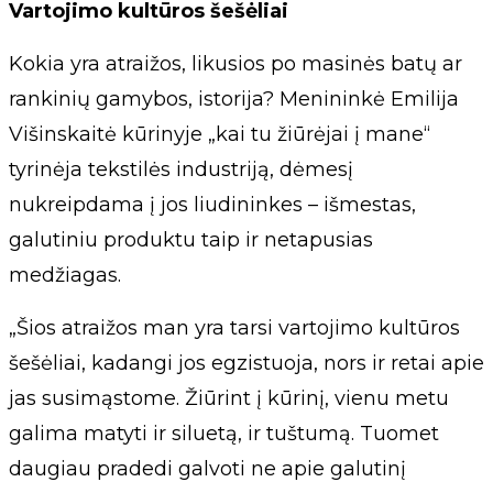
Vartojimo kultūros šešėliai
Kokia yra atraižos, likusios po masinės batų ar
rankinių gamybos, istorija? Menininkė Emilija
Višinskaitė kūrinyje „kai tu žiūrėjai į mane“
tyrinėja tekstilės industriją, dėmesį
nukreipdama į jos liudininkes – išmestas,
galutiniu produktu taip ir netapusias
medžiagas.
„Šios atraižos man yra tarsi vartojimo kultūros
šešėliai, kadangi jos egzistuoja, nors ir retai apie
jas susimąstome. Žiūrint į kūrinį, vienu metu
galima matyti ir siluetą, ir tuštumą. Tuomet
daugiau pradedi galvoti ne apie galutinį