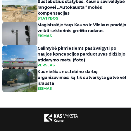
Sustabdžius statybas, Kauno savivaldybė
rangovei „Autokausta“ mokės
kompensacijas
STATYBOS
Magistralėje tarp Kauno ir Vilniaus pradėjo
veikti sektorinis greičio radaras
EISMAS
Galimybė pirmiesiems pasižvalgyti po
naujos koncepcijos parduotuves didžiojo
atidarymo metu (foto)
VERSLAS
Kauniečius nustebino darbų
organizavimas: ką tik sutvarkyta gatvė vėl
išrausta
EISMAS