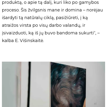
produktą, o apie tą dalį, kuri liko po gamybos
proceso. Šis žvilgsnis mane ir domina – norėjau
išardyti tą natūralų ciklą, pasižiūrėti, į ką
atraižos virsta po visų darbo valandų, ir
įsivaizduoti, ką iš jų buvo bandoma sukurti“, –
kalba E. Višinskaitė.