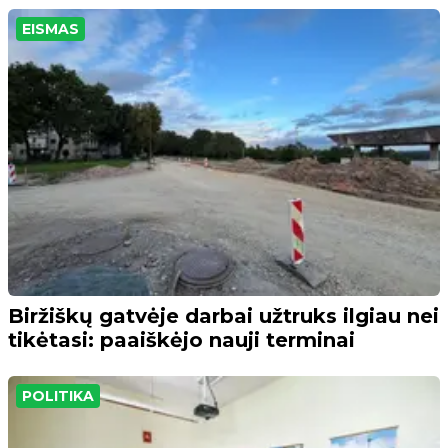
EISMAS
Biržiškų gatvėje darbai užtruks ilgiau nei
tikėtasi: paaiškėjo nauji terminai
POLITIKA