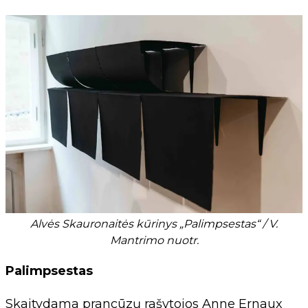
Alvės Skauronaitės kūrinys „Palimpsestas“ / V.
Mantrimo nuotr.
Palimpsestas
Skaitydama prancūzų rašytojos Anne Ernaux