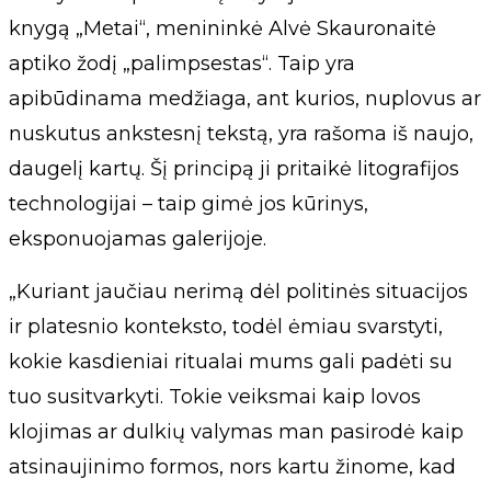
knygą „Metai“, menininkė Alvė Skauronaitė
aptiko žodį „palimpsestas“. Taip yra
apibūdinama medžiaga, ant kurios, nuplovus ar
nuskutus ankstesnį tekstą, yra rašoma iš naujo,
daugelį kartų. Šį principą ji pritaikė litografijos
technologijai – taip gimė jos kūrinys,
eksponuojamas galerijoje.
„Kuriant jaučiau nerimą dėl politinės situacijos
ir platesnio konteksto, todėl ėmiau svarstyti,
kokie kasdieniai ritualai mums gali padėti su
tuo susitvarkyti. Tokie veiksmai kaip lovos
klojimas ar dulkių valymas man pasirodė kaip
atsinaujinimo formos, nors kartu žinome, kad