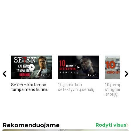
17:50
12:25
Se7en – kai tamsa
10 įsimintinų
10 įtemptų, k
tampa meno kūriniu
detektyvinių serialų
stingdančių k
istorijų
Rekomenduojame
Rodyti visus