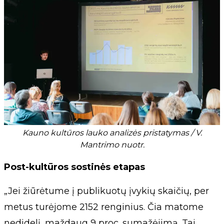
Kauno kultūros lauko analizės pristatymas / V.
Mantrimo nuotr.
Post-kultūros sostinės etapas
„Jei žiūrėtume į publikuotų įvykių skaičių, per
metus turėjome 2152 renginius. Čia matome
nedidelį, maždaug 9 proc. sumažėjimą. Tai