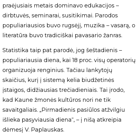
praėjusiais metais dominavo edukacijos –
dirbtuvės, seminarai, susitikimai. Parodos
populiariausios buvo rugsėjį, muzika – vasarą, o
literatūra buvo tradiciškai pavasario žanras.
Statistika taip pat parodė, jog šeštadienis –
populiariausia diena, kai 18 proc. visų operatorių
organizuoja renginius. Tačiau lankytojų
skaičius, kurį į sistemą kelia biudžetinės
įstaigos, didžiausias trečiadieniais. Tai įrodo,
kad Kaune žmonės kultūros nori ne tik
savaitgaliais. „Pirmadienis pasiūlos atžvilgiu
išlieka pasyviausia diena“, – į nišą atkreipia
dėmesį V. Paplauskas.