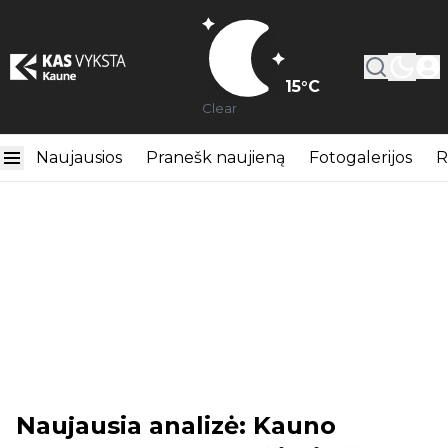
15
°C
Clear
Naujausios
Pranešk naujieną
Fotogalerijos
R
Naujausia analizė: Kauno