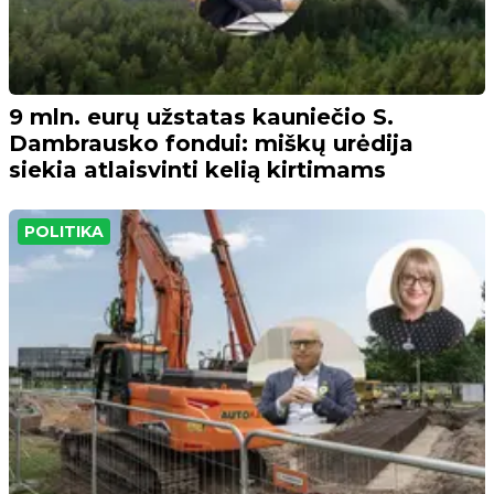
9 mln. eurų užstatas kauniečio S.
Dambrausko fondui: miškų urėdija
siekia atlaisvinti kelią kirtimams
POLITIKA