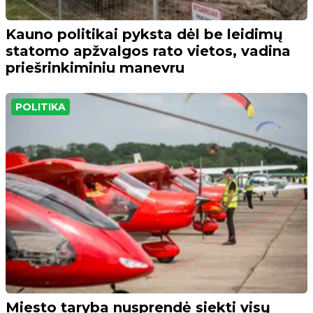
Kauno politikai pyksta dėl be leidimų
statomo apžvalgos rato vietos, vadina
priešrinkiminiu manevru
POLITIKA
Miesto taryba nusprendė siekti visų