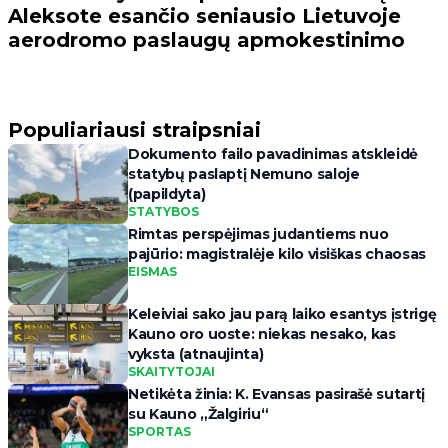
Aleksote esančio seniausio Lietuvoje
aerodromo paslaugų apmokestinimo
Populiariausi straipsniai
Dokumento failo pavadinimas atskleidė
statybų paslaptį Nemuno saloje
(papildyta)
STATYBOS
Rimtas perspėjimas judantiems nuo
pajūrio: magistralėje kilo visiškas chaosas
EISMAS
Keleiviai sako jau parą laiko esantys įstrigę
Kauno oro uoste: niekas nesako, kas
vyksta (atnaujinta)
SKAITYTOJAI
Netikėta žinia: K. Evansas pasirašė sutartį
su Kauno „Žalgiriu“
SPORTAS