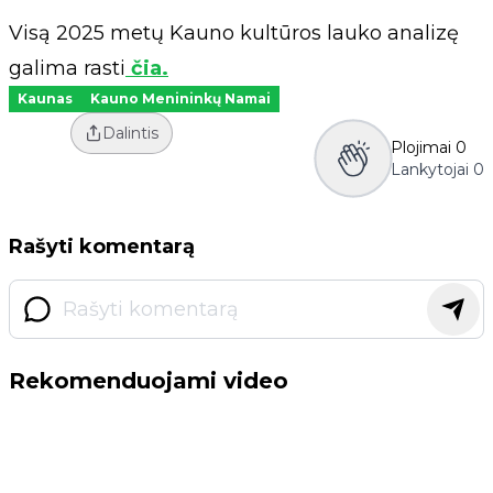
Visą 2025 metų Kauno kultūros lauko analizę
galima rasti
čia.
Kaunas
Kauno Menininkų Namai
Dalintis
Plojimai
0
Lankytojai
0
Rašyti komentarą
Rekomenduojami video