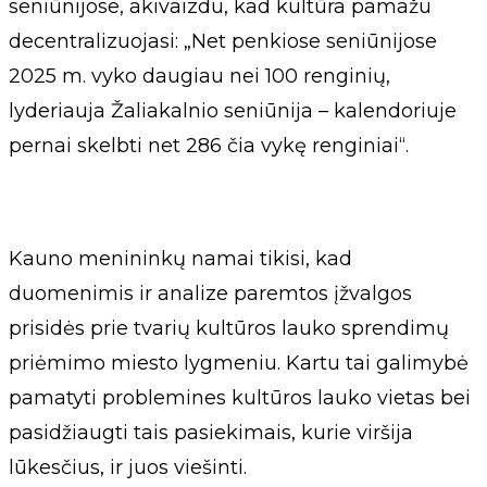
seniūnijose, akivaizdu, kad kultūra pamažu
decentralizuojasi: „Net penkiose seniūnijose
2025 m. vyko daugiau nei 100 renginių,
lyderiauja Žaliakalnio seniūnija – kalendoriuje
pernai skelbti net 286 čia vykę renginiai“.
Kauno menininkų namai tikisi, kad
duomenimis ir analize paremtos įžvalgos
prisidės prie tvarių kultūros lauko sprendimų
priėmimo miesto lygmeniu. Kartu tai galimybė
pamatyti problemines kultūros lauko vietas bei
pasidžiaugti tais pasiekimais, kurie viršija
lūkesčius, ir juos viešinti.