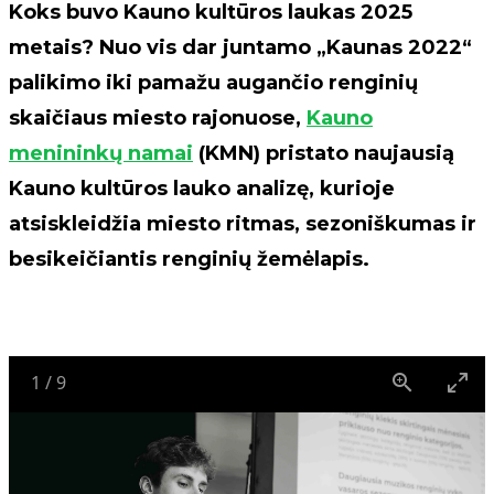
Koks buvo Kauno kultūros laukas 2025
metais? Nuo vis dar juntamo „Kaunas 2022“
palikimo iki pamažu augančio renginių
skaičiaus miesto rajonuose,
Kauno
menininkų namai
(KMN) pristato naujausią
Kauno kultūros lauko analizę, kurioje
atsiskleidžia miesto ritmas, sezoniškumas ir
besikeičiantis renginių žemėlapis.
1
/
9