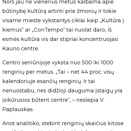
Nors jau ne vienerius metus kalbama apie
būtinybę kultūrą artinti prie žmonių ir tokie
visame mieste vykstantys ciklai kaip „Kultūra į
kiemus“ ar „ConTempo“ tai nuolat daro, iš
esmės kultūra vis dar stipriai koncentruojasi
Kauno centre.
Centro seniūnijoje vyksta nuo 500 iki 1000
renginių per metus. „Tai – net 44 proc. visų
kalendoriuje esančių renginių. Ir tai
nenuostabu, nes didžioji dauguma įstaigų yra
įsikūrusios būtent centre“, – neslepia V.
Paplauskas.
Anot analitiko, stebint renginių skaičius kitose