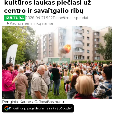
kultūros laukas plečiasi už
centro ir savaitgalio ribų
KULTŪRA
2026-04-21 9:12
Pranešimas spaudai
Kauno menininkų namai
Renginiai Kaune / G. Jovaišos nuotr.
Pridėti kaip pageidaujamą šaltinį „Google“