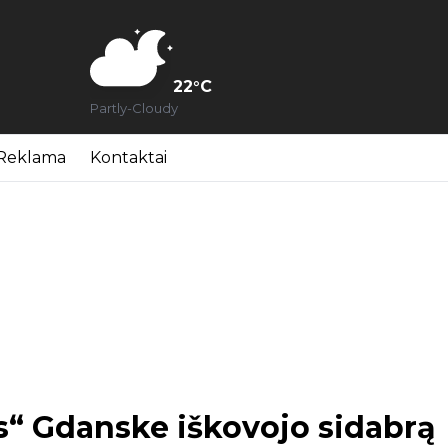
22
°C
Partly-Cloudy
Reklama
Kontaktai
s“ Gdanske iškovojo sidabrą