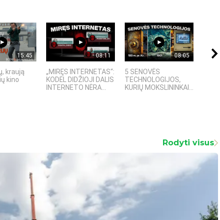
15:45
08:11
08:05
, kraują
„MIRĘS INTERNETAS“:
5 SENOVĖS
„Sost
ų kino
KODĖL DIDŽIOJI DALIS
TECHNOLOGIJOS,
įspū
INTERNETO NĖRA...
KURIŲ MOKSLININKAI...
fanta
Rodyti visus