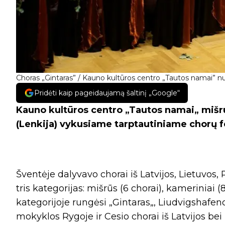
Choras „Gintaras” / Kauno kultūros centro „Tautos namai” nu
Pridėti kaip pageidaujamą šaltinį „Google“
Kauno kultūros centro „Tautos namai„ mišru
(Lenkija) vykusiame tarptautiniame chorų fe
Šventėje dalyvavo chorai iš Latvijos, Lietuvos, Ru
tris kategorijas: mišrūs (6 chorai), kameriniai (8
kategorijoje rungėsi „Gintaras„, Liudvigshafe
mokyklos Rygoje ir Cesio chorai iš Latvijos be