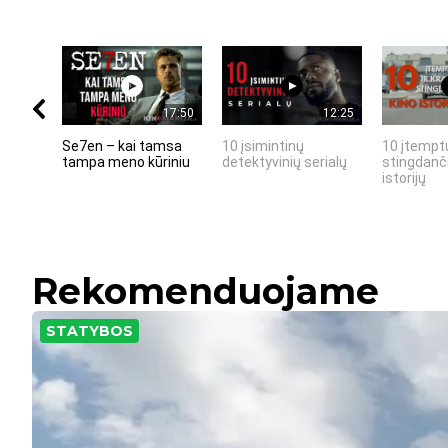
17:50
12:25
Se7en – kai tamsa
10 įsimintinų
10 įtemptų
tampa meno kūriniu
detektyvinių serialų
stingdanči
istorijų
Rekomenduojame
STATYBOS