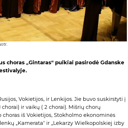
otr.
s choras „Gintaras“ puikiai pasirodė Gdanske
stivalyje.
sijos, Vokietijos, ir Lenkijos. Jie buvo suskirstyti į
 chorai) ir vaikų ( 2 chorai). Mišrių chorų
no choras iš Vokietijos, Stokholmo ekonominės
i lenkų „Kamerata“ ir „Lekarzy Wielkopolskiej izby