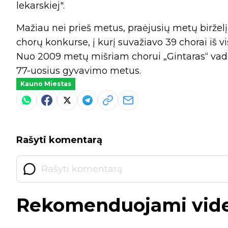
lekarskiej".
Mažiau nei prieš metus, praėjusių metų birže
chorų konkurse, į kurį suvažiavo 39 chorai iš vi
Nuo 2009 metų mišriam chorui „Gintaras“ vad
77-uosius gyvavimo metus.
Kauno Miestas
Rašyti komentarą
Rekomenduojami vid