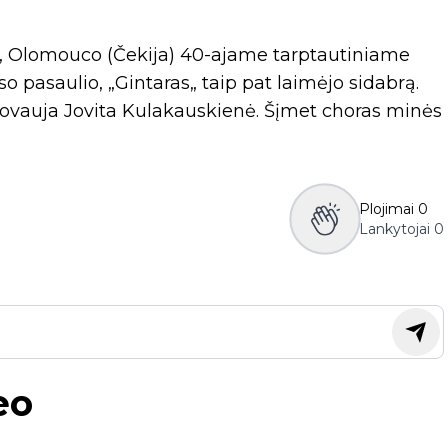
lį, Olomouco (Čekija) 40-ajame tarptautiniame
so pasaulio, „Gintaras„ taip pat laimėjo sidabrą.
ovauja Jovita Kulakauskienė. Šįmet choras minės
Plojimai
0
Lankytojai
0
eo