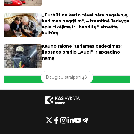
„Turbūt nė karto tėvai nėra pagalvoję,
kad mes negrįšim“, – tremtinė Jadvyga
apie tikėjimą ir „banditų“ atneštą
kultūrą
Kauno rajone įtariamas padegimas:
liepsnos prarijo „Audi“ ir apgadino
namą
Daugiau straipsnių