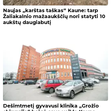
Naujas „karštas taškas“ Kaune: tarp
Žaliakalnio mažaaukščių nori statyti 10
aukštų daugiabutį
Dešimtmetį gyvavusi klinika „Grožio