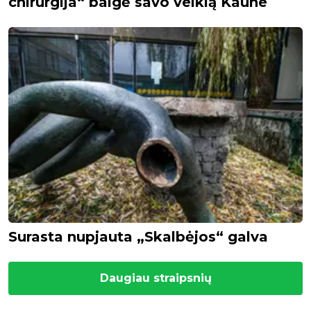
chirurgija“ baigė savo veiklą Kaune
Surasta nupjauta „Skalbėjos“ galva
Daugiau straipsnių