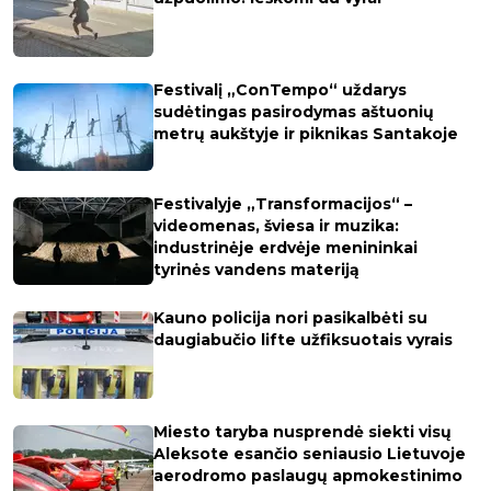
Festivalį „ConTempo“ uždarys
sudėtingas pasirodymas aštuonių
metrų aukštyje ir piknikas Santakoje
Festivalyje „Transformacijos“ –
videomenas, šviesa ir muzika:
industrinėje erdvėje menininkai
tyrinės vandens materiją
Kauno policija nori pasikalbėti su
daugiabučio lifte užfiksuotais vyrais
Miesto taryba nusprendė siekti visų
Aleksote esančio seniausio Lietuvoje
aerodromo paslaugų apmokestinimo