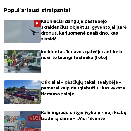
Populiariausi straipsniai
Kauniečiai danguje pastebėjo
skraidančius objektus: gyventojai įtarė
dronus, kariuomenė paaiškino, kas
skraidė
Incidentas Jonavos gatvėje: ant kelio
nuvirto brangi technika (foto)
Oficialiai – pėsčiųjų takai, realybėje –
pamatai kaip daugiabučiui: kas vyksta
Nemuno saloje
Kaliningrado srityje įvyko pirmoji Krabų
lazdelių diena – „Vici“ šventė