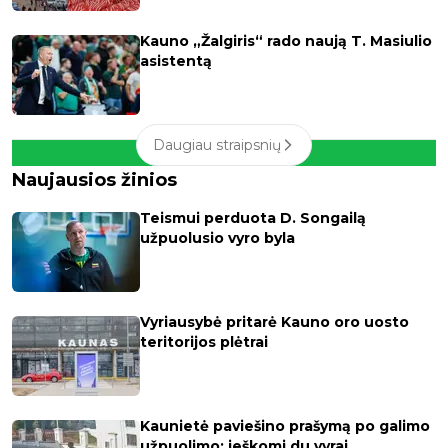
Kauno „Žalgiris“ rado naują T. Masiulio
asistentą
Daugiau straipsnių
Naujausios žinios
Teismui perduota D. Songailą
užpuolusio vyro byla
Vyriausybė pritarė Kauno oro uosto
teritorijos plėtrai
Kaunietė paviešino prašymą po galimo
užpuolimo: ieškomi du vyrai