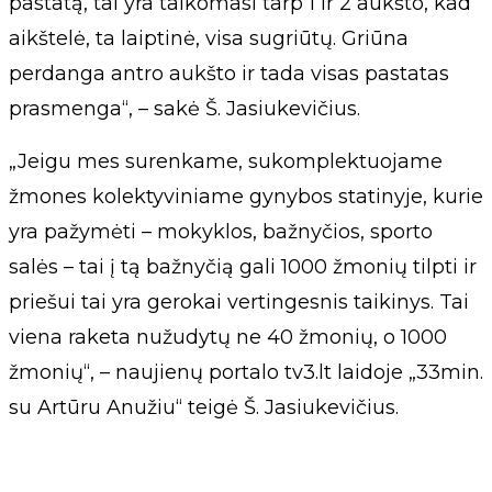
pastatą, tai yra taikomasi tarp 1 ir 2 aukšto, kad
aikštelė, ta laiptinė, visa sugriūtų. Griūna
perdanga antro aukšto ir tada visas pastatas
prasmenga“, – sakė Š. Jasiukevičius.
„Jeigu mes surenkame, sukomplektuojame
žmones kolektyviniame gynybos statinyje, kurie
yra pažymėti – mokyklos, bažnyčios, sporto
salės – tai į tą bažnyčią gali 1000 žmonių tilpti ir
priešui tai yra gerokai vertingesnis taikinys. Tai
viena raketa nužudytų ne 40 žmonių, o 1000
žmonių“, – naujienų portalo tv3.lt laidoje „33min.
su Artūru Anužiu“ teigė Š. Jasiukevičius.