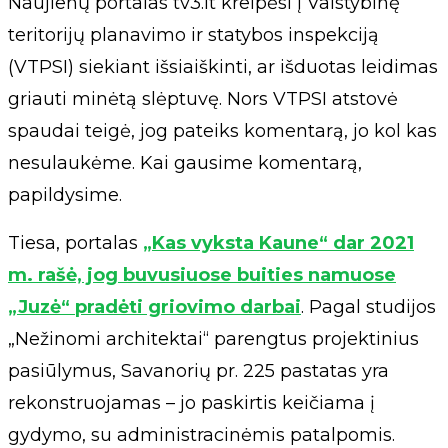
Naujienų portalas tv3.lt kreipėsi į Valstybinę
teritorijų planavimo ir statybos inspekciją
(VTPSI) siekiant išsiaiškinti, ar išduotas leidimas
griauti minėtą slėptuvę. Nors VTPSI atstovė
spaudai teigė, jog pateiks komentarą, jo kol kas
nesulaukėme. Kai gausime komentarą,
papildysime.
Tiesa, portalas
„Kas vyksta Kaune“ dar 2021
m. rašė, jog buvusiuose buities namuose
„Juzė“ pradėti griovimo darbai
. Pagal studijos
„Nežinomi architektai“ parengtus projektinius
pasiūlymus, Savanorių pr. 225 pastatas yra
rekonstruojamas – jo paskirtis keičiama į
gydymo, su administracinėmis patalpomis.