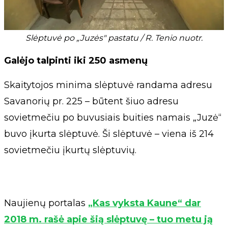
Slėptuvė po „Juzės" pastatu / R. Tenio nuotr.
Galėjo talpinti iki 250 asmenų
Skaitytojos minima slėptuvė randama adresu
Savanorių pr. 225 – būtent šiuo adresu
sovietmečiu po buvusiais buities namais „Juzė“
buvo įkurta slėptuvė. Ši slėptuvė – viena iš 214
sovietmečiu įkurtų slėptuvių.
Naujienų portalas
„Kas vyksta Kaune“ dar
2018 m. rašė apie šią slėptuvę – tuo metu ją