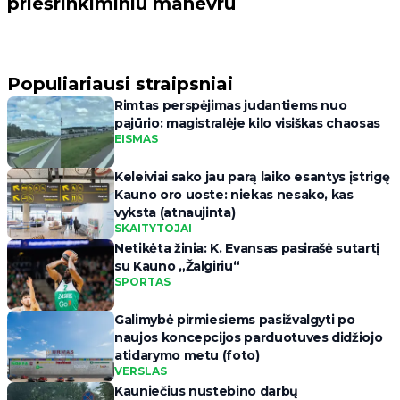
priešrinkiminiu manevru
Populiariausi straipsniai
Rimtas perspėjimas judantiems nuo
pajūrio: magistralėje kilo visiškas chaosas
EISMAS
Keleiviai sako jau parą laiko esantys įstrigę
Kauno oro uoste: niekas nesako, kas
vyksta (atnaujinta)
SKAITYTOJAI
Netikėta žinia: K. Evansas pasirašė sutartį
su Kauno „Žalgiriu“
SPORTAS
Galimybė pirmiesiems pasižvalgyti po
naujos koncepcijos parduotuves didžiojo
atidarymo metu (foto)
VERSLAS
Kauniečius nustebino darbų