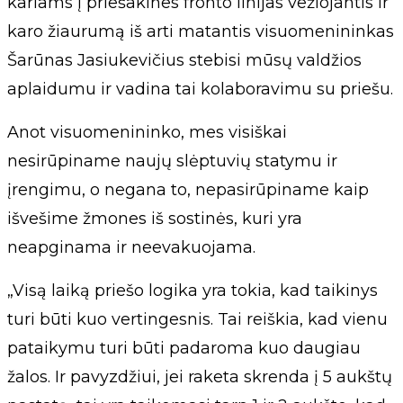
kariams į priešakines fronto linijas vežiojantis ir
karo žiaurumą iš arti matantis visuomenininkas
Šarūnas Jasiukevičius stebisi mūsų valdžios
aplaidumu ir vadina tai kolaboravimu su priešu.
Anot visuomenininko, mes visiškai
nesirūpiname naujų slėptuvių statymu ir
įrengimu, o negana to, nepasirūpiname kaip
išvešime žmones iš sostinės, kuri yra
neapginama ir neevakuojama.
„Visą laiką priešo logika yra tokia, kad taikinys
turi būti kuo vertingesnis. Tai reiškia, kad vienu
pataikymu turi būti padaroma kuo daugiau
žalos. Ir pavyzdžiui, jei raketa skrenda į 5 aukštų