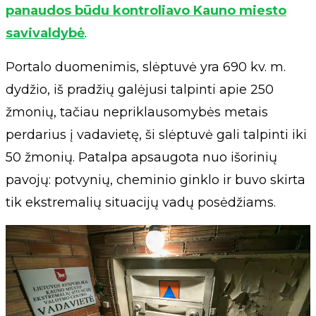
panaudos būdu kontroliavo Kauno miesto
savivaldybė
.
Portalo duomenimis, slėptuvė yra 690 kv. m.
dydžio, iš pradžių galėjusi talpinti apie 250
žmonių, tačiau nepriklausomybės metais
perdarius į vadavietę, ši slėptuvė gali talpinti iki
50 žmonių. Patalpa apsaugota nuo išorinių
pavojų: potvynių, cheminio ginklo ir buvo skirta
tik ekstremalių situacijų vadų posėdžiams.