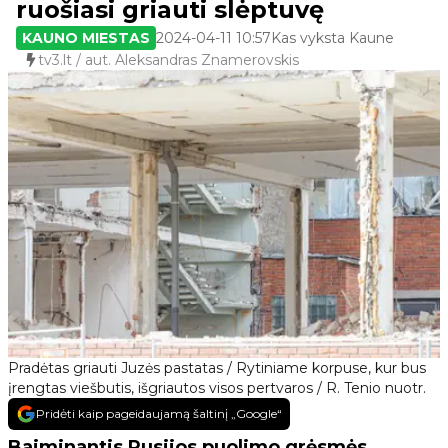
ruošiasi griauti slėptuvę
KAUNO MIESTAS
2024-04-11 10:57
Kas vyksta Kaune
tv3.lt / aut. Aleksandras Znamerovskis
Pradėtas griauti Juzės pastatas / Rytiniame korpuse, kur bus
įrengtas viešbutis, išgriautos visos pertvaros / R. Tenio nuotr.
Pridėti kaip pageidaujamą šaltinį „Google“
Baiminantis Rusijos puolimo grėsmės