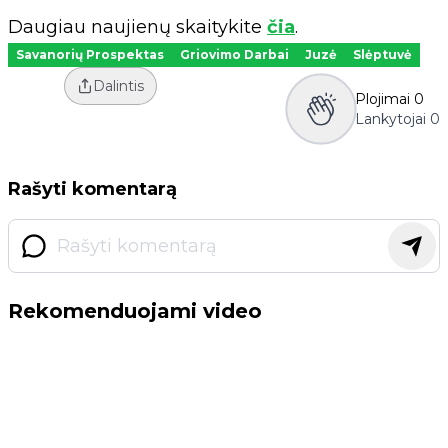
Daugiau naujienų skaitykite
čia
.
Savanorių Prospektas
Griovimo Darbai
Juzė
Slėptuvė
Dalintis
Plojimai
0
Lankytojai
0
Rašyti komentarą
Rekomenduojami video