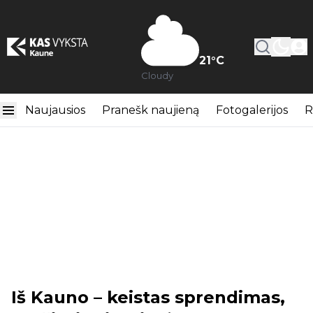
21
°C
Cloudy
Naujausios
Pranešk naujieną
Fotogalerijos
R
Iš Kauno – keistas sprendimas,