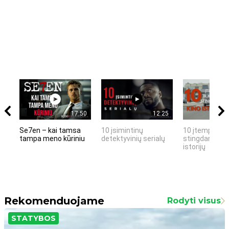
17:50
12:25
Se7en – kai tamsa
10 įsimintinų
10 įtemptų, k
tampa meno kūriniu
detektyvinių serialų
stingdančių k
istorijų
Rekomenduojame
Rodyti visus
STATYBOS