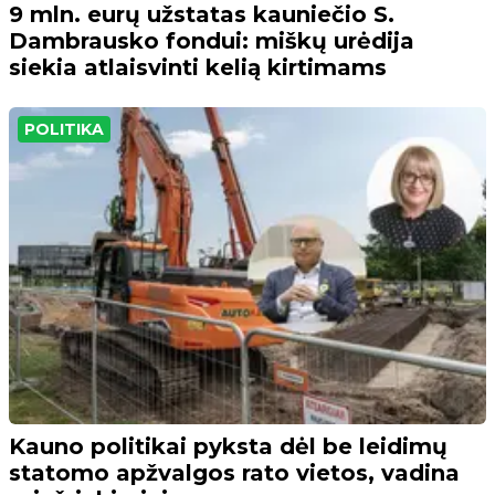
9 mln. eurų užstatas kauniečio S.
Dambrausko fondui: miškų urėdija
siekia atlaisvinti kelią kirtimams
POLITIKA
Kauno politikai pyksta dėl be leidimų
statomo apžvalgos rato vietos, vadina