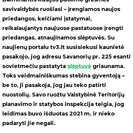
savivaldybės ruošiasi – įrengiamos naujos
priedangos, keičiami įstatymai,
reikalaujantys naujuose pastatuose įrengti
priedangas, atnaujinamos slėptuvės. Su
naujienų portalu tv3.lt susisiekusi kaunietė
pasakojo, jog adresu Savanorių pr. 225 esanti
sovietmečiu pastatyta
slėptuvė
griaunama.
Toks veidmainiškumas stebina gyventoją –
be to, ji pasakoja, jog jau teko patirti
nuostolių. Savo ruožtu Valstybinė Teritorijų
planavimo ir statybos inspekcija teigia, jog
leidimas buvo išduotas 2021 m. ir nieko
padaryti jie negali.