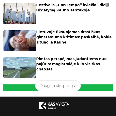
Festivalis „ConTempo“ kviečia į didįjį
uždarymą Kauno santakoje
Lietuvoje fiksuojamas drastiškas
gimstamumo kritimas: paskelbė, kokia
situacija Kaune
Rimtas perspėjimas judantiems nuo
pajūrio: magistralėje kilo visiškas
chaosas
Daugiau straipsnių