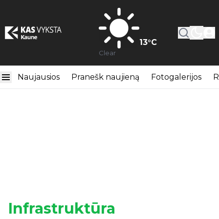
13
°C
Clear
Naujausios
Pranešk naujieną
Fotogalerijos
R
Infrastruktūra