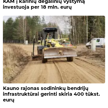
KAM į karinių degalinių vystymą
investuoja per 18 mln. eurų
Kauno rajonas sodininkų bendrijų
infrastruktūrai gerinti skiria 400 tūkst.
eurų