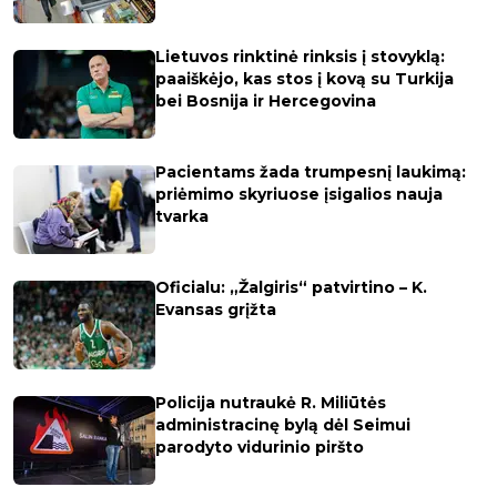
Lietuvos rinktinė rinksis į stovyklą:
paaiškėjo, kas stos į kovą su Turkija
bei Bosnija ir Hercegovina
Pacientams žada trumpesnį laukimą:
priėmimo skyriuose įsigalios nauja
tvarka
Oficialu: „Žalgiris“ patvirtino – K.
Evansas grįžta
Policija nutraukė R. Miliūtės
administracinę bylą dėl Seimui
parodyto vidurinio piršto