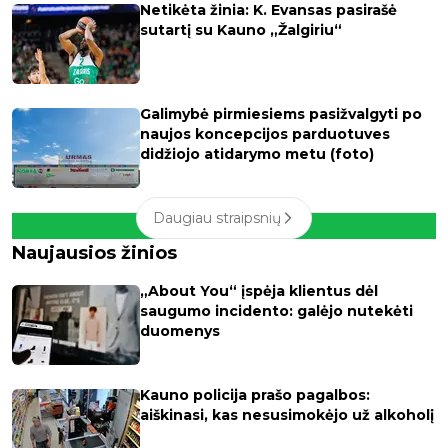
Netikėta žinia: K. Evansas pasirašė
sutartį su Kauno „Žalgiriu“
Galimybė pirmiesiems pasižvalgyti po
naujos koncepcijos parduotuves
didžiojo atidarymo metu (foto)
Daugiau straipsnių
Naujausios žinios
„About You“ įspėja klientus dėl
saugumo incidento: galėjo nutekėti
duomenys
Kauno policija prašo pagalbos:
aiškinasi, kas nesusimokėjo už alkoholį