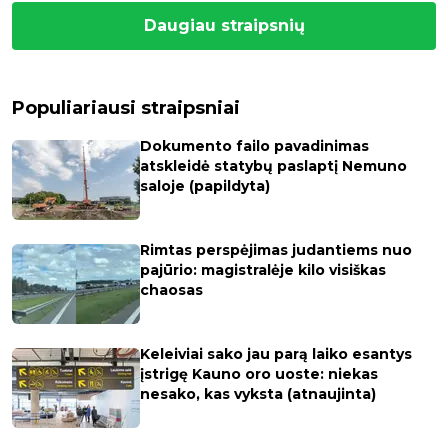
Daugiau straipsnių
Populiariausi straipsniai
Dokumento failo pavadinimas
atskleidė statybų paslaptį Nemuno
saloje (papildyta)
Rimtas perspėjimas judantiems nuo
pajūrio: magistralėje kilo visiškas
chaosas
Keleiviai sako jau parą laiko esantys
įstrigę Kauno oro uoste: niekas
nesako, kas vyksta (atnaujinta)