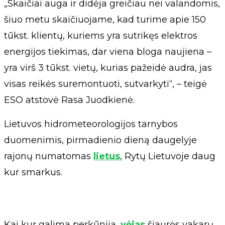
„Skaičiai auga ir didėja greičiau nei valandomis,
šiuo metu skaičiuojame, kad turime apie 150
tūkst. klientų, kuriems yra sutrikęs elektros
energijos tiekimas, dar viena bloga naujiena –
yra virš 3 tūkst. vietų, kurias pažeidė audra, jas
visas reikės suremontuoti, sutvarkyti“, – teigė
ESO atstovė Rasa Juodkienė.
Lietuvos hidrometeorologijos tarnybos
duomenimis, pirmadienio dieną daugelyje
rajonų numatomas
lietus
, Rytų Lietuvoje daug
kur smarkus.
Kai kur galima perkūnija,
vėjas
šiaurės vakarų,