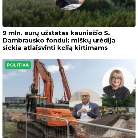
9 mln. eurų užstatas kauniečio S.
Dambrausko fondui: miškų urėdija
siekia atlaisvinti kelią kirtimams
POLITIKA