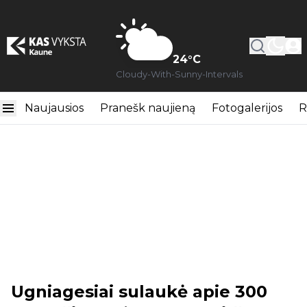
24
°C
Cloudy-With-Sunny-Intervals
Naujausios
Pranešk naujieną
Fotogalerijos
R
Ugniagesiai sulaukė apie 300