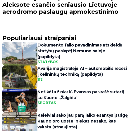
Aleksote esančio seniausio Lietuvoje
aerodromo paslaugų apmokestinimo
Populiariausi straipsniai
Dokumento failo pavadinimas atskleidė
statybų paslaptį Nemuno saloje
(papildyta)
STATYBOS
Avarija magistralėje A1 – automobilis rėžėsi
į kelininkų techniką (papildyta)
112
Netikėta žinia: K. Evansas pasirašė sutartį
su Kauno „Žalgiriu“
SPORTAS
Keleiviai sako jau parą laiko esantys įstrigę
Kauno oro uoste: niekas nesako, kas
vyksta (atnaujinta)