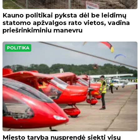
Kauno politikai pyksta dėl be leidimų
statomo apžvalgos rato vietos, vadina
priešrinkiminiu manevru
POLITIKA
Miesto taryba nusprendė siekti visų