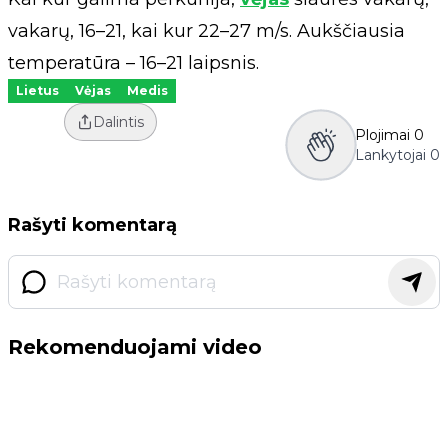
vakarų, 16–21, kai kur 22–27 m/s. Aukščiausia
temperatūra – 16–21 laipsnis.
Lietus
Vėjas
Medis
Dalintis
Plojimai
0
Lankytojai
0
Rašyti komentarą
Rekomenduojami video