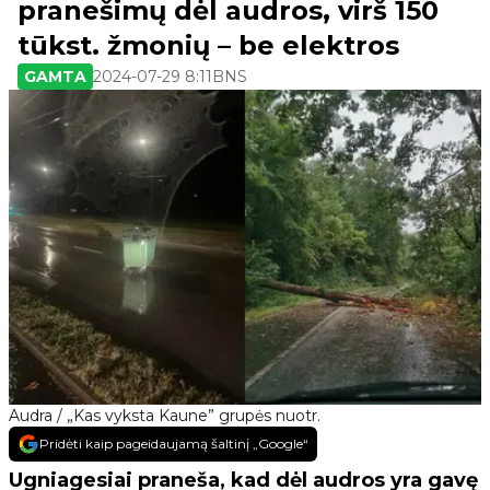
pranešimų dėl audros, virš 150
tūkst. žmonių – be elektros
GAMTA
2024-07-29 8:11
BNS
Audra / „Kas vyksta Kaune” grupės nuotr.
Pridėti kaip pageidaujamą šaltinį „Google“
Ugniagesiai praneša, kad dėl audros yra gavę