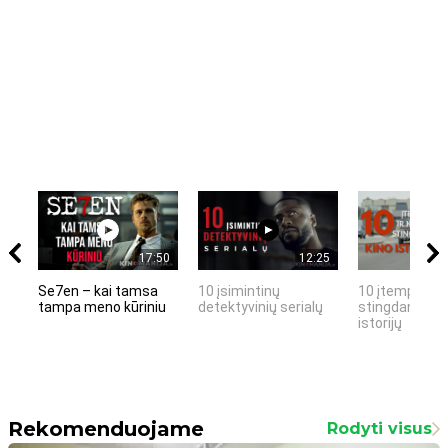
17:50
12:25
Se7en – kai tamsa
10 įsimintinų
10 įtemptų, k
tampa meno kūriniu
detektyvinių serialų
stingdančių k
istorijų
Rekomenduojame
Rodyti visus