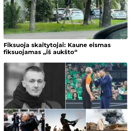
Fiksuoja skaitytojai: Kaune eismas
fiksuojamas „iš aukšto“