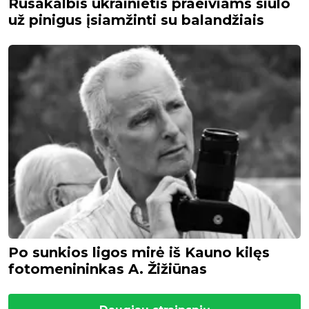
Rusakalbis ukrainietis praeiviams siūlo
už pinigus įsiamžinti su balandžiais
Po sunkios ligos mirė iš Kauno kilęs
fotomenininkas A. Žižiūnas