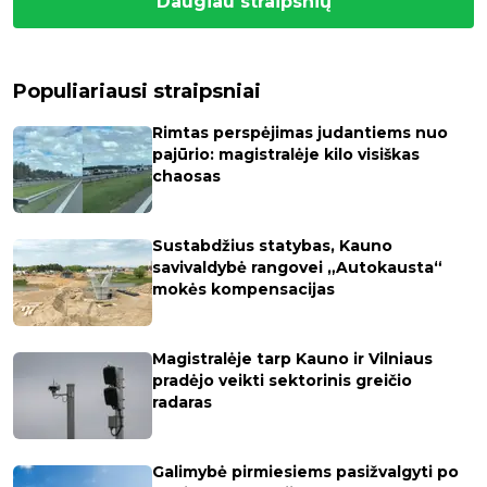
Daugiau straipsnių
Populiariausi straipsniai
Rimtas perspėjimas judantiems nuo
pajūrio: magistralėje kilo visiškas
chaosas
Sustabdžius statybas, Kauno
savivaldybė rangovei „Autokausta“
mokės kompensacijas
Magistralėje tarp Kauno ir Vilniaus
pradėjo veikti sektorinis greičio
radaras
Galimybė pirmiesiems pasižvalgyti po