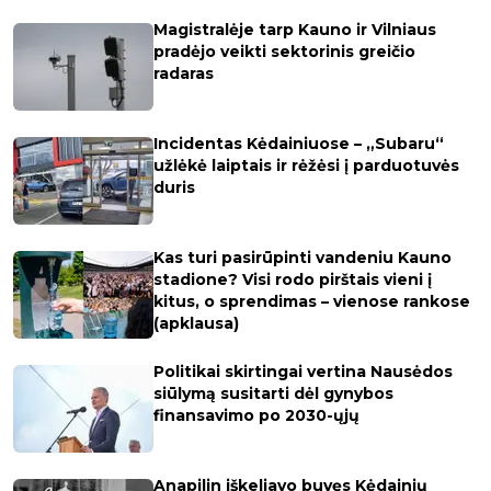
Magistralėje tarp Kauno ir Vilniaus
pradėjo veikti sektorinis greičio
radaras
Incidentas Kėdainiuose – „Subaru“
užlėkė laiptais ir rėžėsi į parduotuvės
duris
Kas turi pasirūpinti vandeniu Kauno
stadione? Visi rodo pirštais vieni į
kitus, o sprendimas – vienose rankose
(apklausa)
Politikai skirtingai vertina Nausėdos
siūlymą susitarti dėl gynybos
finansavimo po 2030-ųjų
Anapilin iškeliavo buvęs Kėdainių