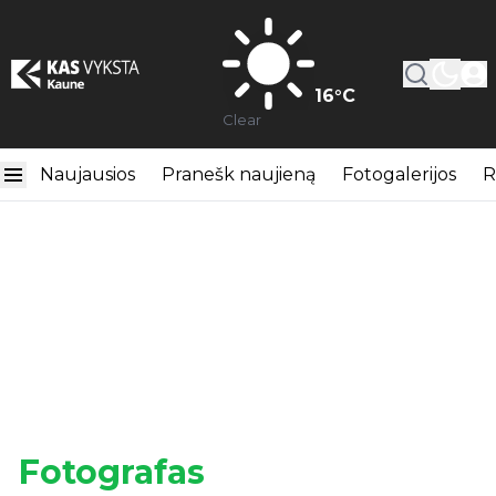
16
°C
Clear
Naujausios
Pranešk naujieną
Fotogalerijos
R
Fotografas