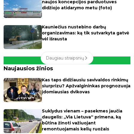
naujos koncepcijos parduotuves
didžiojo atidarymo metu (foto)
Kauniečius nustebino darbų
organizavimas: ką tik sutvarkyta gatvė
vėl išrausta
Daugiau straipsnių
Naujausios žinios
Kas taps didžiausiu savivaldos rinkimų
siurprizu? Apžvalgininkas prognozuoja
įdomiausias dvikovas
Suklydus vienam – pasekmes jaučia
daugelis: „Via Lietuva“ primena, ką
būtina žinoti važiuojant
remontuojamais kelių ruožais