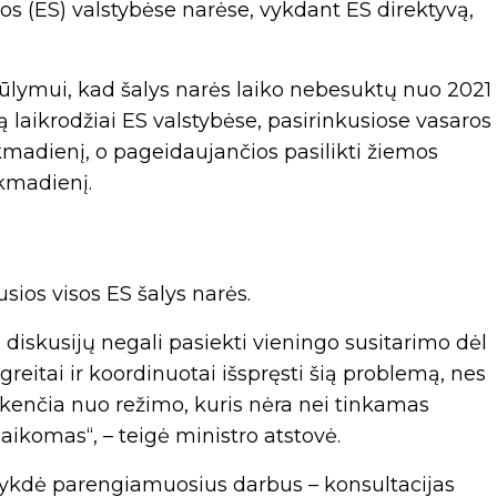
gos (ES) valstybėse narėse, vykdant ES direktyvą,
ūlymui, kad šalys narės laiko nebesuktų nuo 2021
 laikrodžiai ES valstybėse, pasirinkusiose vasaros
kmadienį, o pageidaujančios pasilikti žiemos
ekmadienį.
sios visos ES šalys narės.
iskusijų negali pasiekti vieningo susitarimo dėl
greitai ir koordinuotai išspręsti šią problemą, nes
s kenčia nuo režimo, kuris nėra nei tinkamas
ikomas“, – teigė ministro atstovė.
 įvykdė parengiamuosius darbus – konsultacijas