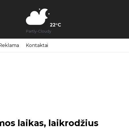
22
°C
Partly-Cloudy
Reklama
Kontaktai
mos laikas, laikrodžius