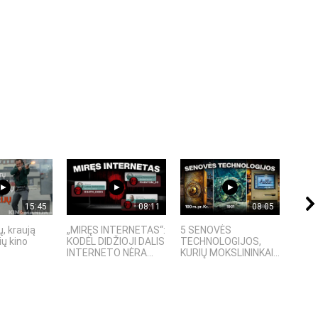
15:45
08:11
08:05
, kraują
„MIRĘS INTERNETAS“:
5 SENOVĖS
„Sost
ų kino
KODĖL DIDŽIOJI DALIS
TECHNOLOGIJOS,
įspū
INTERNETO NĖRA...
KURIŲ MOKSLININKAI...
fanta