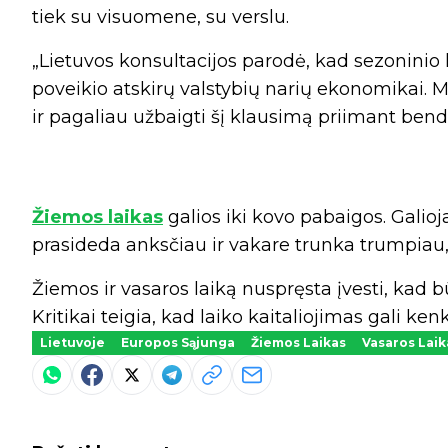
tiek su visuomene, su verslu.
„Lietuvos konsultacijos parodė, kad sezonini
poveikio atskirų valstybių narių ekonomikai. 
ir pagaliau užbaigti šį klausimą priimant bendr
Žiemos laikas
galios iki kovo pabaigos. Galioj
prasideda anksčiau ir vakare trunka trumpiau, 
Žiemos ir vasaros laiką nuspręsta įvesti, kad
Kritikai teigia, kad laiko kaitaliojimas gali kenk
Lietuvoje
Europos Sąjunga
Žiemos Laikas
Vasaros Laik