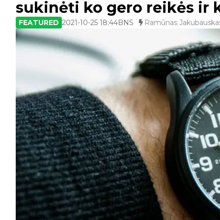
sukinėti ko gero reikės ir 
FEATURED
2021-10-25 18:44
BNS
Ramūnas Jakubauska