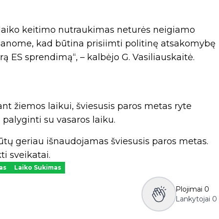
o laiko keitimo nutraukimas neturės neigiamo
Manome, kad būtina prisiimti politinę atsakomybę
ą ES sprendimą“, – kalbėjo G. Vasiliauskaitė.
ant žiemos laikui, šviesusis paros metas ryte
palyginti su vasaros laiku.
 būtų geriau išnaudojamas šviesusis paros metas.
ti sveikatai.
as
Laiko Sukimas
Plojimai
0
Lankytojai
0