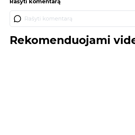
Rašyti komentarą
Rekomenduojami vid