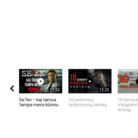
17:50
12:25
Se7en – kai tamsa
10 įsimintinų
10 įtemptų
tampa meno kūriniu
detektyvinių serialų
stingdanči
istorijų