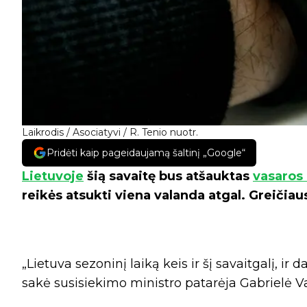
Laikrodis / Asociatyvi / R. Tenio nuotr.
Pridėti kaip pageidaujamą šaltinį „Google“
Lietuvoje
šią savaitę bus atšauktas
vasaros 
reikės atsukti viena valanda atgal. Greičiaus
„Lietuva sezoninį laiką keis ir šį savaitgalį, ir 
sakė susisiekimo ministro patarėja Gabrielė Va