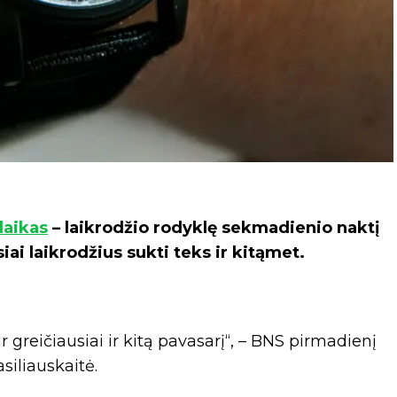
laikas
– laikrodžio rodyklę sekmadienio naktį
iai laikrodžius sukti teks ir kitąmet.
dar greičiausiai ir kitą pavasarį“, – BNS pirmadienį
siliauskaitė.