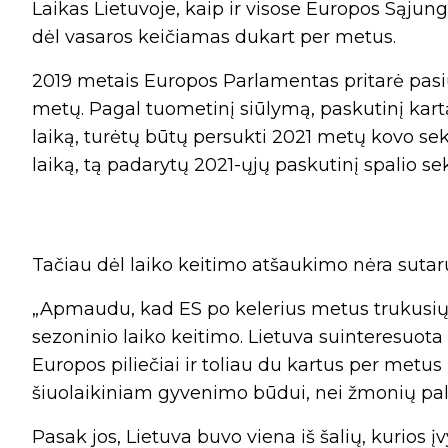
Laikas Lietuvoje, kaip ir visose Europos Sąjun
dėl vasaros keičiamas dukart per metus.
2019 metais Europos Parlamentas pritarė pasi
metų. Pagal tuometinį siūlymą, paskutinį kartą
laiką, turėtų būtų persukti 2021 metų kovo se
laiką, tą padarytų 2021-ųjų paskutinį spalio s
Tačiau dėl laiko keitimo atšaukimo nėra sutaru
„Apmaudu, kad ES po kelerius metus trukusių d
sezoninio laiko keitimo. Lietuva suinteresuota 
Europos piliečiai ir toliau du kartus per metu
šiuolaikiniam gyvenimo būdui, nei žmonių pala
Pasak jos, Lietuva buvo viena iš šalių, kurios