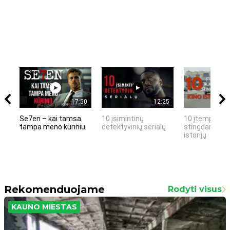
17:50
12:25
Se7en – kai tamsa
10 įsimintinų
10 įtemptų, k
tampa meno kūriniu
detektyvinių serialų
stingdančių k
istorijų
Rekomenduojame
Rodyti visus
KAUNO MIESTAS