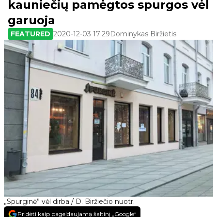
kauniečių pamėgtos spurgos vėl
garuoja
FEATURED
2020-12-03 17:29
Dominykas Biržietis
„Spurginė” vėl dirba / D. Biržiečio nuotr.
Pridėti kaip pageidaujamą šaltinį „Google“