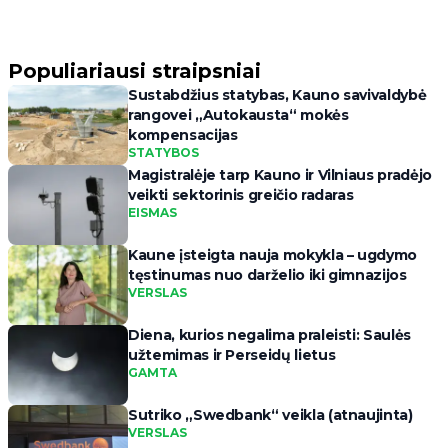
Populiariausi straipsniai
Sustabdžius statybas, Kauno savivaldybė
rangovei „Autokausta“ mokės
kompensacijas
STATYBOS
Magistralėje tarp Kauno ir Vilniaus pradėjo
veikti sektorinis greičio radaras
EISMAS
Kaune įsteigta nauja mokykla – ugdymo
tęstinumas nuo darželio iki gimnazijos
VERSLAS
Diena, kurios negalima praleisti: Saulės
užtemimas ir Perseidų lietus
GAMTA
Sutriko „Swedbank“ veikla (atnaujinta)
VERSLAS