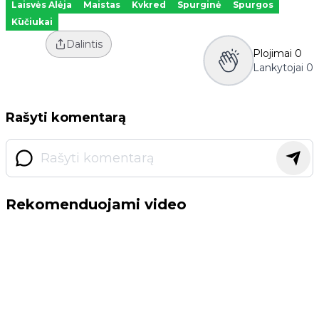
Laisvės Alėja
Maistas
Kvkred
Spurginė
Spurgos
Kūčiukai
Dalintis
Plojimai
0
Lankytojai
0
Rašyti komentarą
Rekomenduojami video