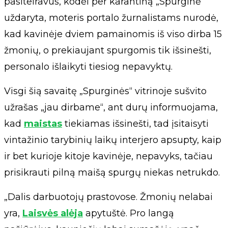
pasiteiravus, kodėl per karantiną „Spurginė“
uždaryta, moteris portalo žurnalistams nurodė,
kad kavinėje dviem pamainomis iš viso dirba 15
žmonių, o prekiaujant spurgomis tik išsinešti,
personalo išlaikyti tiesiog nepavyktų.
Visgi šią savaitę „Spurginės“ vitrinoje sušvito
užrašas „jau dirbame“, ant durų informuojama,
kad
maistas
tiekiamas išsinešti, tad įsitaisyti
vintažinio tarybinių laikų interjero apsupty, kaip
ir bet kurioje kitoje kavinėje, nepavyks, tačiau
prisikrauti pilną maišą spurgų niekas netrukdo.
„Dalis darbuotojų prastovose. Žmonių nelabai
yra,
Laisvės alėja
apytuštė. Pro langą