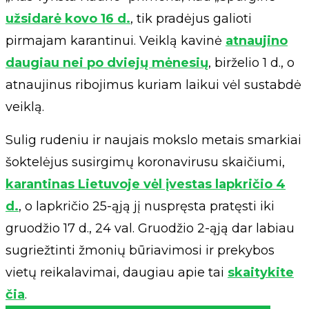
užsidarė kovo 16 d.
, tik pradėjus galioti
pirmajam karantinui. Veiklą kavinė
atnaujino
daugiau nei po dviejų mėnesių
, birželio 1 d., o
atnaujinus ribojimus kuriam laikui vėl sustabdė
veiklą.
Sulig rudeniu ir naujais mokslo metais smarkiai
šoktelėjus susirgimų koronavirusu skaičiumi,
karantinas Lietuvoje vėl įvestas lapkričio 4
d.
, o lapkričio 25-ąją jį nuspręsta pratęsti iki
gruodžio 17 d., 24 val. Gruodžio 2-ąją dar labiau
sugriežtinti žmonių būriavimosi ir prekybos
vietų reikalavimai, daugiau apie tai
skaitykite
čia
.