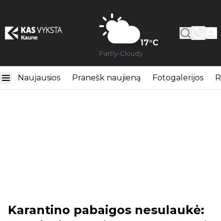
17
°C
Partly-Cloudy
Naujausios
Pranešk naujieną
Fotogalerijos
R
Karantino pabaigos nesulaukė: