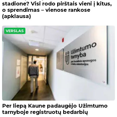
stadione? Visi rodo pirštais vieni į kitus,
o sprendimas – vienose rankose
(apklausa)
VERSLAS
Per liepą Kaune padaugėjo Užimtumo
tarnyboje registruotų bedarbių