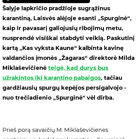
Šalyje lapkričio pradžioje sugrąžinus
karantiną, Laisvės alėjoje esanti „Spurginė“,
kaip ir pavasarį galiojusių ribojimų metu,
nusprendė visiškai stabdyti veiklą. Paskutinį
kartą „Kas vyksta Kaune“ kalbinta kavinę
valdančios įmonės „Žagaras“ direktorė Milda
Miklaševičienė
teigė, kad durys bus
užrakintos iki karantino pabaigos
, tačiau
gardžiausių spurgų kepėjos persigalvojo -
nuo trečiadienio „Spurginė“ vėl dirba.
Prieš porą savaičių M. Miklaševičienės