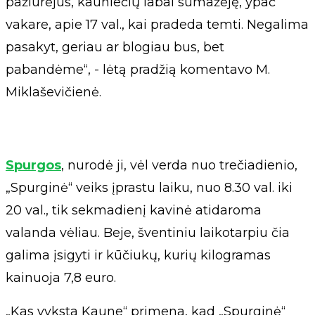
pažiūrėjus, kauniečių labai sumažėję, ypač
vakare, apie 17 val., kai pradeda temti. Negalima
pasakyt, geriau ar blogiau bus, bet
pabandėme“, - lėtą pradžią komentavo M.
Miklaševičienė.
Spurgos
, nurodė ji, vėl verda nuo trečiadienio,
„Spurginė“ veiks įprastu laiku, nuo 8.30 val. iki
20 val., tik sekmadienį kavinė atidaroma
valanda vėliau. Beje, šventiniu laikotarpiu čia
galima įsigyti ir kūčiukų, kurių kilogramas
kainuoja 7,8 euro.
„Kas vyksta Kaune“ primena, kad „Spurginė“