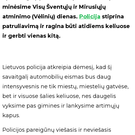
minėsime Visų Šventųjų ir Mirusiųjų
atminimo (Vėlinių) dienas.
Policija
stiprina
patruliavimą ir ragina būti atidiems keliuose
ir gerbti vienas kitą.
Lietuvos policija atkreipia dėmesį, kad šį
savaitgalį automobilių eismas bus daug
intensyvesnis ne tik miestų, miestelių gatvėse,
bet ir visuose šalies keliuose, nes daugelis
vyksime pas gimines ir lankysime artimųjų
kapus.
Policijos pareigūnų viešasis ir neviešasis