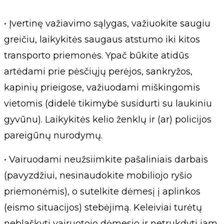
• Įvertinę važiavimo sąlygas, važiuokite saugiu
greičiu, laikykitės saugaus atstumo iki kitos
transporto priemonės. Ypač būkite atidūs
artėdami prie pėsčiųjų perėjos, sankryžos,
kapinių prieigose, važiuodami miškingomis
vietomis (didelė tikimybė susidurti su laukiniu
gyvūnu). Laikykitės kelio ženklų ir (ar) policijos
pareigūnų nurodymų.
• Vairuodami neužsiimkite pašaliniais darbais
(pavyzdžiui, nesinaudokite mobiliojo ryšio
priemonėmis), o sutelkite dėmesį į aplinkos
(eismo situacijos) stebėjimą. Keleiviai turėtų
neblaškyti vairuotojo dėmesio ir netrukdyti jam