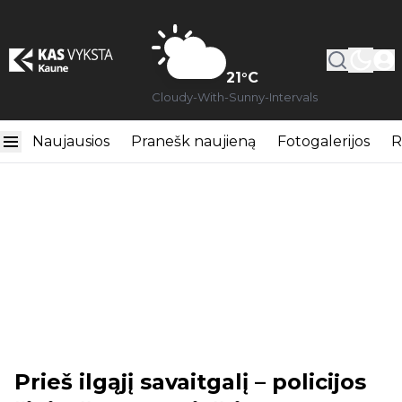
21
°C
Cloudy-With-Sunny-Intervals
Naujausios
Pranešk naujieną
Fotogalerijos
R
Prieš ilgąjį savaitgalį – policijos