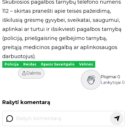
Skubiosios pagalbos tarnybų telefono numeris
112 – skirtas pranešti apie teisės pažeidimą,
iškilusią grėsmę gyvybei, sveikatai, saugumui,
aplinkai ar turtui ir išsikviesti pagalbos tarnybą
(policiją, priešgaisrinę gelbėjimo tarnybą,
greitąją medicinos pagalbą ar aplinkosaugos
darbuotojus).
Policija
Reidas
Ilgasis Savaitgalis
Vėlinės
Dalintis
Plojimai
0
Lankytojai
0
Rašyti komentarą