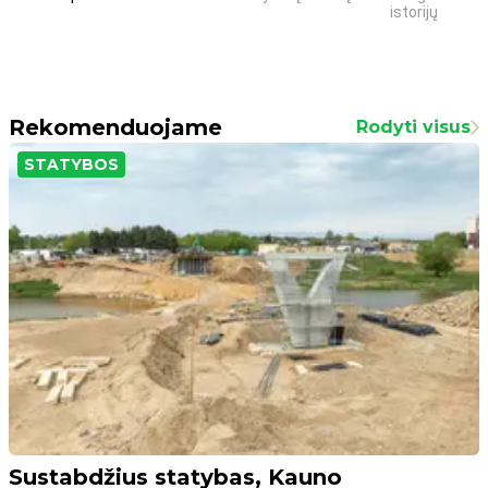
istorijų
Rekomenduojame
Rodyti visus
STATYBOS
Sustabdžius statybas, Kauno