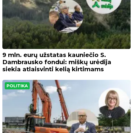
9 mln. eurų užstatas kauniečio S.
Dambrausko fondui: miškų urėdija
siekia atlaisvinti kelią kirtimams
POLITIKA