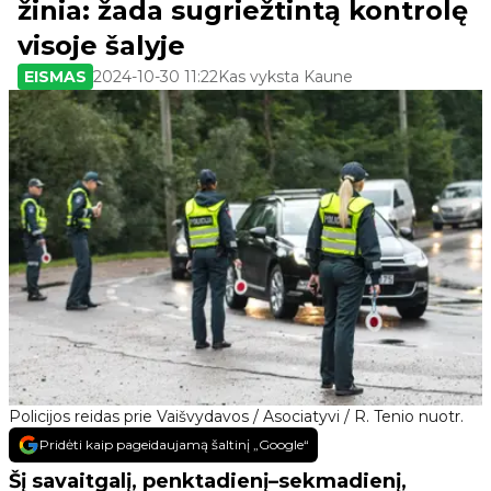
žinia: žada sugriežtintą kontrolę
visoje šalyje
EISMAS
2024-10-30 11:22
Kas vyksta Kaune
Policijos reidas prie Vaišvydavos / Asociatyvi / R. Tenio nuotr.
Pridėti kaip pageidaujamą šaltinį „Google“
Šį savaitgalį, penktadienį–sekmadienį,