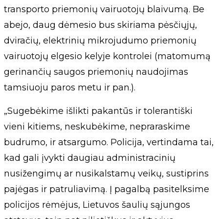
transporto priemonių vairuotojų blaivumą. Be
abejo, daug dėmesio bus skiriama pėsčiųjų,
dviračių, elektrinių mikrojudumo priemonių
vairuotojų elgesio kelyje kontrolei (matomumą
gerinančių saugos priemonių naudojimas
tamsiuoju paros metu ir pan.).
„Sugebėkime išlikti pakantūs ir tolerantiški
vieni kitiems, neskubėkime, nepraraskime
budrumo, ir atsargumo. Policija, vertindama tai,
kad gali įvykti daugiau administracinių
nusižengimų ar nusikalstamų veikų, sustiprins
pajėgas ir patruliavimą. Į pagalbą pasitelksime
policijos rėmėjus, Lietuvos šaulių sąjungos