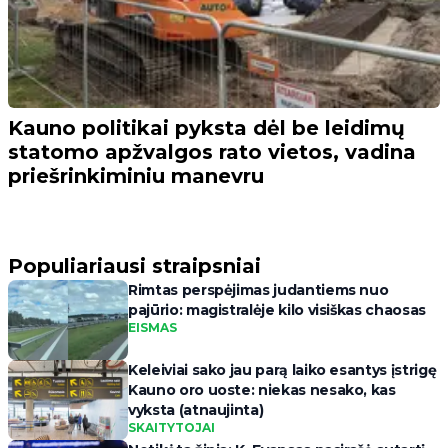
Kauno politikai pyksta dėl be leidimų
statomo apžvalgos rato vietos, vadina
priešrinkiminiu manevru
Populiariausi straipsniai
Rimtas perspėjimas judantiems nuo
pajūrio: magistralėje kilo visiškas chaosas
EISMAS
Keleiviai sako jau parą laiko esantys įstrigę
Kauno oro uoste: niekas nesako, kas
vyksta (atnaujinta)
SKAITYTOJAI