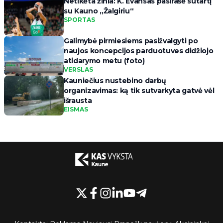
Netikėta žinia: K. Evansas pasirašė sutartį
su Kauno „Žalgiriu“
SPORTAS
Galimybė pirmiesiems pasižvalgyti po
naujos koncepcijos parduotuves didžiojo
atidarymo metu (foto)
VERSLAS
Kauniečius nustebino darbų
organizavimas: ką tik sutvarkyta gatvė vėl
išrausta
EISMAS