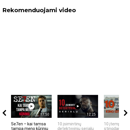
Rekomenduojami video
17:50
12:25
Se7en – kai tamsa
10 įsimintinų
10 įtemptų, k
tampa meno kūriniu
detektyvinių serialų
stingdančių k