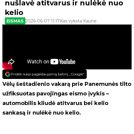
nušlavė atitvarus ir nulėkė nuo
kelio
EISMAS
2026-06-07 11:17
Kas vyksta Kaune
Pridėti kaip pageidaujamą šaltinį „Google“
Vėlų šeštadienio vakarą prie Panemunės tilto
užfiksuotas pavojingas eismo įvykis –
automobilis kliudė atitvarus bei kelio
sankasą ir nulėkė nuo kelio.