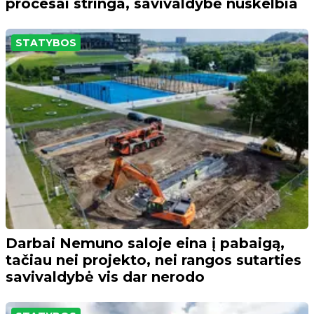
procesai stringa, savivaldybė nuskelbia
STATYBOS
Darbai Nemuno saloje eina į pabaigą,
tačiau nei projekto, nei rangos sutarties
savivaldybė vis dar nerodo