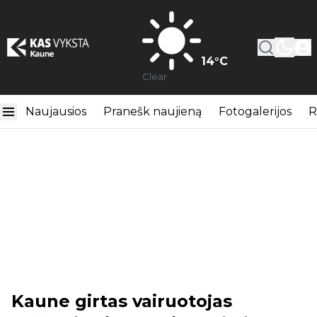
14
°C
Clear
Naujausios
Pranešk naujieną
Fotogalerijos
R
Kaune girtas vairuotojas