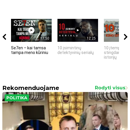
17:50
12:25
Se7en – kai tamsa
10 įsimintinų
10 įtemptų, k
tampa meno kūriniu
detektyvinių serialų
stingdančių k
istorijų
Rekomenduojame
Rodyti visus
POLITIKA