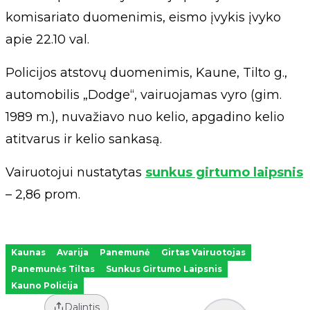
komisariato duomenimis, eismo įvykis įvyko
apie 22.10 val.
Policijos atstovų duomenimis, Kaune, Tilto g.,
automobilis „Dodge“, vairuojamas vyro (gim.
1989 m.), nuvažiavo nuo kelio, apgadino kelio
atitvarus ir kelio sankasą.
Vairuotojui nustatytas
sunkus girtumo laipsnis
– 2,86 prom.
Kaunas
Avarija
Panemunė
Girtas Vairuotojas
Panemunės Tiltas
Sunkus Girtumo Laipsnis
Kauno Policija
Dalintis