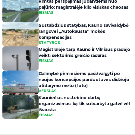
Rimtas perspėjimas judantiems nuo
pajūrio: magistralėje kilo visiškas chaosas
EISMAS
Sustabdžius statybas, Kauno savivaldybė
rangovei „Autokausta“ mokės
kompensacijas
STATYBOS
Magistralėje tarp Kauno ir Vilniaus pradėjo
veikti sektorinis greičio radaras
EISMAS
Galimybė pirmiesiems pasižvalgyti po
naujos koncepcijos parduotuves didžiojo
atidarymo metu (foto)
VERSLAS
Kauniečius nustebino darbų
organizavimas: ką tik sutvarkyta gatvė vėl
išrausta
EISMAS