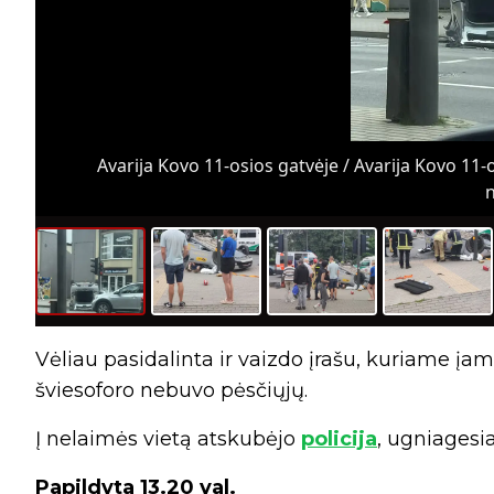
Avarija Kovo 11-osios gatvėje / Avarija Kovo 11-
n
Vėliau pasidalinta ir vaizdo įrašu, kuriame į
šviesoforo nebuvo pėsčiųjų.
Į nelaimės vietą atskubėjo
policija
, ugniagesia
Papildyta 13.20 val.