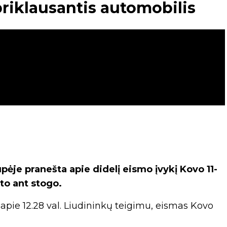
priklausantis automobilis
ėje pranešta apie didelį eismo įvykį Kovo 11-
to ant stogo.
pie 12.28 val. Liudininkų teigimu, eismas Kovo