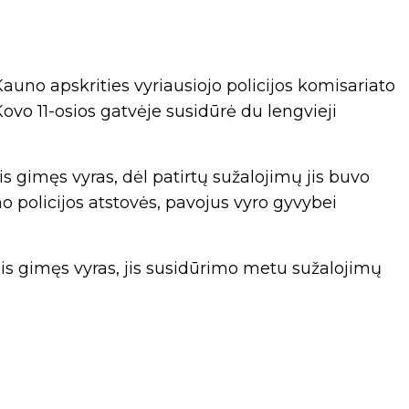
uno apskrities vyriausiojo policijos komisariato
ovo 11-osios gatvėje susidūrė du lengvieji
 gimęs vyras, dėl patirtų sužalojimų jis buvo
o policijos atstovės, pavojus vyro gyvybei
ais gimęs vyras, jis susidūrimo metu sužalojimų