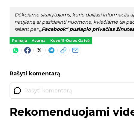
Dėkojame skaitytojams, kurie dalijasi informacija api
naujieną ar pasidalinti nuomone, kviečiame tai pad
rašant per
„Facebook“ puslapio privačias žinute
Policija
Avarija
Kovo 11-Osios Gatvė
Rašyti komentarą
Rekomenduojami vid