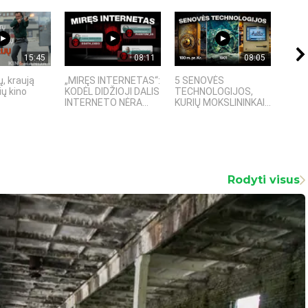
15:45
08:11
08:05
, kraują
„MIRĘS INTERNETAS“:
5 SENOVĖS
„Sost
ų kino
KODĖL DIDŽIOJI DALIS
TECHNOLOGIJOS,
įspū
INTERNETO NĖRA...
KURIŲ MOKSLININKAI...
fanta
Rodyti visus