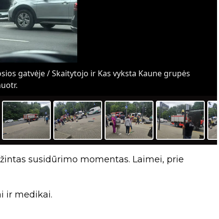
osios gatvėje / Skaitytojo ir Kas vyksta Kaune grupės
uotr.
amžintas susidūrimo momentas. Laimei, prie
i ir medikai.