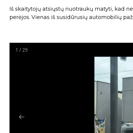
Iš skaitytojų atsiųstų nuotraukų matyti, kad 
perėjos. Vienas iš susidūrusių automobilių paž
1
/
29