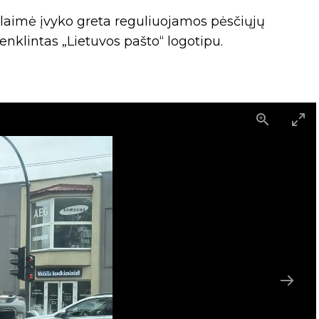
nelaimė įvyko greta reguliuojamos pėsčiųjų
enklintas „Lietuvos pašto“ logotipu.