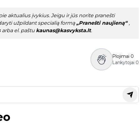
e aktualius įvykius. Jeigu ir jūs norite pranešti
aryti užpildant specialią formą
„Pranešti naujieną“
,
s
arba el. paštu
kaunas@kasvyksta.lt
.
Plojimai
0
Lankytojai
0
eo