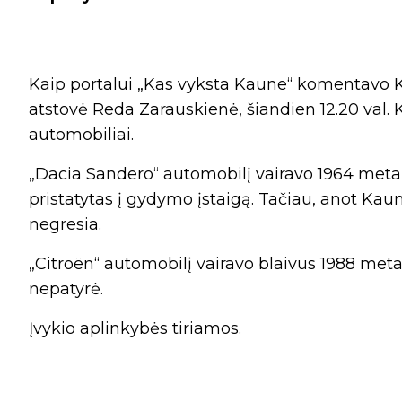
Kaip portalui „Kas vyksta Kaune“ komentavo Ka
atstovė Reda Zarauskienė, šiandien 12.20 val. K
automobiliai.
„Dacia Sandero“ automobilį vairavo 1964 metais
pristatytas į gydymo įstaigą. Tačiau, anot Kaun
negresia.
„Citroën“ automobilį vairavo blaivus 1988 met
nepatyrė.
Įvykio aplinkybės tiriamos.