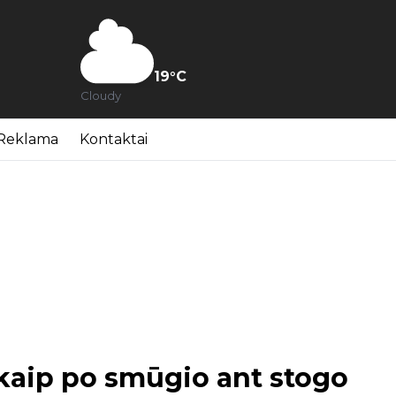
19
°C
Cloudy
Reklama
Kontaktai
 kaip po smūgio ant stogo