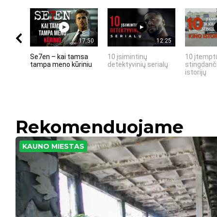
17:50
12:25
Se7en – kai tamsa
10 įsimintinų
10 įtemptų
tampa meno kūriniu
detektyvinių serialų
stingdanči
istorijų
Rekomenduojame
KAUNO MIESTAS