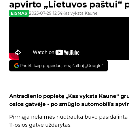
apvirto „Lietuvos paštui“ 
EISMAS
2025-07-29 12:54
Kas vyksta Kaune
Pridėti kaip pageidaujamą šaltinį „Google“
Antradienio popietę „Kas vyksta Kaune“ grup
osios gatvėje - po smūgio automobilis apvir
Pirmąja nelaimės nuotrauka buvo pasidalinta a
11-osios gatve uždarytas.