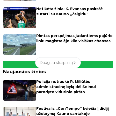
Netikėta žinia: K. Evansas pasirašė
sutartį su Kauno „Žalgiriu“
Rimtas perspėjimas judantiems pajūrio
link: magistralėje kilo visiškas chaosas
Daugiau straipsnių
Naujausios žinios
Policija nutraukė R. Miliūtės
administracinę bylą dėl Seimui
parodyto vidurinio piršto
Festivalis „ConTempo“ kviečia į didįjį
uždarymą Kauno santakoje