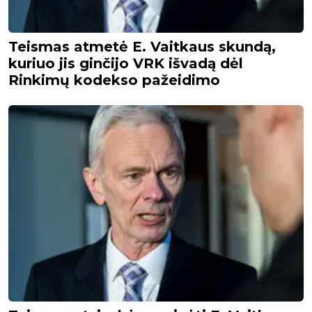
Teismas atmetė E. Vaitkaus skundą,
kuriuo jis ginčijo VRK išvadą dėl
Rinkimų kodekso pažeidimo