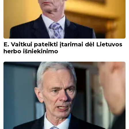
E. Vaitkui pateikti įtarimai dėl Lietuvos
herbo išniekinimo