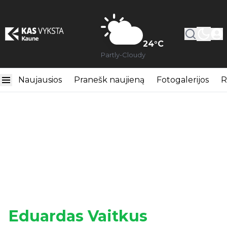
24
°C
Partly-Cloudy
Naujausios
Pranešk naujieną
Fotogalerijos
R
Eduardas Vaitkus