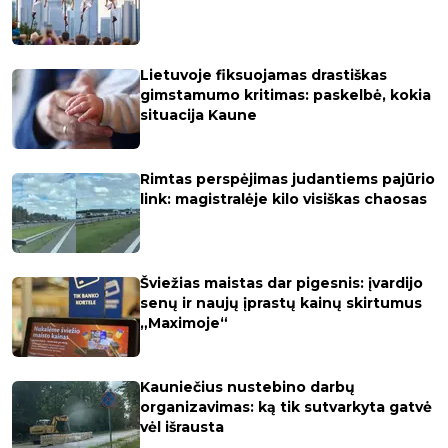
Lietuvoje fiksuojamas drastiškas
gimstamumo kritimas: paskelbė, kokia
situacija Kaune
Rimtas perspėjimas judantiems pajūrio
link: magistralėje kilo visiškas chaosas
Šviežias maistas dar pigesnis: įvardijo
senų ir naujų įprastų kainų skirtumus
„Maximoje“
Kauniečius nustebino darbų
organizavimas: ką tik sutvarkyta gatvė
vėl išrausta