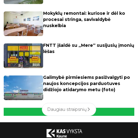
Mokyklų remontai: kuriose ir dėl ko
procesai stringa, savivaldybė
nuskelbia
FNTT įšaldė su „Mere“ susijusių įmonių
lėšas
Galimybė pirmiesiems pasižvalgyti po
naujos koncepcijos parduotuves
didžiojo atidarymo metu (foto)
Daugiau straipsnių