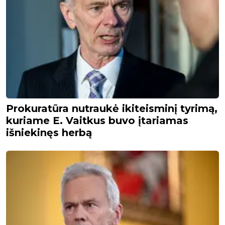
Prokuratūra nutraukė ikiteisminį tyrimą,
kuriame E. Vaitkus buvo įtariamas
išniekinęs herbą