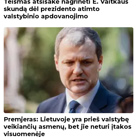
Teismas atsisakė nagrinėti E. Vaitkaus
skundą dėl prezidento atimto
valstybinio apdovanojimo
Premjeras: Lietuvoje yra prieš valstybę
veikiančių asmenų, bet jie neturi įtakos
visuomenėje