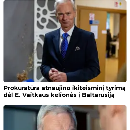
Prokuratūra atnaujino ikiteisminį tyrimą
dėl E. Vaitkaus kelionės į Baltarusiją