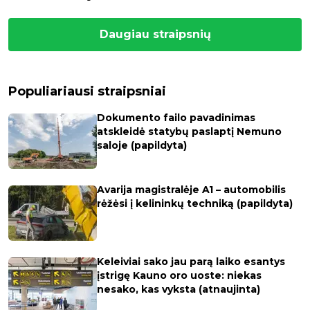
Daugiau straipsnių
Populiariausi straipsniai
Dokumento failo pavadinimas
atskleidė statybų paslaptį Nemuno
saloje (papildyta)
Avarija magistralėje A1 – automobilis
rėžėsi į kelininkų techniką (papildyta)
Keleiviai sako jau parą laiko esantys
įstrigę Kauno oro uoste: niekas
nesako, kas vyksta (atnaujinta)