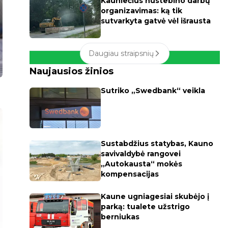
Kauniečius nustebino darbų
organizavimas: ką tik
sutvarkyta gatvė vėl išrausta
Daugiau straipsnių
Naujausios žinios
Sutriko „Swedbank“ veikla
Sustabdžius statybas, Kauno
savivaldybė rangovei
„Autokausta“ mokės
kompensacijas
Kaune ugniagesiai skubėjo į
parką: tualete užstrigo
berniukas