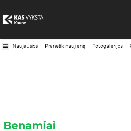
Naujausios
Pranešk naujieną
Fotogalerijos
Benamiai