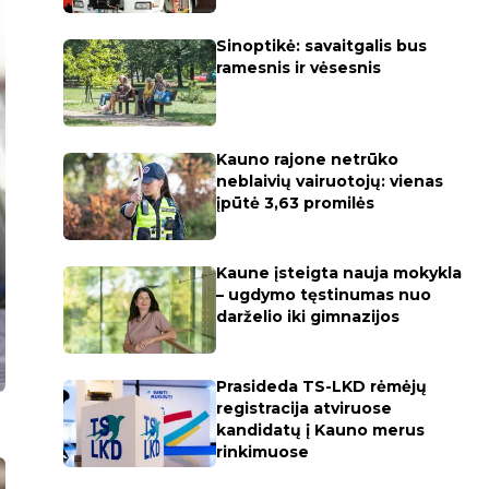
Sinoptikė: savaitgalis bus
ramesnis ir vėsesnis
Kauno rajone netrūko
neblaivių vairuotojų: vienas
įpūtė 3,63 promilės
Kaune įsteigta nauja mokykla
– ugdymo tęstinumas nuo
darželio iki gimnazijos
Prasideda TS-LKD rėmėjų
registracija atviruose
kandidatų į Kauno merus
rinkimuose