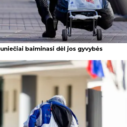
uniečiai baiminasi dėl jos gyvybės