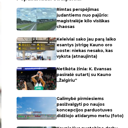
Rimtas perspėjimas
judantiems nuo pajūrio:
magistralėje kilo visiškas
chaosas
Keleiviai sako jau parą laiko
esantys įstrigę Kauno oro
uoste: niekas nesako, kas
vyksta (atnaujinta)
Netikėta žinia: K. Evansas
pasirašė sutartį su Kauno
„Žalgiriu“
Galimybė pirmiesiems
pasižvalgyti po naujos
koncepcijos parduotuves
didžiojo atidarymo metu (foto)