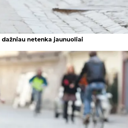
 dažniau netenka jaunuoliai