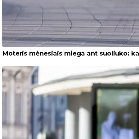
Moteris mėnesiais miega ant suoliuko: ka