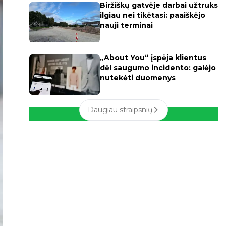
Biržiškų gatvėje darbai užtruks
ilgiau nei tikėtasi: paaiškėjo
nauji terminai
„About You“ įspėja klientus
dėl saugumo incidento: galėjo
nutekėti duomenys
Daugiau straipsnių