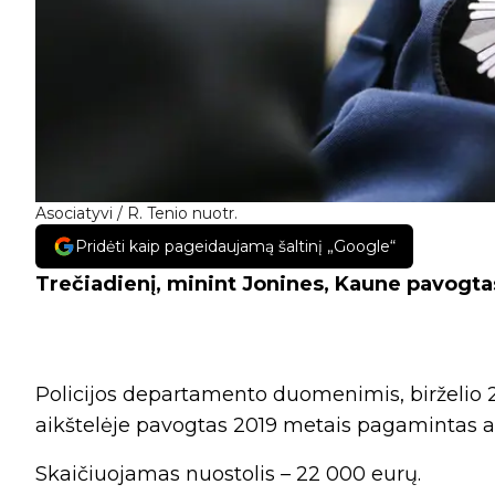
Asociatyvi / R. Tenio nuotr.
Pridėti kaip pageidaujamą šaltinį „Google“
Trečiadienį, minint Jonines, Kaune pavogta
Policijos departamento duomenimis, birželio 2
aikštelėje pavogtas 2019 metais pagamintas a
Skaičiuojamas nuostolis – 22 000 eurų.