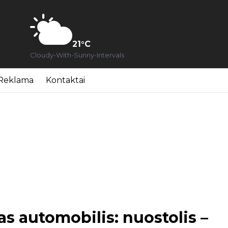
21
°C
Cloudy-With-Sunny-Intervals
Reklama
Kontaktai
s automobilis: nuostolis –