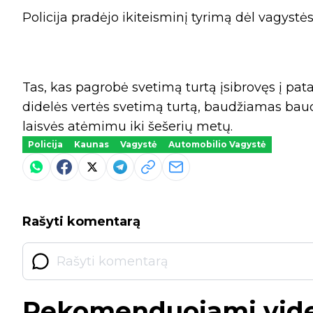
Policija pradėjo ikiteisminį tyrimą dėl vagystės
Tas, kas pagrobė svetimą turtą įsibrovęs į pat
didelės vertės svetimą turtą, baudžiamas baud
laisvės atėmimu iki šešerių metų.
Policija
Kaunas
Vagystė
Automobilio Vagystė
Rašyti komentarą
Rekomenduojami vid