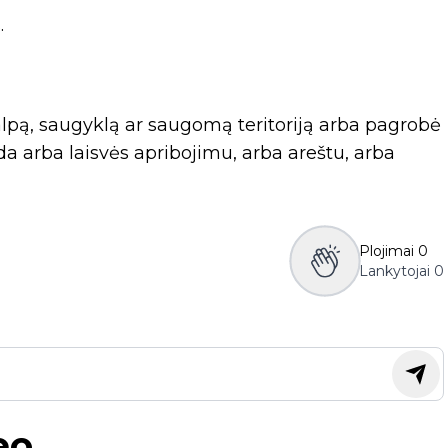
.
alpą, saugyklą ar saugomą teritoriją arba pagrobė
a arba laisvės apribojimu, arba areštu, arba
Plojimai
0
Lankytojai
0
eo