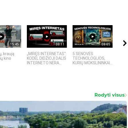
15:45
08:11
08:05
, kraują
„MIRĘS INTERNETAS“:
5 SENOVĖS
„Sost
ų kino
KODĖL DIDŽIOJI DALIS
TECHNOLOGIJOS,
įspū
INTERNETO NĖRA...
KURIŲ MOKSLININKAI...
fanta
Rodyti visus