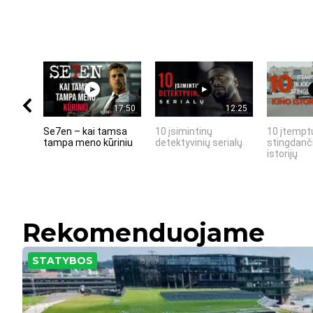
17:50
12:25
Se7en – kai tamsa
10 įsimintinų
10 įtemptų
tampa meno kūriniu
detektyvinių serialų
stingdanči
istorijų
Rekomenduojame
STATYBOS