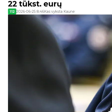
22 tūkst. eurų
112
2026-06-25 8:46
Kas vyksta Kaune