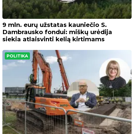
9 mln. eurų užstatas kauniečio S.
Dambrausko fondui: miškų urėdija
siekia atlaisvinti kelią kirtimams
POLITIKA