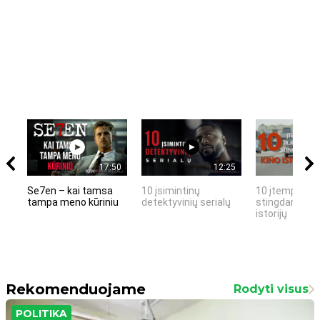
17:50
12:25
Se7en – kai tamsa
10 įsimintinų
10 įtemptų, k
tampa meno kūriniu
detektyvinių serialų
stingdančių k
istorijų
Rekomenduojame
Rodyti visus
POLITIKA