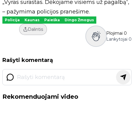
„Vyras surastas. Dėkojame visiems už pagalbą“,
– pažymima policijos pranešime.
Policija
Kaunas
Paieška
Dingo Žmogus
Dalintis
Plojimai
0
Lankytojai
0
Rašyti komentarą
Rekomenduojami video