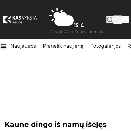
15
°C
Cloudy-With-Sunny-Intervals
Naujausios
Pranešk naujieną
Fotogalerijos
R
Kaune dingo iš namų išėjęs