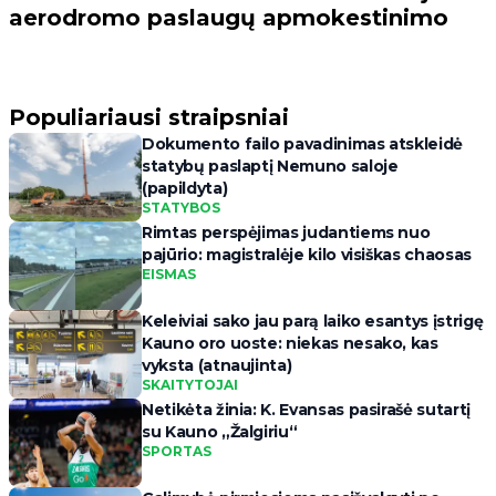
aerodromo paslaugų apmokestinimo
Populiariausi straipsniai
Dokumento failo pavadinimas atskleidė
statybų paslaptį Nemuno saloje
(papildyta)
STATYBOS
Rimtas perspėjimas judantiems nuo
pajūrio: magistralėje kilo visiškas chaosas
EISMAS
Keleiviai sako jau parą laiko esantys įstrigę
Kauno oro uoste: niekas nesako, kas
vyksta (atnaujinta)
SKAITYTOJAI
Netikėta žinia: K. Evansas pasirašė sutartį
su Kauno „Žalgiriu“
SPORTAS