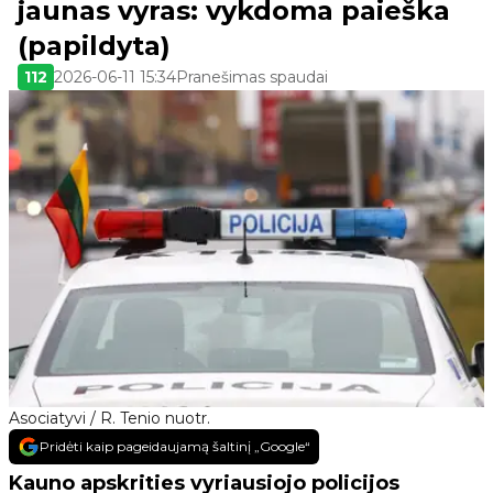
jaunas vyras: vykdoma paieška
(papildyta)
112
2026-06-11 15:34
Pranešimas spaudai
Asociatyvi / R. Tenio nuotr.
Pridėti kaip pageidaujamą šaltinį „Google“
Kauno apskrities vyriausiojo policijos