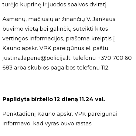
turėjo kuprinę ir juodos spalvos dviratį.
Asmenų, mačiusių ar žinančių V. Jankaus
buvimo vietą bei galinčių suteikti kitos
vertingos informacijos, prašoma kreiptis į
Kauno apskr. VPK pareigūnus el. paštu
justina.lapene@policija.lt
, telefonu +370 700 60
683 arba skubios pagalbos telefonu 112.
Papildyta birželio 12 dieną 11.24 val.
Penktadienį Kauno apskr. VPK pareigūnai
informavo, kad vyras buvo rastas.