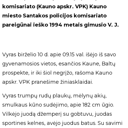
komisariato (Kauno apskr. VPK) Kauno
miesto Santakos policijos komisariato
pareigūnai ieško 1994 metais gimusio V. J.
Vyras birželio 10 d. apie 09.15 val. išėjo iš savo
gyvenamosios vietos, esančios Kaune, Baltų
prospekte, ir iki šiol negrįžo, rašoma Kauno
apskr. VPK pranešime žiniasklaidai.
Vyras trumpų rudų plaukų, mėlynų akių,
smulkaus kūno sudėjimo, apie 182 cm ūgio.
Vilkėjo juodą džemperį su gobtuvu, juodas
sportines kelnes, avėjo juodus batus. Su savimi