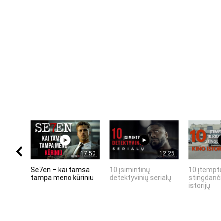
17:50
12:25
Se7en – kai tamsa
10 įsimintinų
10 įtemptų
tampa meno kūriniu
detektyvinių serialų
stingdanči
istorijų