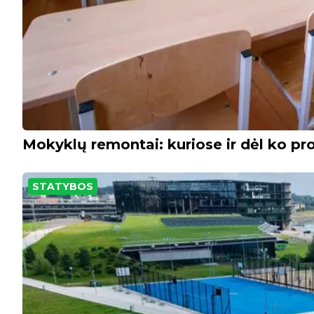
Mokyklų remontai: kuriose ir dėl ko pro
STATYBOS