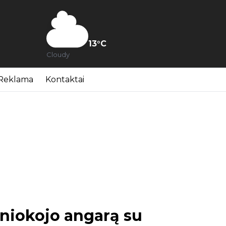
13
°C
Cloudy
Reklama
Kontaktai
uniokojo angarą su