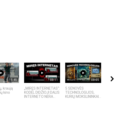
15:45
08:11
08:05
, kraują
„MIRĘS INTERNETAS“:
5 SENOVĖS
„Sost
ų kino
KODĖL DIDŽIOJI DALIS
TECHNOLOGIJOS,
įspū
INTERNETO NĖRA...
KURIŲ MOKSLININKAI...
fanta