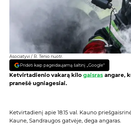
Asociatyvi / R. Tenio nuotr.
Pridėti kaip pageidaujamą šaltinį „Google“
Ketvirtadienio vakarą kilo
gaisras
angare, k
pranešė ugniagesiai.
Ketvirtadienį apie 18.15 val. Kauno priešgaisr
Kaune, Sandraugos gatvėje, dega angaras.