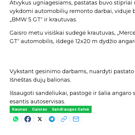
Atvykus ugniagesiams, pastatas buvo stipriai
vykdomi automobilių remonto darbai, viduje 
„BMW 5 GT“ ir krautuvas.
Gaisro metu visiškai sudegė krautuvas, „Mer
GT“ automobilis, išdegė 12x20 m dydžio angaro
Vykstant gesinimo darbams, nuardyti pastato šo
Išneštas dujų balionas.
Išsaugoti sandėliukai, pastogė ir šalia angaro 
esantis autoservisas.
Kaunas
Gaisras
Sandraugos Gatvė