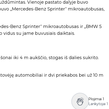
 uždūmintas. Vienoje pastato dalyje buvo
buvo „Mercedes-Benz Sprinter“ mikroautobusas,
cedes-Benz Sprinter“ mikroautobusas ir „BMW 5
 vidus su jame buvusiais daiktais.
nai iki 4 m aukščio, stogas iš dalies sukrito.
stovėję automobiliai ir dvi priekabos bei už 10 m
Plojimai
1
Lankytojai
1