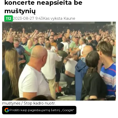
koncerte neapsieita be
muštynių
112
2023-08-27 9:43
Kas vyksta Kaune
muštynės / Stop kadro nuotr.
Pridėti kaip pageidaujamą šaltinį „Google“