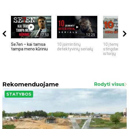
17:50
12:25
Se7en – kai tamsa
10 įsimintinų
10 įtemptų, k
tampa meno kūriniu
detektyvinių serialų
stingdančių k
istorijų
Rekomenduojame
Rodyti visus
STATYBOS