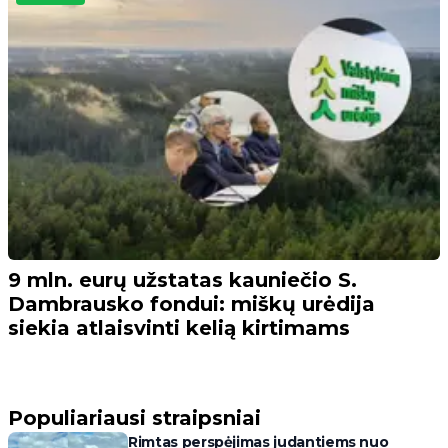
9 mln. eurų užstatas kauniečio S.
Dambrausko fondui: miškų urėdija
siekia atlaisvinti kelią kirtimams
Populiariausi straipsniai
Rimtas perspėjimas judantiems nuo