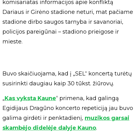
komisariatas informacijos apie konfliktą
Dariaus ir Girėno stadione neturi, mat pačiame
stadione dirbo saugos tarnyba ir savanoriai,
policijos pareigūnai – stadiono prieigose ir
mieste.
Buvo skaičiuojama, kad į „SEL“ koncertą turėtų
susirinkti daugiau kaip 30 tūkst. žiūrovų.
„
Kas vyksta Kaune
“ primena, kad galingą
Egidijaus Dragūno koncerto repeticiją jau buvo
galima girdėti ir penktadienį,
muzikos garsai
skambėjo didelėje dalyje Kauno
.