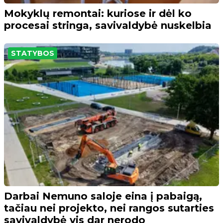
Mokyklų remontai: kuriose ir dėl ko
procesai stringa, savivaldybė nuskelbia
STATYBOS
Darbai Nemuno saloje eina į pabaigą,
tačiau nei projekto, nei rangos sutarties
savivaldybė vis dar nerodo