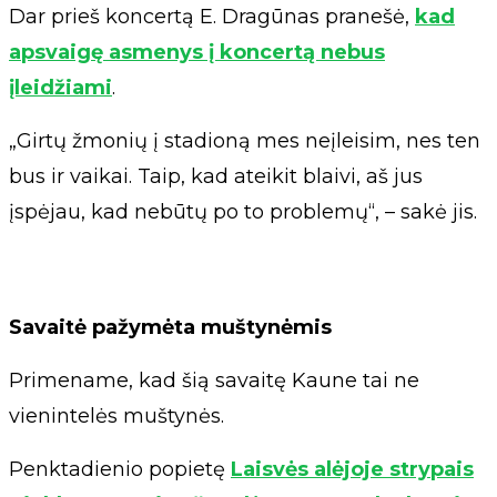
Dar prieš koncertą E. Dragūnas pranešė,
kad
apsvaigę asmenys į koncertą nebus
įleidžiami
.
„Girtų žmonių į stadioną mes neįleisim, nes ten
bus ir vaikai. Taip, kad ateikit blaivi, aš jus
įspėjau, kad nebūtų po to problemų“, – sakė jis.
Savaitė pažymėta muštynėmis
Primename, kad šią savaitę Kaune tai ne
vienintelės muštynės.
Penktadienio popietę
Laisvės alėjoje strypais