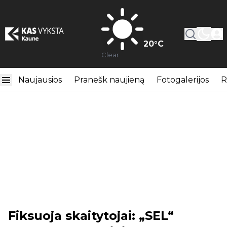
20
°C
Clear
Naujausios
Pranešk naujieną
Fotogalerijos
R
Fiksuoja skaitytojai: „SEL“