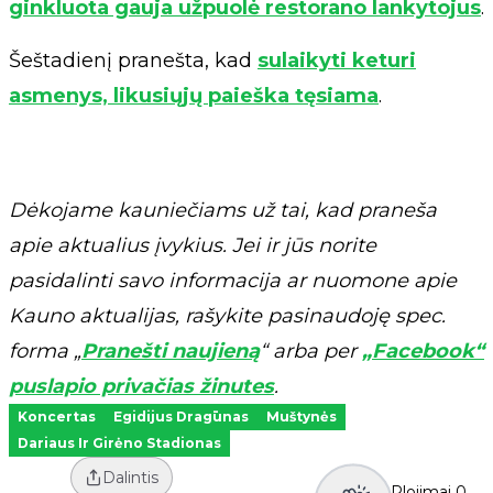
ginkluota gauja užpuolė restorano lankytojus
.
Šeštadienį pranešta, kad
sulaikyti keturi
asmenys, likusiųjų paieška tęsiama
.
Dėkojame kauniečiams už tai, kad praneša
apie aktualius įvykius. Jei ir jūs norite
pasidalinti savo informacija ar nuomone apie
Kauno aktualijas, rašykite pasinaudoję spec.
forma „
Pranešti naujieną
“ arba per
„Facebook“
puslapio privačias žinutes
.
Koncertas
Egidijus Dragūnas
Muštynės
Dariaus Ir Girėno Stadionas
Dalintis
Plojimai
0