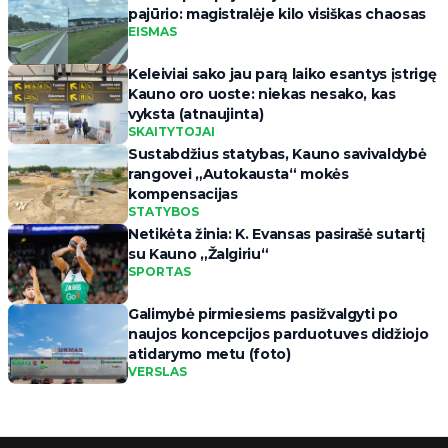
pajūrio: magistralėje kilo visiškas chaosas
EISMAS
Keleiviai sako jau parą laiko esantys įstrigę
Kauno oro uoste: niekas nesako, kas
vyksta (atnaujinta)
SKAITYTOJAI
Sustabdžius statybas, Kauno savivaldybė
rangovei „Autokausta“ mokės
kompensacijas
STATYBOS
Netikėta žinia: K. Evansas pasirašė sutartį
su Kauno „Žalgiriu“
SPORTAS
Galimybė pirmiesiems pasižvalgyti po
naujos koncepcijos parduotuves didžiojo
atidarymo metu (foto)
VERSLAS