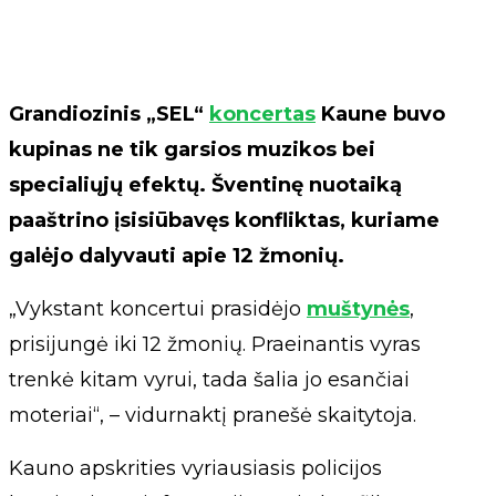
Grandiozinis „SEL“
koncertas
Kaune buvo
kupinas ne tik garsios muzikos bei
specialiųjų efektų. Šventinę nuotaiką
paaštrino įsisiūbavęs konfliktas, kuriame
galėjo dalyvauti apie 12 žmonių.
„Vykstant koncertui prasidėjo
muštynės
,
prisijungė iki 12 žmonių. Praeinantis vyras
trenkė kitam vyrui, tada šalia jo esančiai
moteriai“, – vidurnaktį pranešė skaitytoja.
Kauno apskrities vyriausiasis policijos