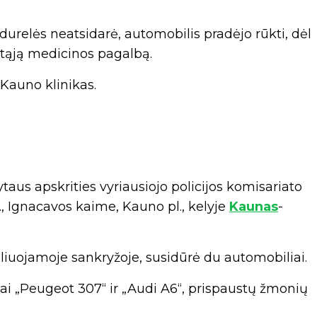
urelės neatsidarė, automobilis pradėjo rūkti, dėl
eitąją medicinos pagalbą.
 Kauno klinikas.
taus apskrities vyriausiojo policijos komisariato
, Ignacavos kaime, Kauno pl., kelyje
Kaunas
-
liuojamoje sankryžoje, susidūrė du automobiliai.
i „Peugeot 307“ ir „Audi A6“, prispaustų žmonių