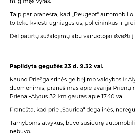
m. gimęs vyras.
Taip pat pranešta, kad „Peugeot“ automobilio d
to teko kviesti ugniagesius, policininkus ir gr
Dėl patirtų sužalojimų abu vairuotojai išvežti į
Papildyta gegužės 23 d. 9.32 val.
Kauno Priešgaisrinės gelbėjimo valdybos ir Aly
duomenimis, pranešimas apie avariją Prienų r.
Prienai-Alytus 32 km gautas apie 17.40 val.
Pranešta, kad prie „Saurida“ degalinės, neregu
Tarnyboms atvykus, buvo susidūrę automobilia
nebuvo.