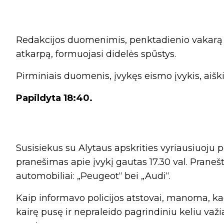
Redakcijos duomenimis, penktadienio vakarą va
atkarpą, formuojasi didelės spūstys.
Pirminiais duomenis, įvykęs eismo įvykis, aišk
Papildyta 18:40.
Susisiekus su Alytaus apskrities vyriausiuoju p
pranešimas apie įvykį gautas 17.30 val. Pranešt
automobiliai: „Peugeot“ bei „Audi“.
Kaip informavo policijos atstovai, manoma, kad
kairę pusę ir nepraleido pagrindiniu keliu važ