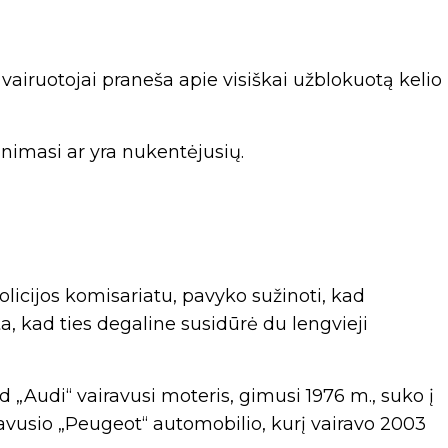
iruotojai praneša apie visiškai užblokuotą kelio
inimasi ar yra nukentėjusių.
olicijos komisariatu, pavyko sužinoti, kad
a, kad ties degaline susidūrė du lengvieji
 „Audi“ vairavusi moteris, gimusi 1976 m., suko į
iavusio „Peugeot“ automobilio, kurį vairavo 2003