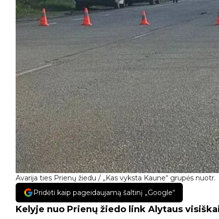
Avarija ties Prienų žiedu / „Kas vyksta Kaune“ grupės nuotr.
Pridėti kaip pageidaujamą šaltinį „Google“
Kelyje nuo Prienų žiedo link Alytaus visiška