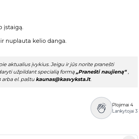
 įstaigą.
ir nuplauta kelio danga.
e aktualius įvykius. Jeigu ir jūs norite pranešti
aryti užpildant specialią formą
„Pranešti naujieną“
,
s
arba el. paštu
kaunas@kasvyksta.lt
.
Plojimai
4
Lankytojai
3