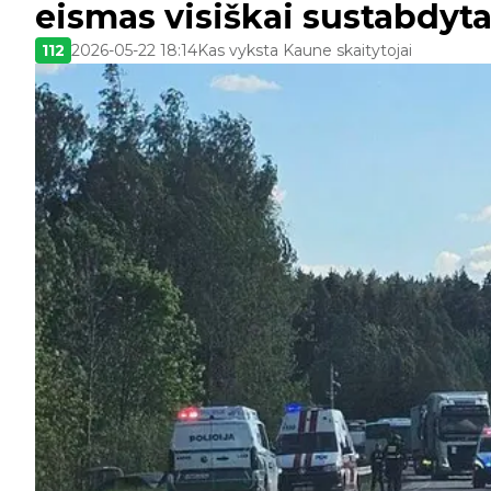
eismas visiškai sustabdyta
112
2026-05-22 18:14
Kas vyksta Kaune skaitytojai