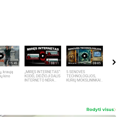
15:45
08:11
08:05
, kraują
„MIRĘS INTERNETAS“:
5 SENOVĖS
„Sost
ų kino
KODĖL DIDŽIOJI DALIS
TECHNOLOGIJOS,
įspū
INTERNETO NĖRA...
KURIŲ MOKSLININKAI...
fanta
Rodyti visus