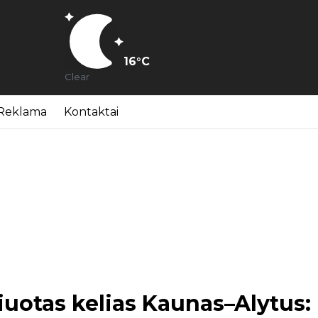
16
°C
Clear
Reklama
Kontaktai
žiuotas kelias Kaunas–Alytus: