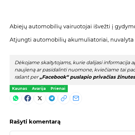
Abiejų automobilių vairuotojai išvežti į gydymo
Atjungti automobilių akumuliatoriai, nuvalyta 
Dėkojame skaitytojams, kurie dalijasi informacija api
naujieną ar pasidalinti nuomone, kviečiame tai pad
rašant per
„Facebook“ puslapio privačias žinute
Kaunas
Avarija
Prienai
Rašyti komentarą