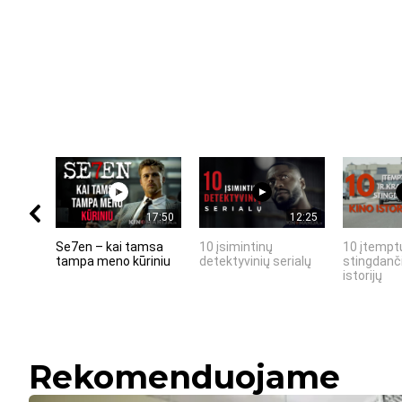
17:50
12:25
Se7en – kai tamsa
10 įsimintinų
10 įtemptų
tampa meno kūriniu
detektyvinių serialų
stingdanči
istorijų
Rekomenduojame