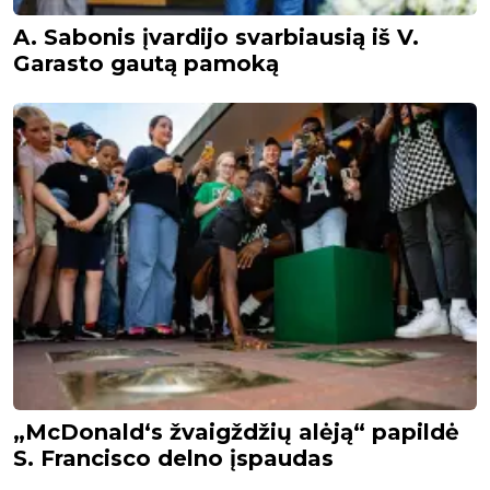
A. Sabonis įvardijo svarbiausią iš V.
Garasto gautą pamoką
„McDonald‘s žvaigždžių alėją“ papildė
S. Francisco delno įspaudas