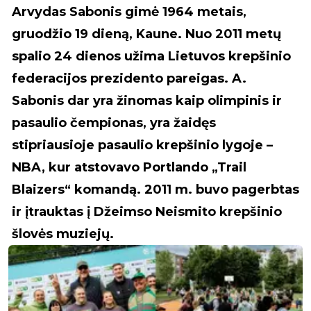
Arvydas Sabonis gimė 1964 metais,
gruodžio 19 dieną, Kaune. Nuo 2011 metų
spalio 24 dienos užima Lietuvos krepšinio
federacijos prezidento pareigas. A.
Sabonis dar yra žinomas kaip olimpinis ir
pasaulio čempionas, yra žaidęs
stipriausioje pasaulio krepšinio lygoje –
NBA, kur atstovavo Portlando „Trail
Blaizers“ komandą. 2011 m. buvo pagerbtas
ir įtrauktas į Džeimso Neismito krepšinio
šlovės muziejų.