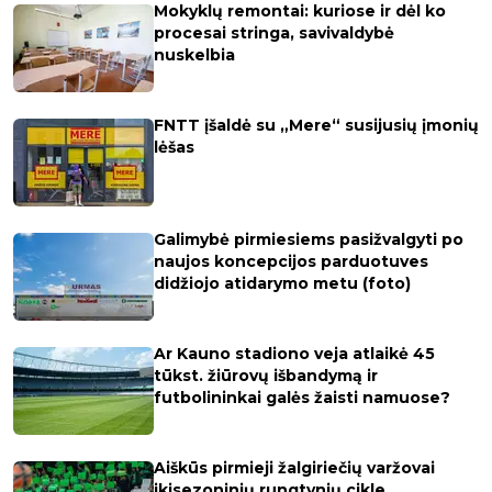
Mokyklų remontai: kuriose ir dėl ko
procesai stringa, savivaldybė
nuskelbia
FNTT įšaldė su „Mere“ susijusių įmonių
lėšas
Galimybė pirmiesiems pasižvalgyti po
naujos koncepcijos parduotuves
didžiojo atidarymo metu (foto)
Ar Kauno stadiono veja atlaikė 45
tūkst. žiūrovų išbandymą ir
futbolininkai galės žaisti namuose?
Aiškūs pirmieji žalgiriečių varžovai
ikisezoninių rungtynių cikle