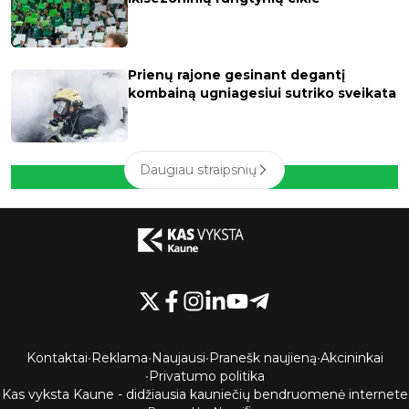
Prienų rajone gesinant degantį
kombainą ugniagesiui sutriko sveikata
Daugiau straipsnių
Kontaktai
•
Reklama
•
Naujausi
•
Pranešk naujieną
•
Akcininkai
•
Privatumo politika
Kas vyksta Kaune - didžiausia kauniečių bendruomenė internete