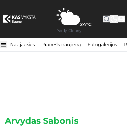
24
°C
Partly-Cloudy
Naujausios
Pranešk naujieną
Fotogalerijos
R
Arvydas Sabonis