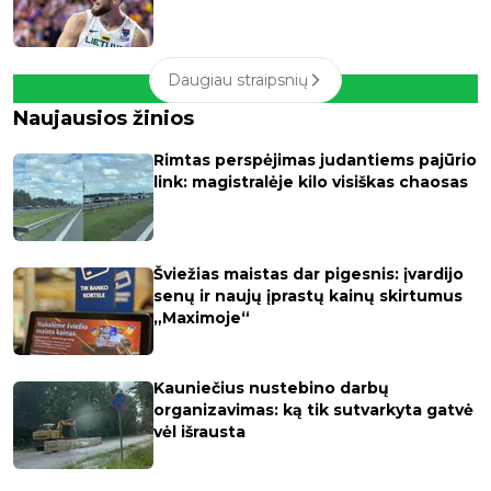
Daugiau straipsnių
Naujausios žinios
Rimtas perspėjimas judantiems pajūrio
link: magistralėje kilo visiškas chaosas
Šviežias maistas dar pigesnis: įvardijo
senų ir naujų įprastų kainų skirtumus
„Maximoje“
Kauniečius nustebino darbų
organizavimas: ką tik sutvarkyta gatvė
vėl išrausta