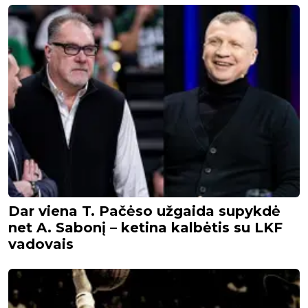
Dar viena T. Pačėso užgaida supykdė
net A. Sabonį – ketina kalbėtis su LKF
vadovais