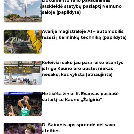
Dokumento failo pavadinimas
atskleidė statybų paslaptį Nemuno
saloje (papildyta)
Avarija magistralėje A1 – automobilis
rėžėsi į kelininkų techniką (papildyta)
Keleiviai sako jau parą laiko esantys
įstrigę Kauno oro uoste: niekas
nesako, kas vyksta (atnaujinta)
Netikėta žinia: K. Evansas pasirašė
sutartį su Kauno „Žalgiriu“
D. Sabonis apsisprendė dėl savo
ateities