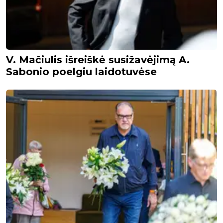
V. Mačiulis išreiškė susižavėjimą A.
Sabonio poelgiu laidotuvėse