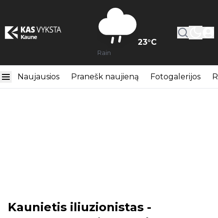
23
°C
Rain
Naujausios
Pranešk naujieną
Fotogalerijos
R
Kaunietis iliuzionistas -