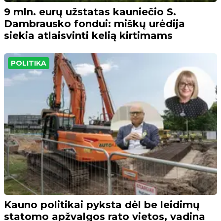
9 mln. eurų užstatas kauniečio S.
Dambrausko fondui: miškų urėdija
siekia atlaisvinti kelią kirtimams
POLITIKA
Kauno politikai pyksta dėl be leidimų
statomo apžvalgos rato vietos, vadina