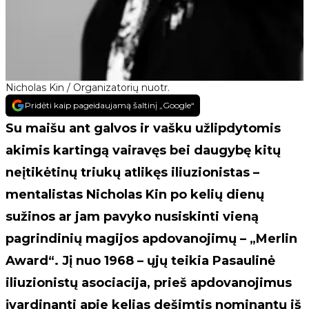
Nicholas Kin / Organizatorių nuotr.
Pridėti kaip pageidaujamą šaltinį „Google“
Su maišu ant galvos ir vašku užlipdytomis
akimis kartingą vairavęs bei daugybę kitų
neįtikėtinų triukų atlikęs iliuzionistas –
mentalistas Nicholas Kin po kelių dienų
sužinos ar jam pavyko nusiskinti vieną
pagrindinių magijos apdovanojimų – „Merlin
Award“. Jį nuo 1968 – ųjų teikia Pasaulinė
iliuzionistų asociacija, prieš apdovanojimus
įvardinanti apie kelias dešimtis nominantų iš