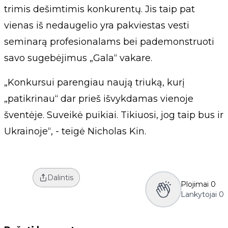
trimis dešimtimis konkurentų. Jis taip pat
vienas iš nedaugelio yra pakviestas vesti
seminarą profesionalams bei pademonstruoti
savo sugebėjimus „Gala“ vakare.
„Konkursui parengiau naują triuką, kurį
„patikrinau“ dar prieš išvykdamas vienoje
šventėje. Suveikė puikiai. Tikiuosi, jog taip bus ir
Ukrainoje“, - teigė Nicholas Kin.
Dalintis
Plojimai
0
Lankytojai
0