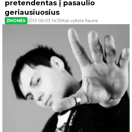
pretendentas į pasaulio
geriausiuosius
ŽMONĖS
2013-06-03 14:05
Kas vyksta Kaune