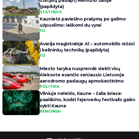
statybų paslaptį Nemuno saloje
(papildyta)
STATYBOS
Kaunietė paviešino prašymą po galimo
užpuolimo: ieškomi du vyrai
112
Avarija magistralėje A1 – automobilis rėžėsi
į kelininkų techniką (papildyta)
112
Miesto taryba nusprendė siekti visų
Aleksote esančio seniausio Lietuvoje
aerodromo paslaugų apmokestinimo
POLITIKA
Vilniuje neleido, Kaune – žalia šviesa:
paaiškino, kodėl fejerverkų festivalis galės
vykti Kaune
RENGINIAI