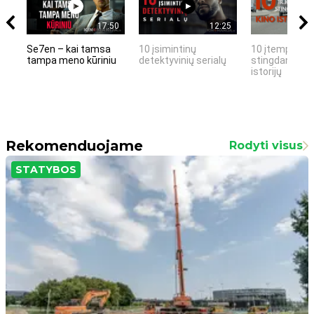
17:50
12:25
Se7en – kai tamsa
10 įsimintinų
10 įtemptų, k
tampa meno kūriniu
detektyvinių serialų
stingdančių k
istorijų
Rekomenduojame
Rodyti visus
STATYBOS