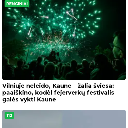
RENGINIAI
Vilniuje neleido, Kaune – žalia šviesa:
paaiškino, kodėl fejerverkų festivalis
galės vykti Kaune
112