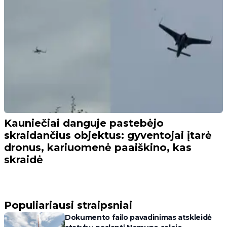
Kauniečiai danguje pastebėjo
skraidančius objektus: gyventojai įtarė
dronus, kariuomenė paaiškino, kas
skraidė
Populiariausi straipsniai
Dokumento failo pavadinimas atskleidė